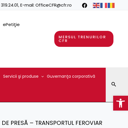
 319.24.01
, E-mail:
OfficeCFR@cfr.ro
ePetiţie
MERSUL TRENURILOR
CFR
Servicii şi produse
Guvernanţa corporativă
Searc
Op
T DE PRESĂ – TRANSPORTUL FEROVIAR