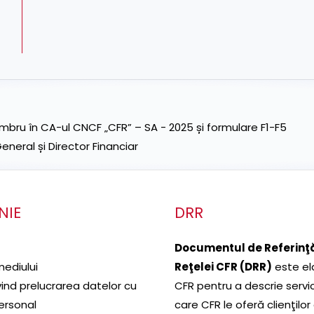
ru în CA-ul CNCF „CFR” – SA - 2025 și formulare F1-F5
neral și Director Financiar
NIE
DRR
Documentul de Referinţă
mediului
Reţelei CFR (DRR)
este el
ivind prelucrarea datelor cu
CFR pentru a descrie servic
ersonal
care CFR le oferă clienţilor