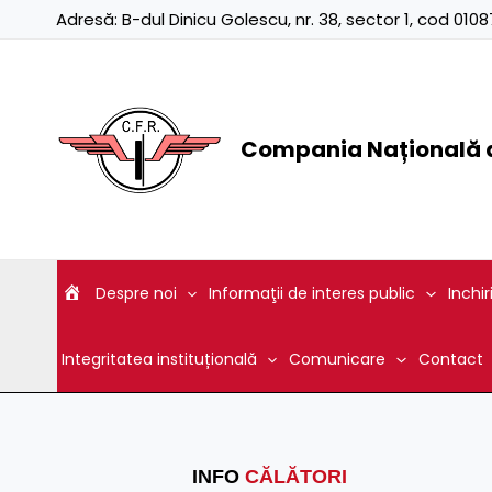
Skip
Adresă:
B-dul Dinicu Golescu, nr. 38, sector 1, cod 01
to
content
Compania Națională d
Despre noi
Informaţii de interes public
Inchir
Integritatea instituțională
Comunicare
Contact
INFO
CĂLĂTORI