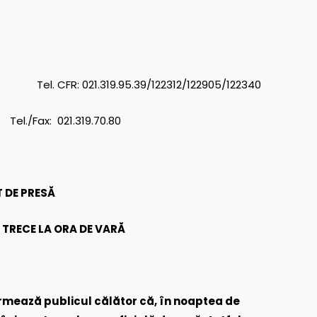
R: 021.319.95.39/122312/122905/122340
: 021.319.70.80
 DE PRESĂ
TRECE LA ORA DE VARĂ
rmează publicul călător că, în noaptea de