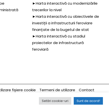
 pe
►Harta interactivă cu modernizările
dministrată
trecerilor la nivel
►Harta interactivă cu obiectivele de
investiții a infrastructurii feroviare
finanțate de la bugetul de stat
►Harta interactivă cu stadiul
proiectelor de infrastructură
feroviară
ilizare fișiere cookie
Termeni de utilizare
Contact
ltima modificare a paginii 27/03/2025
Setări cookie-uri
Sunt de acord!