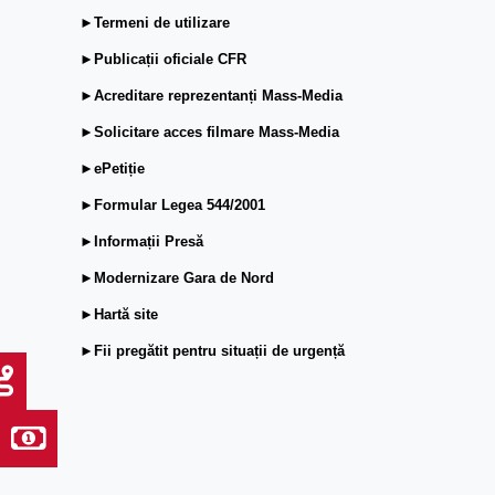
►Termeni de utilizare
►Publicații oficiale CFR
►Acreditare reprezentanți Mass-Media
►Solicitare acces filmare Mass-Media
►ePetiție
►Formular Legea 544/2001
►Informații Presă
►Modernizare Gara de Nord
►Hartă site
►Fii pregătit pentru situații de urgență