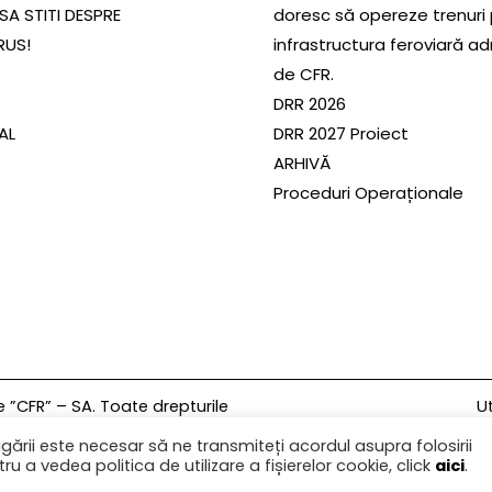
SA STITI DESPRE
doresc să opereze trenuri
RUS!
infrastructura feroviară a
de CFR.
DRR 2026
SAL
DRR 2027 Proiect
ARHIVĂ
Proceduri Operaționale
Ut
”CFR” – SA. Toate drepturile
gării este necesar să ne transmiteți acordul asupra folosirii
U
ru a vedea politica de utilizare a fișierelor cookie, click
aici
.