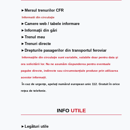
►Mersul trenurilor CFR
Informatii din circulaţie
►Camere web / tabele informare
►Informaţii din gări
►Trenul meu
►Trenuri directe
►Drepturile pasagerilor din transportul feroviar
Informaţiile din circulaţie sunt variabile, valabile doar pentru data şi
ora solicitării lor.
Nu ne asumăm răspunderea pentru eventuale
pagube directe, indirecte sau circumstanțiale produse prin utilizarea
acestor informații.
În caz de urgenţe, apelaţi numărul european unic 112. Gratuit în orice
reţea de telefonie.
INFO
UTILE
►Legături utile