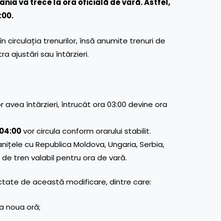
a va trece la ora oficială de vară. Astfel,
:00.
circulația trenurilor, însă anumite trenuri de
ra ajustări sau întârzieri.
r avea întârzieri, întrucât ora 03:00 devine ora
 04:00
vor circula conform orarului stabilit.
nițele cu Republica Moldova, Ungaria, Serbia,
 de tren valabil pentru ora de vară.
tate de această modificare, dintre care:
a noua oră;