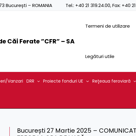
0873 București – ROMANIA
Tel.:
+40 21 319.24.00
, Fax:
+40 21
Termeni de utilizare
e Căi Ferate ”CFR” – SA
Legături utile
ieri/Vanzari
DRR
Proiecte fonduri UE
Reţeaua feroviară
București 27 Martie 2025 – COMUNICA