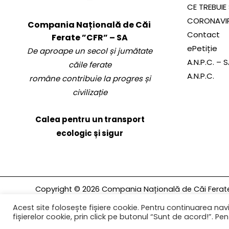
CE TREBUIE 
CORONAVI
Compania Națională de Căi
Contact
Ferate ”CFR” – SA
ePetiție
De aproape un secol și jumătate
A.N.P.C. – 
căile ferate
A.N.P.C.
române contribuie la progres și
civilizație
Calea pentru un transport
ecologic și sigur
Copyright © 2026 Compania Națională de Căi Ferate 
rezervate.
Acest site folosește fișiere cookie. Pentru continuarea navi
fișierelor cookie, prin click pe butonul “Sunt de acord!”. Pent