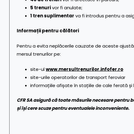
5 trenuri
vor fi anulate;
1 tren suplimentar
va fi introdus pentru a asig
Informații pentru călători
Pentru a evita neplăcerile cauzate de aceste ajustă
mersul trenurilor pe:
site-ul
www.mersultrenurilor.infofer.ro
site-urile operatorilor de transport feroviar
informațiile afișate în stațiile de cale ferată și
CFR SA asigură că toate măsurile necesare pentru bun
și își cere scuze pentru eventualele inconveniente.