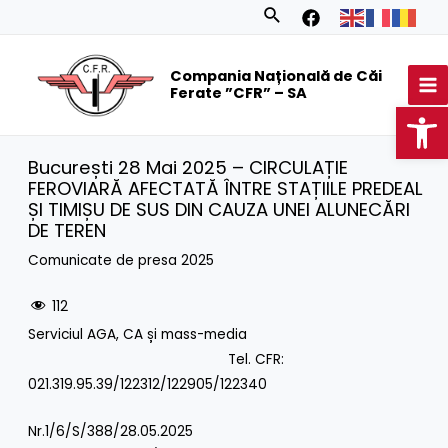
Skip
Search
to
MA
content
Compania Națională de Căi
M
Ferate ”CFR” – SA
Op
București 28 Mai 2025 – CIRCULAȚIE
FEROVIARĂ AFECTATĂ ÎNTRE STAȚIILE PREDEAL
ȘI TIMIȘU DE SUS DIN CAUZA UNEI ALUNECĂRI
DE TEREN
Comunicate de presa 2025
112
Serviciul AGA, CA și mass-media
Tel. CFR:
021.319.95.39/122312/122905/122340
Nr.1/6/S/388/28.05.2025