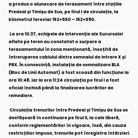
a produs o alunecare de terasament între stațiile
Predeal și Timișu de Sus, pe firul I de circulație, la
kilometrul feroviar 152+550 – 152+590.
La ora 10:37, echipele de intervenție ale Sucursalei
aflate pe teren au constatat o surpare a
terasamentului în zona menționată, însoțită de
întreruperea cablului dintre semnalul de intrare X și
PRX. În consecință, instalația de semnalizare BLA
(Bloc de Linii Automat) a fost scoasă din funcțiune la
ora 10:48, iar la ora 11:24 circulația pe firul I a fost
oficial închisă până la finalizarea lucrărilor de
remediere.
Circulația trenurilor între Predeal și Timișu de Sus se
desfășoară în continuare pe firul II, la cale liberă,
conform reglementărilor în vigoare, însă, din cauza
restricțiilor impuse, trenurile pot înregistra întârzieri.