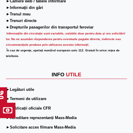
►Camere web / tabele informare
►Informaţii din gări
►Trenul meu
►Trenuri directe
►Drepturile pasagerilor din transportul feroviar
Informaţiile din circulaţie sunt variabile, valabile doar pentru data şi ora solicitării
lor.
Nu ne asumăm răspunderea pentru eventuale pagube directe, indirecte sau
circumstanțiale produse prin utilizarea acestor informații.
În caz de urgenţe, apelaţi numărul european unic 112. Gratuit în orice reţea de
telefonie.
INFO
UTILE
►Legături utile
►Termeni de utilizare
►Publicații oficiale CFR
►Acreditare reprezentanți Mass-Media
►Solicitare acces filmare Mass-Media