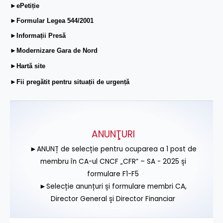
►ePetiție
►Formular Legea 544/2001
►Informații Presă
►Modernizare Gara de Nord
►Hartă site
►Fii pregătit pentru situații de urgență
ANUNŢURI
►ANUNȚ de selecție pentru ocuparea a 1 post de
membru în CA-ul CNCF „CFR” – SA - 2025 și
formulare F1-F5
►Selecție anunțuri și formulare membri CA,
Director General și Director Financiar