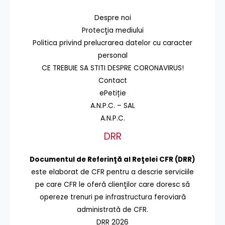
Despre noi
Protecţia mediului
Politica privind prelucrarea datelor cu caracter
personal
CE TREBUIE SA STITI DESPRE CORONAVIRUS!
Contact
ePetiție
A.N.P.C. – SAL
A.N.P.C.
DRR
Documentul de Referinţă al Reţelei CFR (DRR)
este elaborat de CFR pentru a descrie serviciile
pe care CFR le oferă clienţilor care doresc să
opereze trenuri pe infrastructura feroviară
administrată de CFR.
DRR 2026