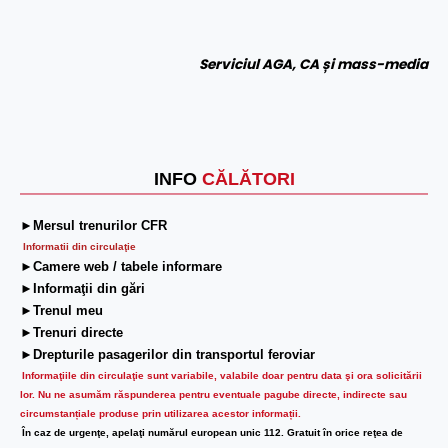
Serviciul AGA, CA și mass-media
INFO
CĂLĂTORI
►Mersul trenurilor CFR
Informatii din circulaţie
►Camere web / tabele informare
►Informaţii din gări
►Trenul meu
►Trenuri directe
►Drepturile pasagerilor din transportul feroviar
Informaţiile din circulaţie sunt variabile, valabile doar pentru data şi ora solicitării
lor.
Nu ne asumăm răspunderea pentru eventuale pagube directe, indirecte sau
circumstanțiale produse prin utilizarea acestor informații.
În caz de urgenţe, apelaţi numărul european unic 112. Gratuit în orice reţea de