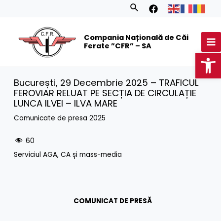
Skip
Search
to
MA
content
Compania Națională de Căi
M
Ferate ”CFR” – SA
Op
București, 29 Decembrie 2025 – TRAFICUL
FEROVIAR RELUAT PE SECȚIA DE CIRCULAȚIE
LUNCA ILVEI – ILVA MARE
Comunicate de presa 2025
60
Serviciul AGA, CA și mass-media
COMUNICAT DE PRESĂ