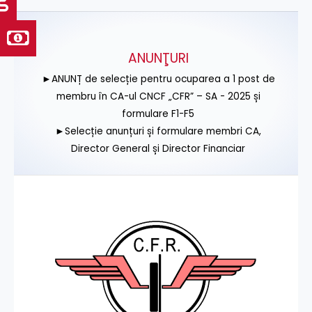
ANUNŢURI
►ANUNȚ de selecție pentru ocuparea a 1 post de
membru în CA-ul CNCF „CFR” – SA - 2025 și
formulare F1-F5
►Selecție anunțuri și formulare membri CA,
Director General și Director Financiar