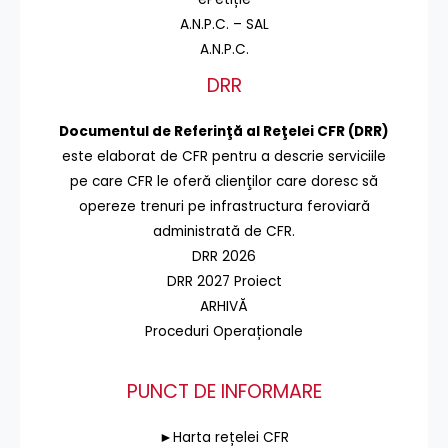
A.N.P.C. – SAL
A.N.P.C.
DRR
Documentul de Referinţă al Reţelei CFR (DRR)
este elaborat de CFR pentru a descrie serviciile
pe care CFR le oferă clienţilor care doresc să
opereze trenuri pe infrastructura feroviară
administrată de CFR.
DRR 2026
DRR 2027 Proiect
ARHIVĂ
Proceduri Operaționale
PUNCT DE INFORMARE
►Harta rețelei CFR