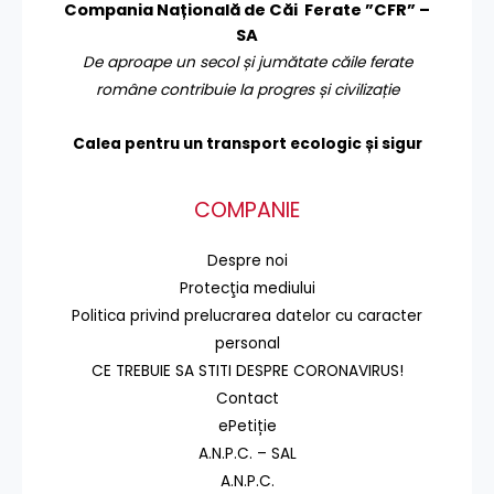
Compania Națională de Căi Ferate ”CFR” –
SA
De aproape un secol și jumătate căile ferate
române contribuie la progres și civilizație
Calea pentru un transport
ecologic și sigur
COMPANIE
Despre noi
Protecţia mediului
Politica privind prelucrarea datelor cu caracter
personal
CE TREBUIE SA STITI DESPRE CORONAVIRUS!
Contact
ePetiție
A.N.P.C. – SAL
A.N.P.C.