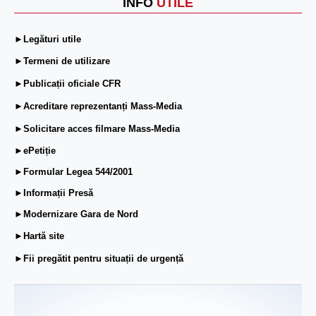
INFO
UTILE
►Legături utile
►Termeni de utilizare
►Publicații oficiale CFR
►Acreditare reprezentanți Mass-Media
►Solicitare acces filmare Mass-Media
►ePetiție
►Formular Legea 544/2001
►Informații Presă
►Modernizare Gara de Nord
►Hartă site
►Fii pregătit pentru situații de urgență