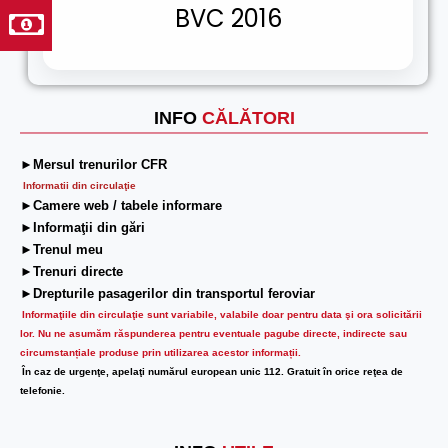
BVC 2016
INFO
CĂLĂTORI
►Mersul trenurilor CFR
Informatii din circulaţie
►Camere web / tabele informare
►Informaţii din gări
►Trenul meu
►Trenuri directe
►Drepturile pasagerilor din transportul feroviar
Informaţiile din circulaţie sunt variabile, valabile doar pentru data şi ora solicitării
lor.
Nu ne asumăm răspunderea pentru eventuale pagube directe, indirecte sau
circumstanțiale produse prin utilizarea acestor informații.
În caz de urgenţe, apelaţi numărul european unic 112. Gratuit în orice reţea de
telefonie.