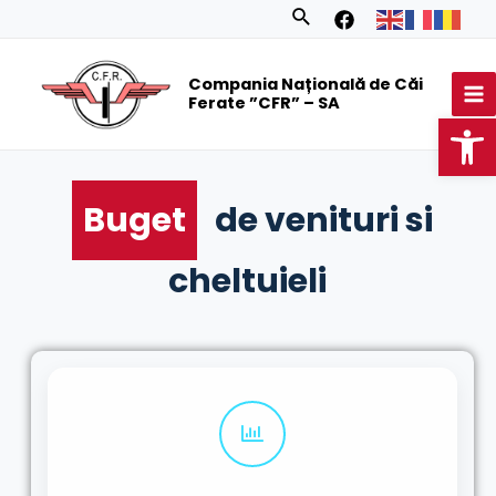
Skip
Search
to
MA
content
Compania Națională de Căi
M
Ferate ”CFR” – SA
Op
Buget
de venituri si
cheltuieli