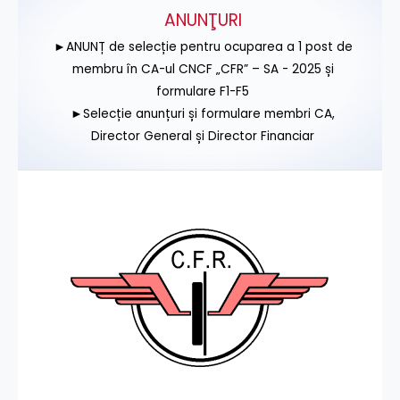
ANUNŢURI
►ANUNȚ de selecție pentru ocuparea a 1 post de
membru în CA-ul CNCF „CFR” – SA - 2025 și
formulare F1-F5
►Selecție anunțuri și formulare membri CA,
Director General și Director Financiar