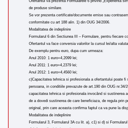
Ofertantul va prezenta Formularele 6 privind „Experienta simil
de produse similare.
Se vor prezenta certificate/documente emise sau contrasemnat
conformitate cu art 188 alin. 1) din OUG 34/2006.
Modalitatea de indeplinire
Formularul 6 din Sectiunea III – Formulare, pentru fiecare co
Ofertantul va face conversia valorilor la cursul lei/alta va
De exemplu pentru euro, dupa cum urmeaza:
Anul 2010: 1 euro=4,2099 lei;
Anul 2011: 1 euro=4,2379 lei;
Anul 2012: 1 euro=4,4560 lei;
c)Capacitatea tehnica si profesionala a ofertantului poate fi 
persoana, in conditiile prevazute de art.190 din OUG nr.34/2
capacitatea tehnica si profesionala invocând si sustinerea a
de a dovedi sustinerea de care beneficiaza, de regula prin 
original, prin care aceasta confirma faptul ca va pune la disp
Modalitatea de indeplinire
Formularul 3, Formularul 3A cu lit. a), c1) si d) si Formularu