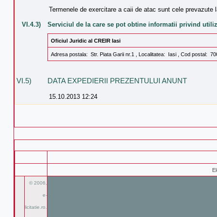
Termenele de exercitare a caii de atac sunt cele prevazute 
VI.4.3)
Serviciul de la care se pot obtine informatii privind utili
Oficiul Juridic al CREIR Iasi
Adresa postala: Str. Piata Garii nr.1 , Localitatea: Iasi , Cod postal: 
VI.5)
DATA EXPEDIERII PREZENTULUI ANUNT
15.10.2013 12:24
E
© 2006,
e-
licitatie.ro.