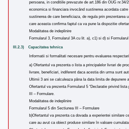
persoana, in conditiile prevazute de art.186 din OUG nr.34/2
economica si financiara invocând sustinerea acordata catre 
sustinerea de care beneficiaza, de regula prin prezentarea u
care aceasta confirma faptul ca va pune la dispozitie ofertan
Modalitatea de indeplinire
Formularul 3, Formularul 3A cu lit. a), c1) si d) si Formularu
III.2.3)
Capacitatea tehnica
Informatii si formalitati necesare pentru evaluarea respectari
a) Ofertantul va prezenta o lista a principalelor livrari de pr
livrare, beneficiari, indiferent daca acestia din urma sunt auto
Ultimii 3 ani se calculeaza pâna la data limita de depunere a 
Ofertantul va prezenta Formularul 5 “Declaratie privind lista p
III – Formulare.
Modalitatea de indeplinire
Formularul 5 din Sectiunea III – Formulare
b)Ofertantul va prezenta ca dovada a experientei similare ce
care au avut ca obiect produse similare în valoare cumulata 