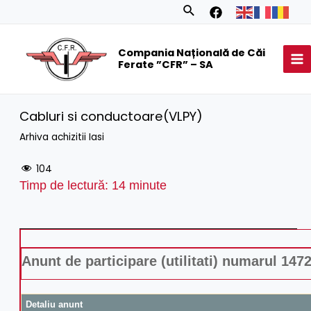
Skip
Search
to
MA
content
Compania Națională de Căi
M
Ferate ”CFR” – SA
Cabluri si conductoare(VLPY)
Arhiva achizitii Iasi
104
Timp de lectură:
14
minute
Anunt de participare (utilitati) numarul 147
Detaliu anunt