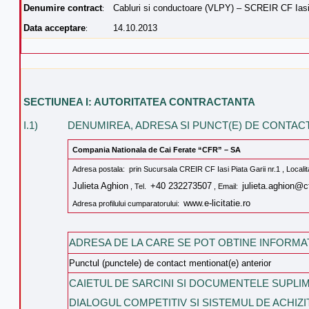
Denumire contract
Cabluri si conductoare (VLPY) – SCREIR CF Ias
:
Data acceptare
14.10.2013
:
SECTIUNEA I: AUTORITATEA CONTRACTANTA
I.1)
DENUMIREA, ADRESA SI PUNCT(E) DE CONTACT
Compania Nationala de Cai Ferate “CFR” – SA
Adresa postala: prin Sucursala CREIR CF Iasi Piata Garii nr.1 , Locali
Julieta Aghion
+40 232273507
julieta.aghion@cf
, Tel.
, Email:
www.e-licitatie.ro
Adresa profilului cumparatorului:
ADRESA DE LA CARE SE POT OBTINE INFORMAT
Punctul (punctele) de contact mentionat(e) anterior
CAIETUL DE SARCINI SI DOCUMENTELE SUPL
DIALOGUL COMPETITIV SI SISTEMUL DE ACHIZIT