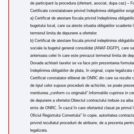
de participant la procedura (ofertant, asociat, dupa caz) – F
Certificate constatatoare privind îndeplinirea obligatiilor exigi
a) Certificat de atestare fiscala privind îndeplinirea obligatiil
bugetului local, care sa ateste situatia obligatiilor scadente 
termenul limita de depunere a ofertelor.
b) Certificat de atestare fiscala privind indeplinirea obligatiil
sociale la bugetul general consolidat (ANAF-DGFP), care sa at
anterioara celei în care este prevazut termenul limita de dep
Dovada achitarii taxelor se va face prin prezentarea formul
îndeplinirea obligatiilor de plata, în original, copie legalizat
Certificat constatator eliberat de ONRC din care sa rezulte ca 
de tipul celor supuse procedurii de achizitie; se poate prezent
mentiunea „conform cu originalul”.Informatiile cuprinse in cert
de depunere a ofertelor.Obiectul contractului trebuie sa aib
emis de ONRC. În cazul în care ofertantul clasat pe primul 
Oficiul Registrului Comertului” în copie, autoritatea contract
privind rezultatul procedurii de atribuire, de a prezenta pen
legalizata.