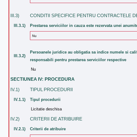
III.3)
CONDITII SPECIFICE PENTRU CONTRACTELE DE
III.3.1)
Prestarea serviciilor in cauza este rezervata unei anumit
Nu
Persoanele juridice au obligatia sa indice numele si cali
III.3.2)
responsabili pentru prestarea serviciilor respective
Nu
SECTIUNEA IV: PROCEDURA
IV.1)
TIPUL PROCEDURII
IV.1.1)
Tipul procedurii
Licitatie deschisa
IV.2)
CRITERII DE ATRIBUIRE
IV.2.1)
Criterii de atribuire