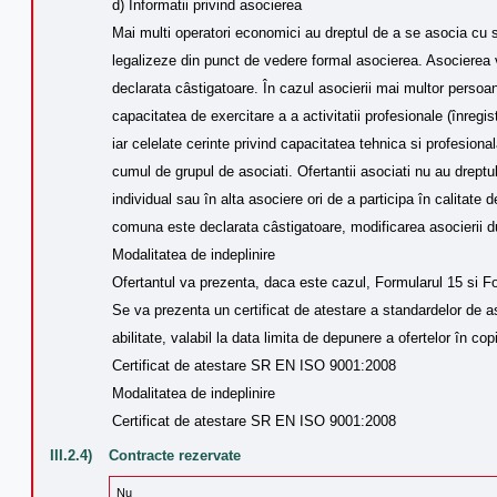
d) Informatii privind asocierea
Mai multi operatori economici au dreptul de a se asocia cu s
legalizeze din punct de vedere formal asocierea. Asocierea 
declarata câstigatoare. În cazul asocierii mai multor persoane
capacitatea de exercitare a a activitatii profesionale (înregist
iar celelate cerinte privind capacitatea tehnica si profesiona
cumul de grupul de asociati. Ofertantii asociati nu au drept
individual sau în alta asociere ori de a participa în calitate 
comuna este declarata câstigatoare, modificarea asocierii d
Modalitatea de indeplinire
Ofertantul va prezenta, daca este cazul, Formularul 15 si Fo
Se va prezenta un certificat de atestare a standardelor de as
abilitate, valabil la data limita de depunere a ofertelor în cop
Certificat de atestare SR EN ISO 9001:2008
Modalitatea de indeplinire
Certificat de atestare SR EN ISO 9001:2008
III.2.4)
Contracte rezervate
Nu