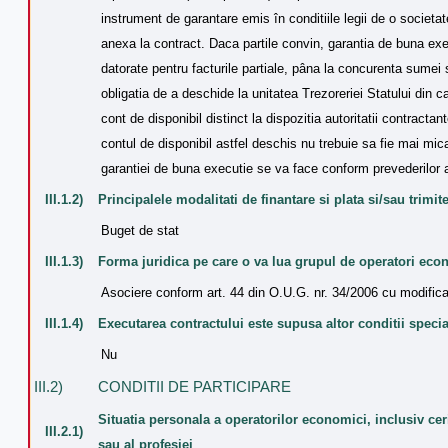
instrument de garantare emis în conditiile legii de o societa
anexa la contract. Daca partile convin, garantia de buna exe
datorate pentru facturile partiale, pâna la concurenta sumei 
obligatia de a deschide la unitatea Trezoreriei Statului din 
cont de disponibil distinct la dispozitia autoritatii contract
contul de disponibil astfel deschis nu trebuie sa fie mai mic
garantiei de buna executie se va face conform prevederilor a
III.1.2)
Principalele modalitati de finantare si plata si/sau trimite
Buget de stat
III.1.3)
Forma juridica pe care o va lua grupul de operatori econ
Asociere conform art. 44 din O.U.G. nr. 34/2006 cu modificari
III.1.4)
Executarea contractului este supusa altor conditii specia
Nu
III.2)
CONDITII DE PARTICIPARE
Situatia personala a operatorilor economici, inclusiv ceri
III.2.1)
sau al profesiei