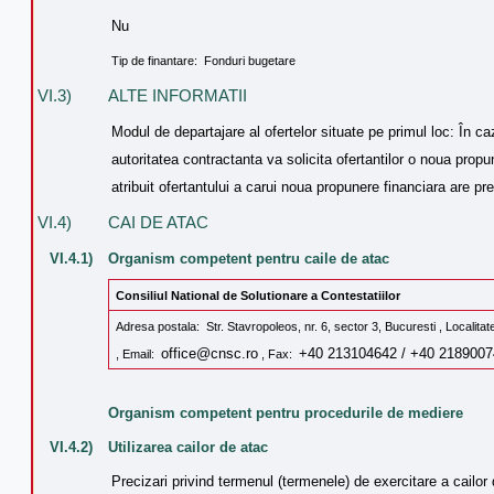
Nu
Tip de finantare: Fonduri bugetare
VI.3)
ALTE INFORMATII
Modul de departajare al ofertelor situate pe primul loc: În caz
autoritatea contractanta va solicita ofertantilor o noua propun
atribuit ofertantului a carui noua propunere financiara are pr
VI.4)
CAI DE ATAC
VI.4.1)
Organism competent pentru caile de atac
Consiliul National de Solutionare a Contestatiilor
Adresa postala: Str. Stavropoleos, nr. 6, sector 3, Bucuresti , Localit
office@cnsc.ro
+40 213104642 / +40 2189007
, Email:
, Fax:
Organism competent pentru procedurile de mediere
VI.4.2)
Utilizarea cailor de atac
Precizari privind termenul (termenele) de exercitare a cailor