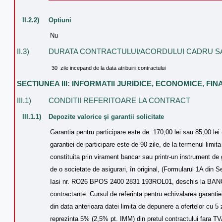
II.2.2)
Optiuni
Nu
II.3)
DURATA CONTRACTULUI/ACORDULUI CADRU S
30 zile incepand de la data atribuirii contractului
SECTIUNEA III: INFORMATII JURIDICE, ECONOMICE, FI
III.1)
CONDITII REFERITOARE LA CONTRACT
III.1.1)
Depozite valorice şi garantii solicitate
Garantia pentru participare este de: 170,00 lei sau 85,00 lei 
garantiei de participare este de 90 zile, de la termenul limit
constituita prin virament bancar sau printr-un instrument de g
de o societate de asigurari, în original, (Formularul 1A din 
Iasi nr. RO26 BPOS 2400 2831 193ROL01, deschis la BANC P
contractante. Cursul de referinta pentru echivalarea garantie
din data anterioara datei limita de depunere a ofertelor cu 5
reprezinta 5% (2,5% pt. IMM) din pretul contractului fara TVA 