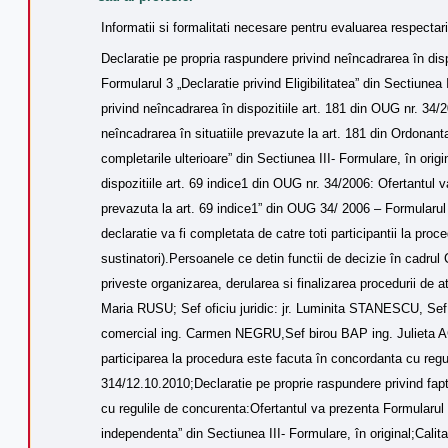
Informatii si formalitati necesare pentru evaluarea respectari
Declaratie pe propria raspundere privind neîncadrarea în dis
Formularul 3 „Declaratie privind Eligibilitatea” din Sectiunea
privind neîncadrarea în dispozitiile art. 181 din OUG nr. 34/
neîncadrarea în situatiile prevazute la art. 181 din Ordonant
completarile ulterioare” din Sectiunea III- Formulare, în orig
dispozitiile art. 69 indice1 din OUG nr. 34/2006: Ofertantul v
prevazuta la art. 69 indice1” din OUG 34/ 2006 – Formularul 
declaratie va fi completata de catre toti participantii la proce
sustinatori).Persoanele ce detin functii de decizie în cad
priveste organizarea, derularea si finalizarea procedurii de 
Maria RUSU; Sef oficiu juridic: jr. Luminita STANESCU, Sef 
comercial ing. Carmen NEGRU,Sef birou BAP ing. Julieta AG
participarea la procedura este facuta în concordanta cu reg
314/12.10.2010;Declaratie pe proprie raspundere privind fapt
cu regulile de concurenta:Ofertantul va prezenta Formularul 3D
independenta” din Sectiunea III- Formulare, în original;Calita