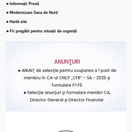
►Informații Presă
►Modernizare Gara de Nord
►Hartă site
►Fii pregătit pentru situații de urgență
ANUNŢURI
►ANUNȚ de selecție pentru ocuparea a 1 post de
membru în CA-ul CNCF „CFR” – SA - 2025 și
formulare F1-F5
►Selecție anunțuri și formulare membri CA,
Director General și Director Financiar