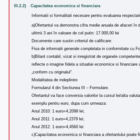
III.2.2)
Capacitatea economica si financiara
Informatii si formalitati necesare pentru evaluarea respectari
a)Ofertantul va demonstra cifra medie anuala de afaceri în do
ultimii 3 ani în valoare de cel putin: 17.000,00 lei
Documente care sustin criteriul de calificare:
Fisa de informatii generale completata in conformitate cu Fo
b)Bilant contabil, vizat si inregistrat de organele competent
reflecte o imagine fidela a situatiei economice si financiare 
„conform cu originalul”.
Modalitatea de indeplinire
Formularul 4 din Sectiunea III – Formulare.
Ofertantul va face conversia valorilor la cursul lei/alta va
exemplu pentru euro, dupa cum urmeaza:
Anul 2010: 1 euro=4,2099 lei;
Anul 2011: 1 euro=4,2379 lei;
Anul 2012: 1 euro=4,4560 lei
c)Capacitatea economica si financiara a ofertantului poate fi 