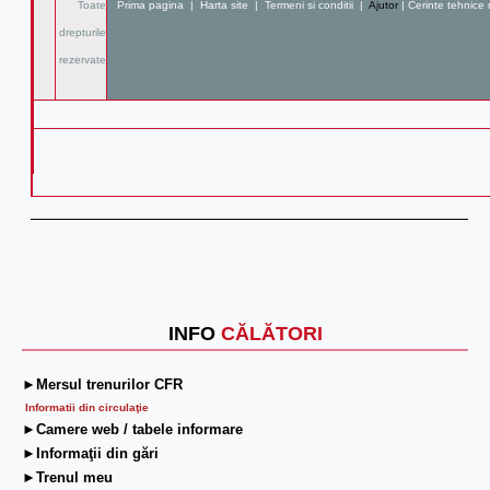
Toate
Prima pagina
|
Harta site
|
Termeni si conditii
|
Ajutor
|
Cerinte tehnice
drepturile
rezervate
INFO
CĂLĂTORI
►Mersul trenurilor CFR
Informatii din circulaţie
►Camere web / tabele informare
►Informaţii din gări
►Trenul meu