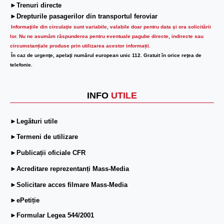
►Trenuri directe
►Drepturile pasagerilor din transportul feroviar
Informaţiile din circulaţie sunt variabile, valabile doar pentru data şi ora solicitării
lor.
Nu ne asumăm răspunderea pentru eventuale pagube directe, indirecte sau
circumstanțiale produse prin utilizarea acestor informații.
În caz de urgenţe, apelaţi numărul european unic 112. Gratuit în orice reţea de
telefonie.
INFO
UTILE
►Legături utile
►Termeni de utilizare
►Publicații oficiale CFR
►Acreditare reprezentanți Mass-Media
►Solicitare acces filmare Mass-Media
►ePetiție
►Formular Legea 544/2001