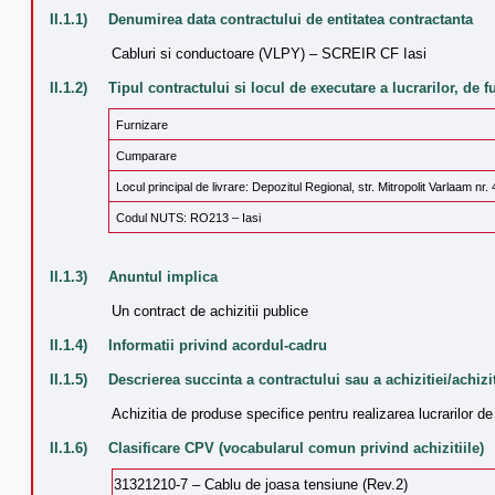
II.1.1)
Denumirea data contractului de entitatea contractanta
Cabluri si conductoare (VLPY) – SCREIR CF Iasi
II.1.2)
Tipul contractului si locul de executare a lucrarilor, de 
Furnizare
Cumparare
Locul principal de livrare: Depozitul Regional, str. Mitropolit Varlaam nr. 4
Codul NUTS: RO213 – Iasi
II.1.3)
Anuntul implica
Un contract de achizitii publice
II.1.4)
Informatii privind acordul-cadru
II.1.5)
Descrierea succinta a contractului sau a achizitiei/achizit
Achizitia de produse specifice pentru realizarea lucrarilor de i
II.1.6)
Clasificare CPV (vocabularul comun privind achizitiile)
31321210-7 – Cablu de joasa tensiune (Rev.2)