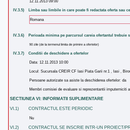
12.11.2013 09:00
IV.3.5)
Limba sau limbile in care poate fi redactata oferta sau c
Romana
IV.3.6)
Perioada minima pe parcursul careia ofertantul trebuie s
90 zile (de la termenul limita de primire a ofertelor)
IV.3.7)
Conditii de deschidere a ofertelor
Data: 12.11.2013 10:00
Locul: Sucursala CREIR CF Iasi Piata Garii nr.1 , Iasi , Birou
Persoane autorizate sa asiste la deschiderea ofertelor: da
Membri comisiei de evaluare si reprezentantii imputerniciti ai 
SECTIUNEA VI: INFORMATII SUPLIMENTARE
VI.1)
CONTRACTUL ESTE PERIODIC
Nu
VI.2)
CONTRACTUL SE INSCRIE INTR-UN PROIECT/