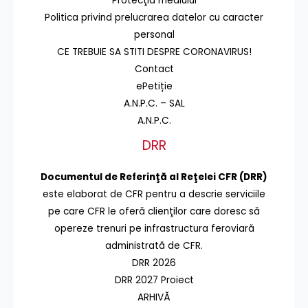
Protecţia mediului
Politica privind prelucrarea datelor cu caracter
personal
CE TREBUIE SA STITI DESPRE CORONAVIRUS!
Contact
ePetiție
A.N.P.C. – SAL
A.N.P.C.
DRR
Documentul de Referinţă al Reţelei CFR (DRR)
este elaborat de CFR pentru a descrie serviciile
pe care CFR le oferă clienţilor care doresc să
opereze trenuri pe infrastructura feroviară
administrată de CFR.
DRR 2026
DRR 2027 Proiect
ARHIVĂ