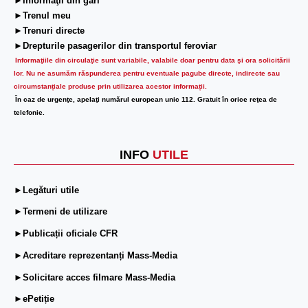
►Informaţii din gări
►Trenul meu
►Trenuri directe
►Drepturile pasagerilor din transportul feroviar
Informaţiile din circulaţie sunt variabile, valabile doar pentru data şi ora solicitării
lor.
Nu ne asumăm răspunderea pentru eventuale pagube directe, indirecte sau
circumstanțiale produse prin utilizarea acestor informații.
În caz de urgenţe, apelaţi numărul european unic 112. Gratuit în orice reţea de
telefonie.
INFO
UTILE
►Legături utile
►Termeni de utilizare
►Publicații oficiale CFR
►Acreditare reprezentanți Mass-Media
►Solicitare acces filmare Mass-Media
►ePetiție