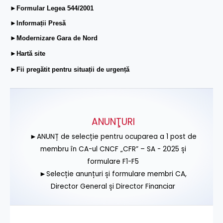
►Formular Legea 544/2001
►Informații Presă
►Modernizare Gara de Nord
►Hartă site
►Fii pregătit pentru situații de urgență
ANUNŢURI
►ANUNȚ de selecție pentru ocuparea a 1 post de
membru în CA-ul CNCF „CFR” – SA - 2025 și
formulare F1-F5
►Selecție anunțuri și formulare membri CA,
Director General și Director Financiar