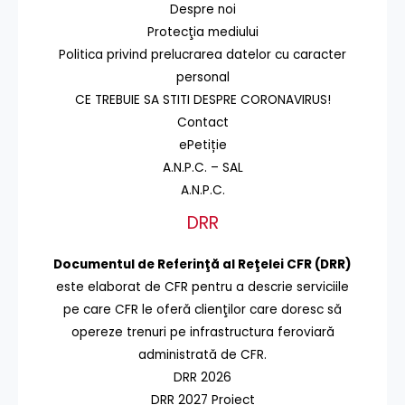
Despre noi
Protecţia mediului
Politica privind prelucrarea datelor cu caracter
personal
CE TREBUIE SA STITI DESPRE CORONAVIRUS!
Contact
ePetiție
A.N.P.C. – SAL
A.N.P.C.
DRR
Documentul de Referinţă al Reţelei CFR (DRR)
este elaborat de CFR pentru a descrie serviciile
pe care CFR le oferă clienţilor care doresc să
opereze trenuri pe infrastructura feroviară
administrată de CFR.
DRR 2026
DRR 2027 Proiect