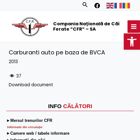
Skip
Search
to
MA
content
Compania Națională de Căi
M
Ferate ”CFR” – SA
Op
Carburanti auto pe baza de BVCA
2013
37
Download document
INFO
CĂLĂTORI
►Mersul trenurilor CFR
Informatii din circulaţie
►Camere web / tabele informare