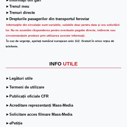
►Informaţii din gări
►Trenul meu
►Trenuri directe
►Drepturile pasagerilor din transportul feroviar
Informaţiile din circulaţie sunt variabile, valabile doar pentru data şi ora solicitării
lor.
Nu ne asumăm răspunderea pentru eventuale pagube directe, indirecte sau
circumstanțiale produse prin utilizarea acestor informații.
În caz de urgenţe, apelaţi numărul european unic 112. Gratuit în orice reţea de
telefonie.
INFO
UTILE
►Legături utile
►Termeni de utilizare
►Publicații oficiale CFR
►Acreditare reprezentanți Mass-Media
►Solicitare acces filmare Mass-Media
►ePetiție