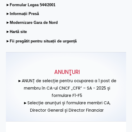
►Formular Legea 544/2001
►Informații Presă
►Modernizare Gara de Nord
►Hartă site
►Fii pregătit pentru situații de urgență
ANUNŢURI
►ANUNȚ de selecție pentru ocuparea a 1 post de
membru în CA-ul CNCF „CFR” – SA - 2025 și
formulare F1-F5
►Selecție anunțuri și formulare membri CA,
Director General și Director Financiar