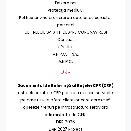
Despre noi
Protecţia mediului
Politica privind prelucrarea datelor cu caracter
personal
CE TREBUIE SA STITI DESPRE CORONAVIRUS!
Contact
ePetiție
A.N.P.C. – SAL
A.N.P.C.
DRR
Documentul de Referinţă al Reţelei CFR (DRR)
este elaborat de CFR pentru a descrie serviciile
pe care CFR le oferă clienţilor care doresc să
opereze trenuri pe infrastructura feroviară
administrată de CFR.
DRR 2026
DRR 2027 Proiect