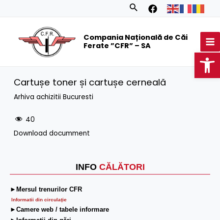
Skip
Search
to
MA
content
Compania Națională de Căi
M
Ferate ”CFR” – SA
Op
Cartușe toner și cartușe cerneală
Arhiva achizitii Bucuresti
40
Download documment
INFO
CĂLĂTORI
►Mersul trenurilor CFR
Informatii din circulaţie
►Camere web / tabele informare