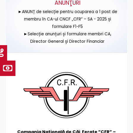
ANUNŢURI
►ANUNȚ de selecție pentru ocuparea a 1 post de
membru în CA-ul CNCF „CFR” – SA - 2025 și
formulare F1-F5
►Selecție anunțuri și formulare membri CA,
Director General și Director Financiar
Compania Națională de Căi Ferate ”CFR” –