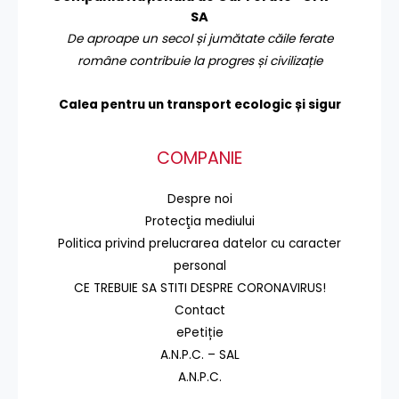
SA
De aproape un secol și jumătate căile ferate
române contribuie la progres și civilizație
Calea pentru un transport
ecologic și sigur
COMPANIE
Despre noi
Protecţia mediului
Politica privind prelucrarea datelor cu caracter
personal
CE TREBUIE SA STITI DESPRE CORONAVIRUS!
Contact
ePetiție
A.N.P.C. – SAL
A.N.P.C.