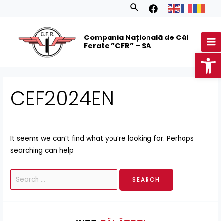
Skip
Search
Search
to
for:
MA
content
Compania Națională de Căi
M
Ferate ”CFR” – SA
Op
CEF2024EN
It seems we can’t find what you’re looking for. Perhaps
searching can help.