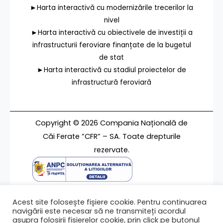
►Harta interactivă cu modernizările trecerilor la
nivel
►Harta interactivă cu obiectivele de investiții a
infrastructurii feroviare finanțate de la bugetul
de stat
►Harta interactivă cu stadiul proiectelor de
infrastructură feroviară
Copyright © 2026 Compania Națională de
Căi Ferate ”CFR” – SA. Toate drepturile
rezervate.
Utilizare fișiere cookie
Acest site folosește fișiere cookie. Pentru continuarea
Termeni de utilizare
navigării este necesar să ne transmiteți acordul
Contact
asupra folosirii fișierelor cookie, prin click pe butonul