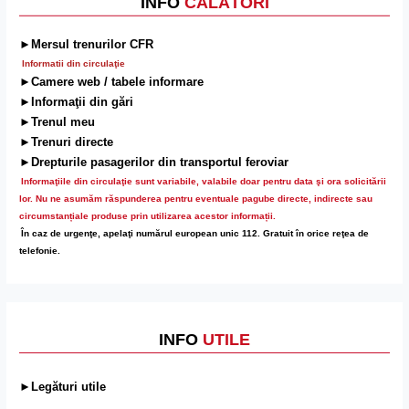
INFO
CĂLĂTORI
►Mersul trenurilor CFR
Informatii din circulaţie
►Camere web / tabele informare
►Informaţii din gări
►Trenul meu
►Trenuri directe
►Drepturile pasagerilor din transportul feroviar
Informaţiile din circulaţie sunt variabile, valabile doar pentru data şi ora solicitării
lor.
Nu ne asumăm răspunderea pentru eventuale pagube directe, indirecte sau
circumstanțiale produse prin utilizarea acestor informații.
În caz de urgenţe, apelaţi numărul european unic 112. Gratuit în orice reţea de
telefonie.
INFO
UTILE
►Legături utile