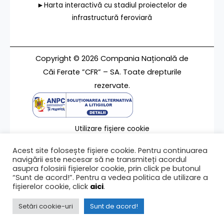
►Harta interactivă cu stadiul proiectelor de
infrastructură feroviară
Copyright © 2026 Compania Națională de
Căi Ferate ”CFR” – SA. Toate drepturile
rezervate.
Utilizare fișiere cookie
Termeni de utilizare
Acest site folosește fișiere cookie. Pentru continuarea
Contact
navigării este necesar să ne transmiteți acordul
asupra folosirii fișierelor cookie, prin click pe butonul
“Sunt de acord!”. Pentru a vedea politica de utilizare a
fișierelor cookie, click
aici
.
Ultima modificare a paginii 26/10/2017
Setări cookie-uri
Sunt de acord!