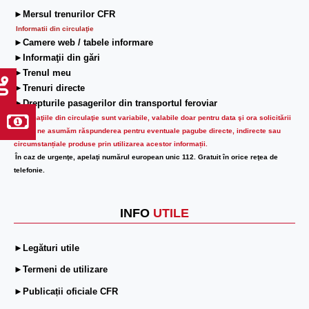
►Mersul trenurilor CFR
Informatii din circulaţie
►Camere web / tabele informare
►Informaţii din gări
►Trenul meu
►Trenuri directe
►Drepturile pasagerilor din transportul feroviar
Informaţiile din circulaţie sunt variabile, valabile doar pentru data şi ora solicitării
lor.
Nu ne asumăm răspunderea pentru eventuale pagube directe, indirecte sau
circumstanțiale produse prin utilizarea acestor informații.
În caz de urgenţe, apelaţi numărul european unic 112. Gratuit în orice reţea de
telefonie.
INFO
UTILE
►Legături utile
►Termeni de utilizare
►Publicații oficiale CFR