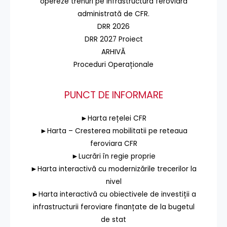
opereze trenuri pe infrastructura feroviară
administrată de CFR.
DRR 2026
DRR 2027 Proiect
ARHIVĂ
Proceduri Operaționale
PUNCT DE INFORMARE
►Harta rețelei CFR
►Harta – Cresterea mobilitatii pe reteaua
feroviara CFR
►Lucrări în regie proprie
►Harta interactivă cu modernizările trecerilor la
nivel
►Harta interactivă cu obiectivele de investiții a
infrastructurii feroviare finanțate de la bugetul
de stat