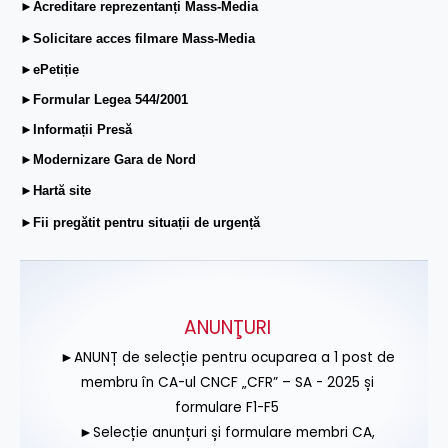
►Acreditare reprezentanți Mass-Media
►Solicitare acces filmare Mass-Media
►ePetiție
►Formular Legea 544/2001
►Informații Presă
►Modernizare Gara de Nord
►Hartă site
►Fii pregătit pentru situații de urgență
ANUNŢURI
►ANUNȚ de selecție pentru ocuparea a 1 post de
membru în CA-ul CNCF „CFR” – SA - 2025 și
formulare F1-F5
►Selecție anunțuri și formulare membri CA,