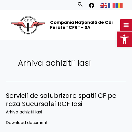
Skip
Posts
Search
to
navigation
MA
content
Compania Națională de Căi
M
Ferate ”CFR” – SA
Op
Arhiva achizitii Iasi
Servicii de salubrizare spatii CF pe
raza Sucursalei RCF Iasi
Arhiva achizitii Iasi
Download document