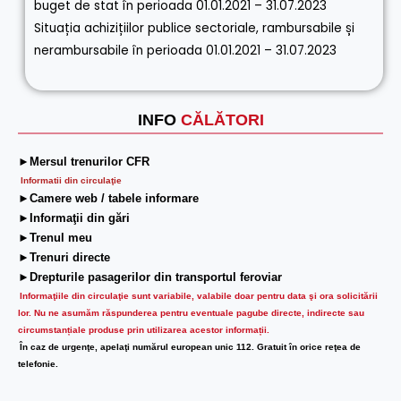
buget de stat în perioada 01.01.2021 – 31.07.2023
Situația achizițiilor publice sectoriale, rambursabile și
nerambursabile în perioada 01.01.2021 – 31.07.2023
INFO
CĂLĂTORI
►Mersul trenurilor CFR
Informatii din circulaţie
►Camere web / tabele informare
►Informaţii din gări
►Trenul meu
►Trenuri directe
►Drepturile pasagerilor din transportul feroviar
Informaţiile din circulaţie sunt variabile, valabile doar pentru data şi ora solicitării
lor.
Nu ne asumăm răspunderea pentru eventuale pagube directe, indirecte sau
circumstanțiale produse prin utilizarea acestor informații.
În caz de urgenţe, apelaţi numărul european unic 112. Gratuit în orice reţea de
telefonie.