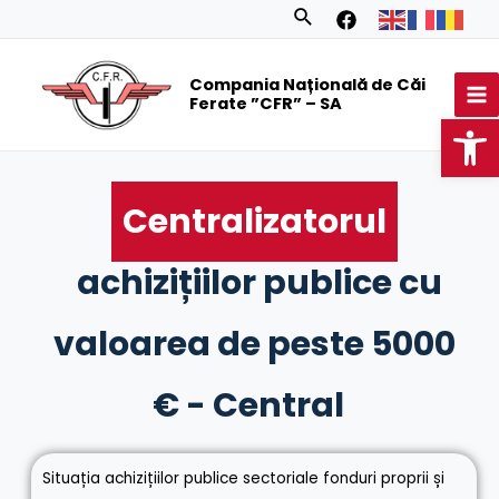
Skip
Search
to
MA
content
Compania Națională de Căi
M
Ferate ”CFR” – SA
Op
Centralizatorul
achizițiilor publice cu
valoarea de peste 5000
€ - Central
Situația achizițiilor publice sectoriale fonduri proprii și