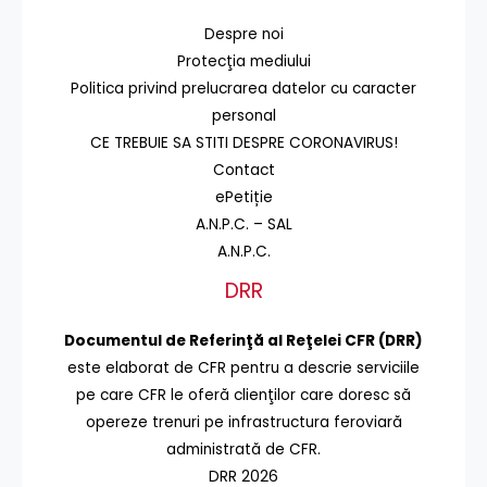
Despre noi
Protecţia mediului
Politica privind prelucrarea datelor cu caracter
personal
CE TREBUIE SA STITI DESPRE CORONAVIRUS!
Contact
ePetiție
A.N.P.C. – SAL
A.N.P.C.
DRR
Documentul de Referinţă al Reţelei CFR (DRR)
este elaborat de CFR pentru a descrie serviciile
pe care CFR le oferă clienţilor care doresc să
opereze trenuri pe infrastructura feroviară
administrată de CFR.
DRR 2026