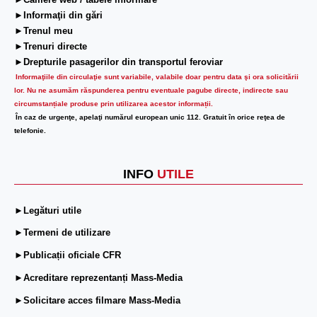
►Camere web / tabele informare
►Informaţii din gări
►Trenul meu
►Trenuri directe
►Drepturile pasagerilor din transportul feroviar
Informaţiile din circulaţie sunt variabile, valabile doar pentru data şi ora solicitării
lor.
Nu ne asumăm răspunderea pentru eventuale pagube directe, indirecte sau
circumstanțiale produse prin utilizarea acestor informații.
În caz de urgenţe, apelaţi numărul european unic 112. Gratuit în orice reţea de
telefonie.
INFO
UTILE
►Legături utile
►Termeni de utilizare
►Publicații oficiale CFR
►Acreditare reprezentanți Mass-Media
►Solicitare acces filmare Mass-Media