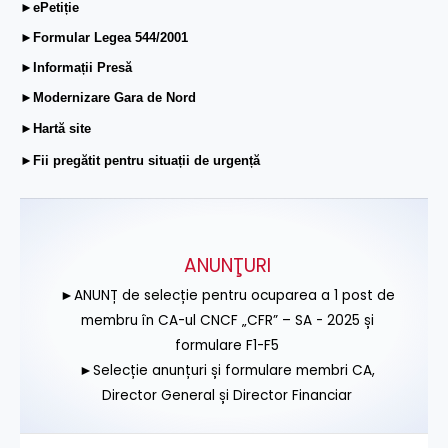
►ePetiție
►Formular Legea 544/2001
►Informații Presă
►Modernizare Gara de Nord
►Hartă site
►Fii pregătit pentru situații de urgență
ANUNŢURI
►ANUNȚ de selecție pentru ocuparea a 1 post de
membru în CA-ul CNCF „CFR” – SA - 2025 și
formulare F1-F5
►Selecție anunțuri și formulare membri CA,
Director General și Director Financiar