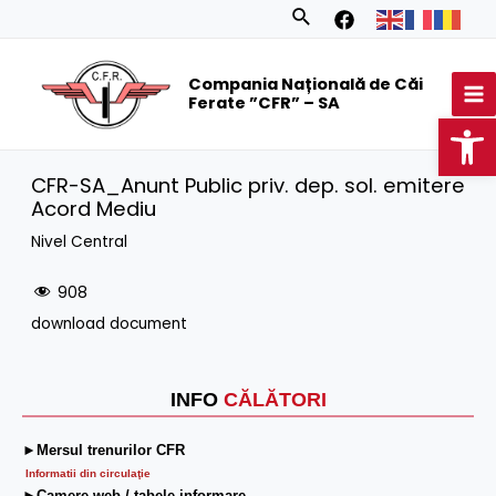
Skip
Search
to
MA
content
Compania Națională de Căi
M
Ferate ”CFR” – SA
Op
CFR-SA_Anunt Public priv. dep. sol. emitere
Acord Mediu
Nivel Central
908
download document
INFO
CĂLĂTORI
►Mersul trenurilor CFR
Informatii din circulaţie