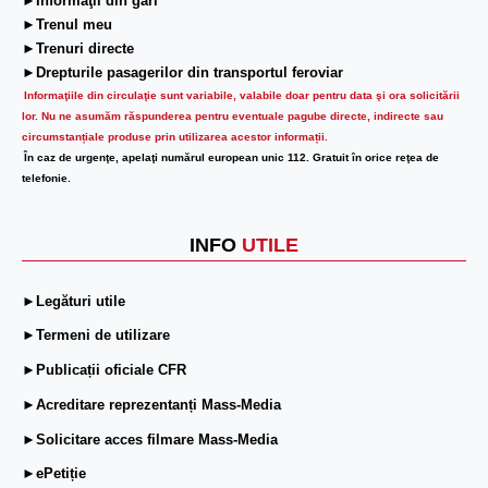
►Informaţii din gări
►Trenul meu
►Trenuri directe
►Drepturile pasagerilor din transportul feroviar
Informaţiile din circulaţie sunt variabile, valabile doar pentru data şi ora solicitării
lor.
Nu ne asumăm răspunderea pentru eventuale pagube directe, indirecte sau
circumstanțiale produse prin utilizarea acestor informații.
În caz de urgenţe, apelaţi numărul european unic 112. Gratuit în orice reţea de
telefonie.
INFO
UTILE
►Legături utile
►Termeni de utilizare
►Publicații oficiale CFR
►Acreditare reprezentanți Mass-Media
►Solicitare acces filmare Mass-Media
►ePetiție