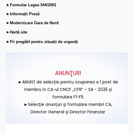
►Formular Legea 544/2001
►Informații Presă
►Modernizare Gara de Nord
►Hartă site
►Fii pregătit pentru situații de urgență
ANUNŢURI
►ANUNȚ de selecție pentru ocuparea a 1 post de
membru în CA-ul CNCF „CFR” – SA - 2025 și
formulare F1-F5
►Selecție anunțuri și formulare membri CA,
Director General și Director Financiar