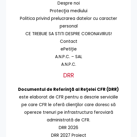
Despre noi
Protecţia mediului
Politica privind prelucrarea datelor cu caracter
personal
CE TREBUIE SA STITI DESPRE CORONAVIRUS!
Contact
ePetiție
A.N.P.C. – SAL
A.N.P.C.
DRR
Documentul de Referinţă al Reţelei CFR (DRR)
este elaborat de CFR pentru a descrie serviciile
pe care CFR le oferă clienţilor care doresc să
opereze trenuri pe infrastructura feroviară
administrată de CFR.
DRR 2026
DRR 2027 Proiect