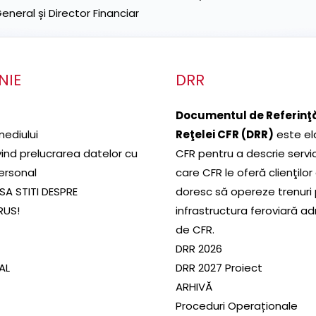
neral și Director Financiar
NIE
DRR
Documentul de Referinţă
mediului
Reţelei CFR (DRR)
este el
ivind prelucrarea datelor cu
CFR pentru a descrie servic
ersonal
care CFR le oferă clienţilor
SA STITI DESPRE
doresc să opereze trenuri
RUS!
infrastructura feroviară a
de CFR.
DRR 2026
SAL
DRR 2027 Proiect
ARHIVĂ
Proceduri Operaționale