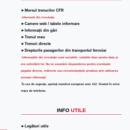
►Mersul trenurilor CFR
Informatii din circulaţie
►Camere web / tabele informare
►Informaţii din gări
►Trenul meu
►Trenuri directe
►Drepturile pasagerilor din transportul feroviar
Informaţiile din circulaţie sunt variabile, valabile doar pentru data şi
ora solicitării lor.
Nu ne asumăm răspunderea pentru eventuale
pagube directe, indirecte sau circumstanțiale produse prin utilizarea
acestor informații.
În caz de urgenţe, apelaţi numărul european unic 112. Gratuit în orice
reţea de telefonie.
INFO
UTILE
►Legături utile