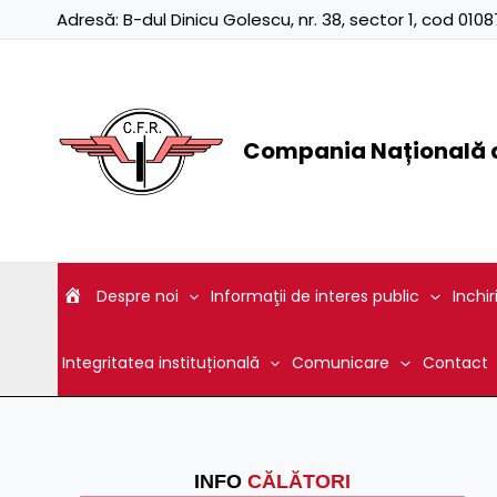
Skip
Adresă:
B-dul Dinicu Golescu, nr. 38, sector 1, cod 01
to
content
Compania Națională d
Despre noi
Informaţii de interes public
Inchir
Integritatea instituțională
Comunicare
Contact
INFO
CĂLĂTORI