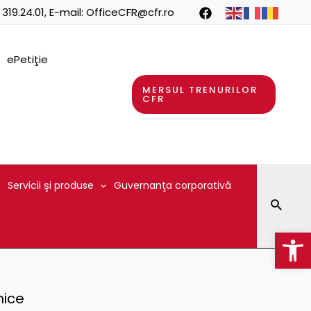
 319.24.01
, E-mail:
OfficeCFR@cfr.ro
ePetiţie
MERSUL TRENURILOR
CFR
Servicii şi produse
Guvernanţa corporativă
Searc
Op
mice