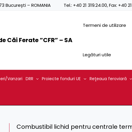
0873 București – ROMANIA
Tel.:
+40 21 319.24.00
, Fax:
+40 21
Termeni de utilizare
e Căi Ferate ”CFR” – SA
Legături utile
ieri/Vanzari
DRR
Proiecte fonduri UE
Reţeaua feroviară
Combustibil lichid pentru centrale ter