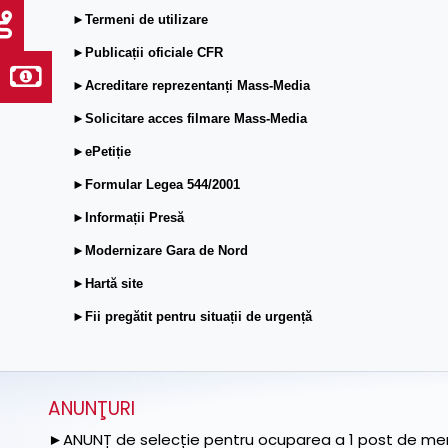
►Termeni de utilizare
►Publicații oficiale CFR
►Acreditare reprezentanți Mass-Media
►Solicitare acces filmare Mass-Media
►ePetiție
►Formular Legea 544/2001
►Informații Presă
►Modernizare Gara de Nord
►Hartă site
►Fii pregătit pentru situații de urgență
ANUNŢURI
►ANUNȚ de selecție pentru ocuparea a 1 post de memb