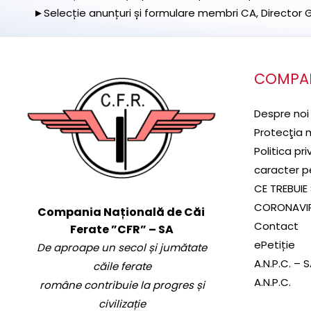
►Selecție anunțuri și formulare membri CA, Director Ge
COMPA
Despre noi
Protecţia 
Politica pr
caracter p
CE TREBUIE 
CORONAVI
Compania Națională de Căi
Contact
Ferate ”CFR” – SA
ePetiție
De aproape un secol și jumătate
A.N.P.C. – 
căile ferate
A.N.P.C.
române contribuie la progres și
civilizație