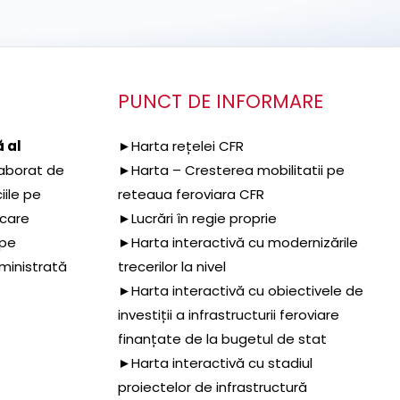
PUNCT DE INFORMARE
 al
►Harta rețelei CFR
aborat de
►Harta – Cresterea mobilitatii pe
iile pe
reteaua feroviara CFR
 care
►Lucrări în regie proprie
 pe
►Harta interactivă cu modernizările
dministrată
trecerilor la nivel
►Harta interactivă cu obiectivele de
investiții a infrastructurii feroviare
finanțate de la bugetul de stat
►Harta interactivă cu stadiul
proiectelor de infrastructură