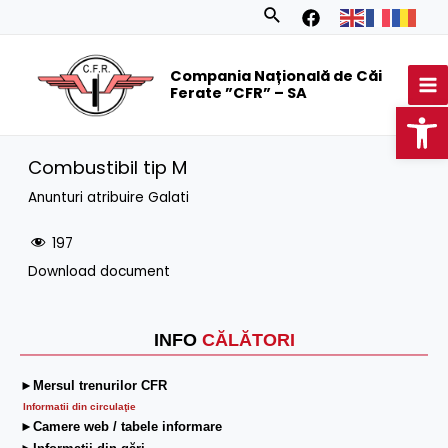
Skip
Search
to
MA
content
Compania Națională de Căi
M
Ferate ”CFR” – SA
Op
Combustibil tip M
Anunturi atribuire Galati
197
Download document
INFO
CĂLĂTORI
►Mersul trenurilor CFR
Informatii din circulaţie
►Camere web / tabele informare