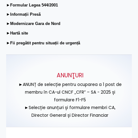
►Formular Legea 544/2001
►Informații Presă
►Modernizare Gara de Nord
►Hartă site
►Fii pregătit pentru situații de urgență
ANUNŢURI
►ANUNȚ de selecție pentru ocuparea a 1 post de
membru în CA-ul CNCF „CFR” – SA - 2025 și
formulare F1-F5
►Selecție anunțuri și formulare membri CA,
Director General și Director Financiar