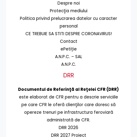
Despre noi
Protecţia mediului
Politica privind prelucrarea datelor cu caracter
personal
CE TREBUIE SA STITI DESPRE CORONAVIRUS!
Contact
ePetiție
A.N.P.C. – SAL
A.N.P.C.
DRR
Documentul de Referinţă al Reţelei CFR (DRR)
este elaborat de CFR pentru a descrie serviciile
pe care CFR le oferă clienţilor care doresc să
opereze trenuri pe infrastructura feroviară
administrată de CFR.
DRR 2026
DRR 2027 Proiect