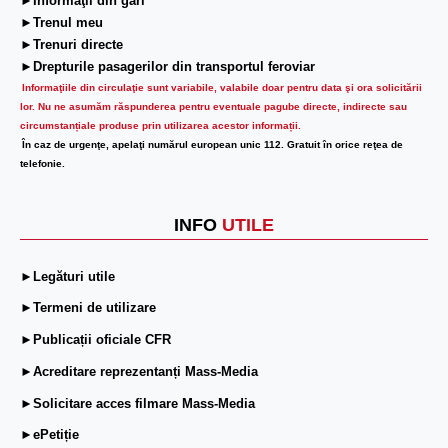
►Informaţii din gări
►Trenul meu
►Trenuri directe
►Drepturile pasagerilor din transportul feroviar
Informaţiile din circulaţie sunt variabile, valabile doar pentru data şi ora solicitării
lor.
Nu ne asumăm răspunderea pentru eventuale pagube directe, indirecte sau
circumstanțiale produse prin utilizarea acestor informații.
În caz de urgenţe, apelaţi numărul european unic 112. Gratuit în orice reţea de
telefonie.
INFO
UTILE
►Legături utile
►Termeni de utilizare
►Publicații oficiale CFR
►Acreditare reprezentanți Mass-Media
►Solicitare acces filmare Mass-Media
►ePetiție