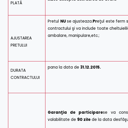
PLATĂ
Pretul
NU
se ajusteaza.
Pr
eţul este ferm 
contractului şi va include toate cheltuiel
ambalare, manipulare,etc.;
AJUSTAREA
PRETULUI
pana la data de
31.12.2015.
DURATA
CONTRACTULUI
Garanţia de participare
se va const
valabilitate de
90 zile
de la data desfăşur