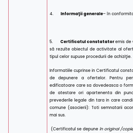
4.
Informaţii generale
– în conformit
5.
Certificatul constatator
emis de O
să rezulte obiectul de activitate al ofer
tipul celor supuse procedurii de achiziţie.
Informatiile cuprinse in Certificatul const
de depunere a ofertelor. Pentru pers
edificatoare care sa dovedeasca o forma
de atestare ori apartenenta din punc
prevederile legale din tara in care candi
comune (asocierii): Toti semnatarii ac
mai sus.
(Certificatul se depune
în original
/copie