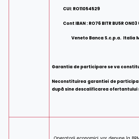
CUI: RO11054529
Cont IBAN : RO76 BITR BU5R ON03
Veneto Banca S.c.p.a. Italia M
Garantia de participare se va constit
Neconstituirea garantiei de participa
după sine descalificarea ofertantului 
Operatorii economici vor depune la BRM 