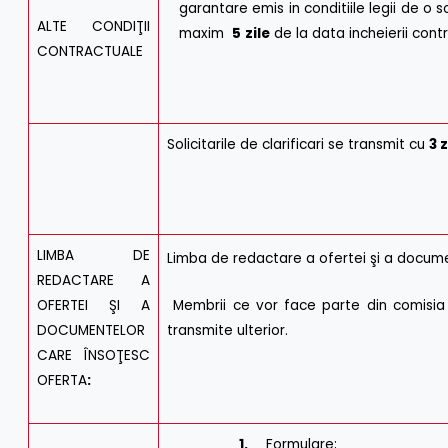
garantare emis in conditiile legii de o 
ALTE CONDIŢII
maxim
5
zile
de la data incheierii cont
CONTRACTUALE
Solicitarile de clarificari se transmit cu
3 z
LIMBA DE
Limba de redactare a ofertei şi a docum
REDACTARE A
Membrii ce vor face parte din comisia
OFERTEI ŞI A
transmite ulterior.
DOCUMENTELOR
CARE ÎNSOŢESC
OFERTA
:
1.
Formulare;