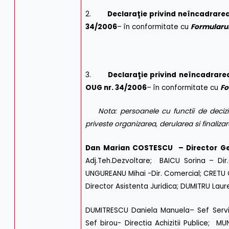
2.
Declaraţie privind n
eîncadrarea 
34/2006
– în conformitate cu
Formularul
3.
Declaraţie privind n
eîncadrarea 
OUG nr. 34/2006
– în conformitate cu
Fo
Nota
: persoanele cu functii de deciz
priveste organizarea, derularea si finaliza
Dan Marian COSTESCU – Director Ge
Adj.Teh.Dezvoltare; BAICU Sorina – Dir.
UNGUREANU Mihai -Dir. Comercial; CRETU C
Director Asistenta Juridica; DUMITRU Lauren
DUMITRESCU Daniela Manuela– Sef Servici
Sef birou- Directia Achizitii Publice; MU