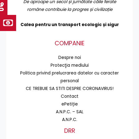
De aproape un secol și jumătate căile ferate
române contribuie la progres și civilizație
Calea pentru un transport
ecologic și sigur
COMPANIE
Despre noi
Protecţia mediului
Politica privind prelucrarea datelor cu caracter
personal
CE TREBUIE SA STITI DESPRE CORONAVIRUS!
Contact
ePetiție
A.N.P.C. – SAL
A.N.P.C.
DRR