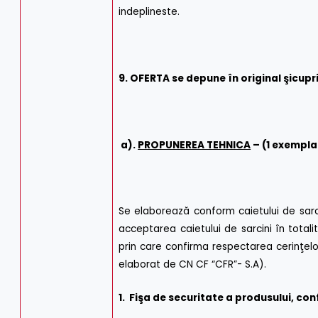
indeplineste.
9. OFERTA se depune în original şi
cupr
a).
PROPUNEREA TEHNICA
– (1 exemplar
Se elaborează conform caietului de sarc
acceptarea caietului de sarcini în total
prin care confirma respectarea cerinţelor
elaborat de CN CF “CFR”- S.A).
1. Fişa de securitate a produsului, con