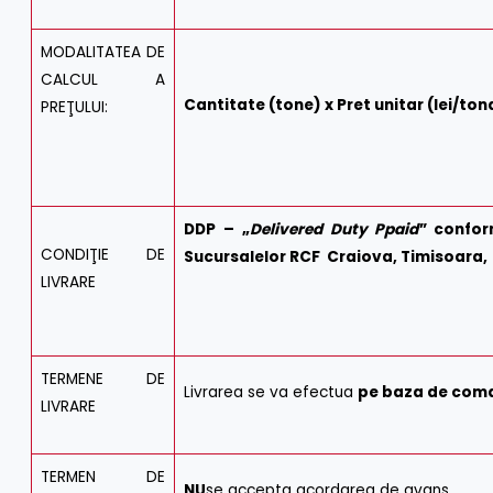
MODALITATEA DE
CALCUL A
Cantitate (tone) x Pret unitar (lei/ton
PREŢULUI:
DDP –
„
Delivered Duty Ppaid
” confor
CONDIŢIE DE
Sucursalelor RCF Craiova, Timisoara, Cl
LIVRARE
TERMENE DE
Livrarea se va efectua
pe baza de coma
LIVRARE
TERMEN DE
NU
se accepta acordarea de avans