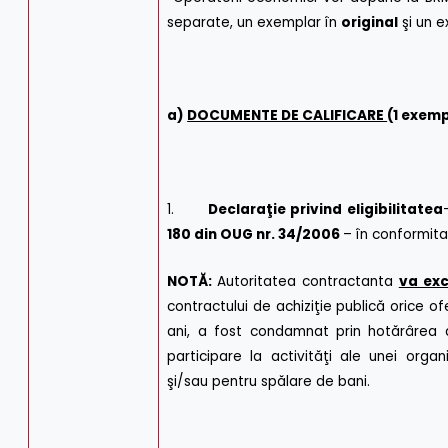
separate, un exemplar în
original
şi un 
a)
DOCUMENTE DE CALIFICARE
(1 exemp
1.
Declaraţie privind eligibilitatea
180 din OUG nr. 34/2006
– în conformit
NOTĂ:
Autoritatea contractanta
va exc
contractului de achiziţie publică orice of
ani, a fost condamnat prin hotărârea de
participare la activităţi ale unei organ
şi/sau pentru spălare de bani.