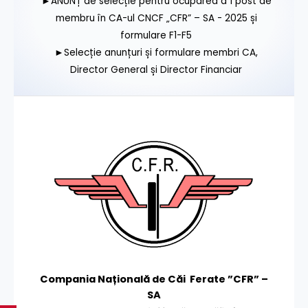
►ANUNȚ de selecție pentru ocuparea a 1 post de
membru în CA-ul CNCF „CFR” – SA - 2025 și
formulare F1-F5
►Selecție anunțuri și formulare membri CA,
Director General și Director Financiar
Compania Națională de Căi Ferate ”CFR” –
SA