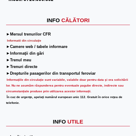
INFO
CĂLĂTORI
►Mersul trenurilor CFR
Informatii din circulaţie
►Camere web / tabele informare
►Informaţii din gări
►Trenul meu
►Trenuri directe
►Drepturile pasagerilor din transportul feroviar
Informaţiile din circulaţie sunt variabile, valabile doar pentru data şi ora solicitării
lor.
Nu ne asumăm răspunderea pentru eventuale pagube directe, indirecte sau
circumstanțiale produse prin utilizarea acestor informații.
În caz de urgenţe, apelaţi numărul european unic 112. Gratuit în orice reţea de
telefonie.
INFO
UTILE