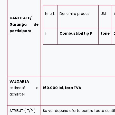
Nr.crt.
Denumire produs
UM
CANTITATE/
Garanţia de
participare
1
Combustibil tip P
tone
VALOAREA
estimată a
160.000 lei, fara TVA
achizitiei
ATRIBUT ( T/P )
Se vor depune oferte pentru toata cantit