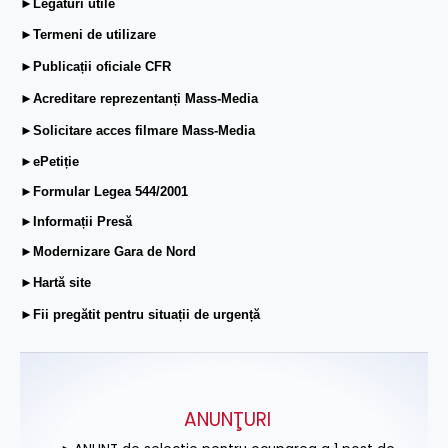
►Legături utile
►Termeni de utilizare
►Publicații oficiale CFR
►Acreditare reprezentanți Mass-Media
►Solicitare acces filmare Mass-Media
►ePetiție
►Formular Legea 544/2001
►Informații Presă
►Modernizare Gara de Nord
►Hartă site
►Fii pregătit pentru situații de urgență
ANUNŢURI