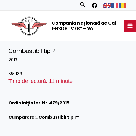
Skip
Search
to
MA
content
Compania Națională de Căi
M
Ferate ”CFR” – SA
Combustibil tip P
2013
139
Timp de lectură:
11
minute
Ordin iniţiator Nr. 479/2015
Cumpărare: „
Combustibil tip P
”