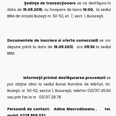
Şedinţa de tranzacţionare
se va desfăşura în
data de
15
.09.2015
, cu începere de laora
10:00,
la sediul
BRM din strada Buzeşti nr. 50-52, et. 7, sect. 1, Bucureşti.
Documentele de inscriere si oferta comercială
se vor
depune până la data de
15.09.2013
, ora
09:30
la sediul
BRM.
Informaţii privind desfăşurarea procedurii
se
pot obţine zilnic la sediul Bursei Române de Mărfuri, str.
Buzeşti, nr. 50-52, sector 1, Bucureşti, telefon 021/317.45.60
sau prin fax la nr. 021.317.28.78.
Persoană de contact: Adina Mavrodineanu , tel.
mobil. 0728.859.032