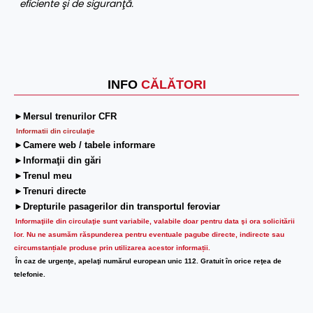
eficiente şi de siguranţă.
INFO
CĂLĂTORI
►Mersul trenurilor CFR
Informatii din circulaţie
►Camere web / tabele informare
►Informaţii din gări
►Trenul meu
►Trenuri directe
►Drepturile pasagerilor din transportul feroviar
Informaţiile din circulaţie sunt variabile, valabile doar pentru data şi ora solicitării
lor.
Nu ne asumăm răspunderea pentru eventuale pagube directe, indirecte sau
circumstanțiale produse prin utilizarea acestor informații.
În caz de urgenţe, apelaţi numărul european unic 112. Gratuit în orice reţea de
telefonie.