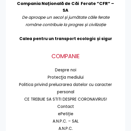
Compania Națională de Căi Ferate ”CFR” –
SA
De aproape un secol și jumătate căile ferate
române contribuie la progres și civilizație
Calea pentru un transport
ecologic și sigur
COMPANIE
Despre noi
Protecţia mediului
Politica privind prelucrarea datelor cu caracter
personal
CE TREBUIE SA STITI DESPRE CORONAVIRUS!
Contact
ePetiție
A.N.P.C. – SAL
A.N.P.C.