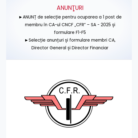
ANUNŢURI
►ANUNȚ de selecție pentru ocuparea a 1 post de
membru în CA-ul CNCF „CFR” – SA - 2025 și
formulare F1-F5
►Selecție anunțuri și formulare membri CA,
Director General și Director Financiar