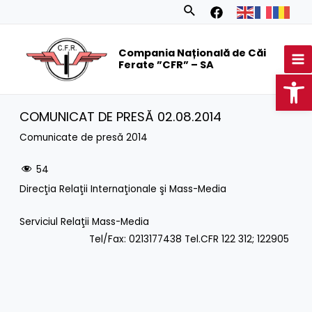
Skip
Search
to
MA
content
Compania Națională de Căi
M
Ferate ”CFR” – SA
Op
COMUNICAT DE PRESĂ 02.08.2014
Comunicate de presă 2014
54
Direcţia Relaţii Internaţionale şi Mass-Media
Serviciul Relaţii Mass-Media
Tel/Fax: 0213177438 Tel.CFR 122 312; 122905