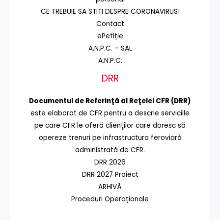
CE TREBUIE SA STITI DESPRE CORONAVIRUS!
Contact
ePetiție
A.N.P.C. – SAL
A.N.P.C.
DRR
Documentul de Referinţă al Reţelei CFR (DRR)
este elaborat de CFR pentru a descrie serviciile
pe care CFR le oferă clienţilor care doresc să
opereze trenuri pe infrastructura feroviară
administrată de CFR.
DRR 2026
DRR 2027 Proiect
ARHIVĂ
Proceduri Operaționale