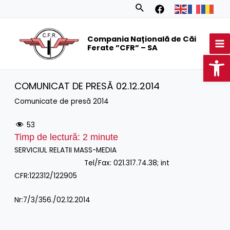
Skip
Search
to
MA
content
Compania Națională de Căi
M
Ferate ”CFR” – SA
Op
COMUNICAT DE PRESĂ 02.12.2014
Comunicate de presă 2014
53
Timp de lectură:
2
minute
SERVICIUL RELATII MASS-MEDIA
Tel/Fax: 021.317.74.38; int
CFR:122312/122905
Nr:7/3/356./02.12.2014