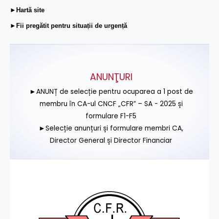
►Hartă site
►Fii pregătit pentru situații de urgență
ANUNŢURI
►ANUNȚ de selecție pentru ocuparea a 1 post de
membru în CA-ul CNCF „CFR” – SA - 2025 și
formulare F1-F5
►Selecție anunțuri și formulare membri CA,
Director General și Director Financiar