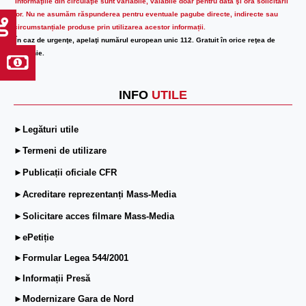
Informaţiile din circulaţie sunt variabile, valabile doar pentru data şi ora solicitării
lor.
Nu ne asumăm răspunderea pentru eventuale pagube directe, indirecte sau
circumstanțiale produse prin utilizarea acestor informații.
În caz de urgenţe, apelaţi numărul european unic 112. Gratuit în orice reţea de
telefonie.
INFO
UTILE
►Legături utile
►Termeni de utilizare
►Publicații oficiale CFR
►Acreditare reprezentanți Mass-Media
►Solicitare acces filmare Mass-Media
►ePetiție
►Formular Legea 544/2001
►Informații Presă
►Modernizare Gara de Nord