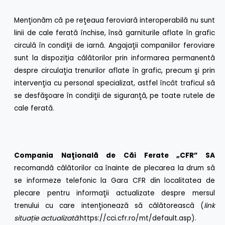
Menţionăm că pe reţeaua feroviară interoperabilă nu sunt
linii de cale ferată închise, însă garniturile aflate în grafic
circulă în condiţii de iarnă. Angajaţii companiilor feroviare
sunt la dispoziţia călătorilor prin informarea permanentă
despre circulaţia trenurilor aflate în grafic, precum şi prin
intervenţia cu personal specializat, astfel încât traficul să
se desfăşoare în condiţii de siguranţă, pe toate rutele de
cale ferată.
Compania Naţională de Căi Ferate „CFR” SA
recomandă călătorilor ca înainte de plecarea la drum să
se informeze telefonic la Gara CFR din localitatea de
plecare pentru informaţii actualizate despre mersul
trenului cu care intenţionează să călătorească (
link
situa
ț
ie actualizată
:
https://cci.cfr.ro/mt/default.asp
).