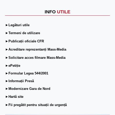
INFO
UTILE
►Legături utile
►Termeni de utilizare
►Publicații oficiale CFR
►Acreditare reprezentanți Mass-Media
►Solicitare acces filmare Mass-Media
►ePetiție
►Formular Legea 544/2001
►Informații Presă
►Modernizare Gara de Nord
►Hartă site
►Fii pregătit pentru situații de urgență