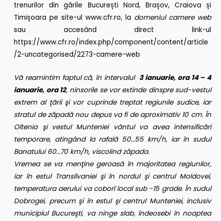
trenurilor din gările București Nord, Brașov, Craiova și
Timișoara pe site-ul
www.cfr.ro
, la
domeniul camere web
sau accesând direct link-ul
https://www.cfr.ro/index.php/component/content/article
/2-uncategorised/2273-camere-web
Vă reamintim faptul că, în intervalul
3 ianuarie, ora 14 – 4
ianuarie, ora 12
, ninsorile se vor extinde dinspre sud-vestul
extrem al ţării şi vor cuprinde treptat regiunile sudice, iar
stratul de zăpadă nou depus va fi de aproximativ 10 cm. În
Oltenia şi vestul Munteniei vântul va avea intensificări
temporare, atingând la rafală 50…55 km/h, iar în sudul
Banatului 60…70 km/h, viscolind zăpada.
Vremea se va menţine geroasă în majoritatea regiunilor,
iar în estul Transilvaniei şi în nordul şi centrul Moldovei,
temperatura aerului va coborî local sub -15 grade. În sudul
Dobrogei, precum şi în estul şi centrul Munteniei, inclusiv
municipiul Bucureşti, va ninge slab, îndeosebi în noaptea