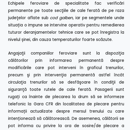
Echipele feroviare de specialitate fac verificări
permanente pe toate secţiile de cale ferată de pe raza
judeţelor aflate sub
cod galben
, iar pe segmentele unde
situația o impune se intervine operativ pentru remedierea
tuturor deranjamentelor tehnice care se pot înregistra la
nivelul șinei, din cauza temperaturilor foarte scăzute.
Angajaţii companiilor feroviare sunt la dispoziţia
călătorilor prin informarea permanentă despre
modificările care pot interveni în graficul trenurilor,
precum şi prin intervenţia permanentă astfel încât
circulaţia trenurilor să se desfăşoare în condiţii de
siguranţă toate rutele de cale ferată. Pasagerii sunt
rugați ca înainte de plecarea la drum să se informeze
telefonic la Gara CFR din localitatea de plecare pentru
informații actualizate despre mersul trenului cu care
intenționează să călătorească. De asemenea, călătorii se
pot informa cu privire la ora de sosire/de plecare a