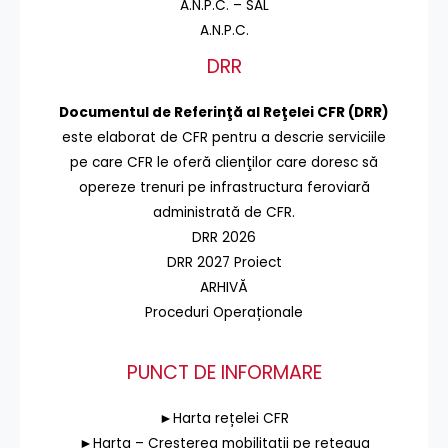
A.N.P.C. – SAL
A.N.P.C.
DRR
Documentul de Referinţă al Reţelei CFR (DRR)
este elaborat de CFR pentru a descrie serviciile
pe care CFR le oferă clienţilor care doresc să
opereze trenuri pe infrastructura feroviară
administrată de CFR.
DRR 2026
DRR 2027 Proiect
ARHIVĂ
Proceduri Operaționale
PUNCT DE INFORMARE
►Harta rețelei CFR
►Harta – Cresterea mobilitatii pe reteaua