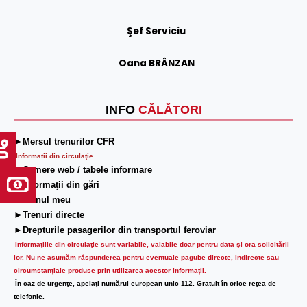
Şef Serviciu
Oana BRÂNZAN
INFO
CĂLĂTORI
►Mersul trenurilor CFR
Informatii din circulaţie
►Camere web / tabele informare
►Informaţii din gări
►Trenul meu
►Trenuri directe
►Drepturile pasagerilor din transportul feroviar
Informaţiile din circulaţie sunt variabile, valabile doar pentru data şi ora solicitării
lor.
Nu ne asumăm răspunderea pentru eventuale pagube directe, indirecte sau
circumstanțiale produse prin utilizarea acestor informații.
În caz de urgenţe, apelaţi numărul european unic 112. Gratuit în orice reţea de
telefonie.