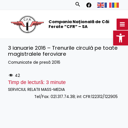
Skip
Search
to
MA
content
Compania Națională de Căi
M
Ferate ”CFR” – SA
Op
3 ianuarie 2016 – Trenurile circulă pe toate
magistralele feroviare
Comunicate de presă 2016
42
Timp de lectură:
3
minute
SERVICIUL RELATII MASS-MEDIA
Tel/Fax: 021.317.74.38; int CFR:122312/122905