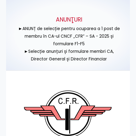
ANUNŢURI
►ANUNȚ de selecție pentru ocuparea a 1 post de
membru în CA-ul CNCF „CFR” – SA - 2025 și
formulare F1-F5
►Selecție anunțuri și formulare membri CA,
Director General și Director Financiar