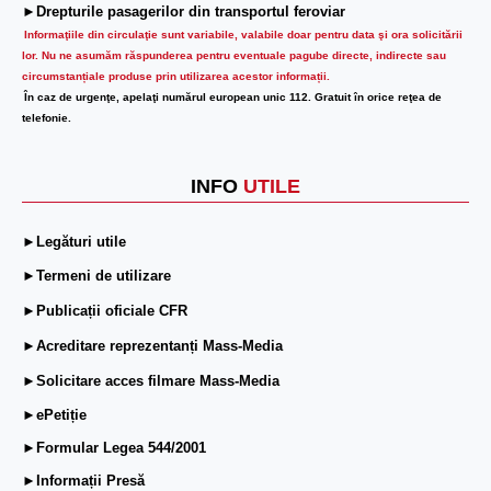
►Drepturile pasagerilor din transportul feroviar
Informaţiile din circulaţie sunt variabile, valabile doar pentru data şi ora solicitării
lor.
Nu ne asumăm răspunderea pentru eventuale pagube directe, indirecte sau
circumstanțiale produse prin utilizarea acestor informații.
În caz de urgenţe, apelaţi numărul european unic 112. Gratuit în orice reţea de
telefonie.
INFO
UTILE
►Legături utile
►Termeni de utilizare
►Publicații oficiale CFR
►Acreditare reprezentanți Mass-Media
►Solicitare acces filmare Mass-Media
►ePetiție
►Formular Legea 544/2001
►Informații Presă