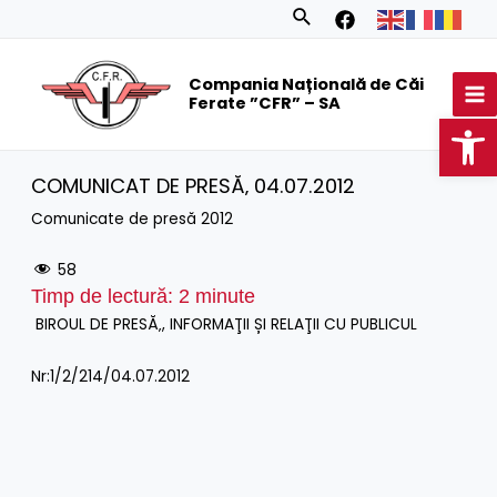
Skip
Search
to
MA
content
Compania Națională de Căi
M
Ferate ”CFR” – SA
Op
COMUNICAT DE PRESĂ‚ 04.07.2012
Comunicate de presă 2012
58
Timp de lectură:
2
minute
BIROUL DE PRESĂ‚, INFORMAŢII ȘI RELAŢII CU PUBLICUL
Nr:1/2/214/04.07.2012