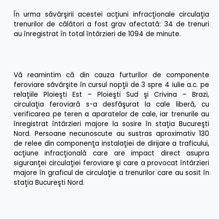
În urma săvârşirii acestei acţiuni infracţionale circulaţia
trenurilor de călători a fost grav afectată: 34 de trenuri
au înregistrat în total întârzieri de 1094 de minute.
Vă reamintim că din cauza furturilor de componente
feroviare săvârşite în cursul nopţii de 3 spre 4 iulie a.c. pe
relaţiile Ploieşti Est – Ploieşti Sud şi Crivina – Brazi,
circulaţia feroviară s-a desfăşurat la cale liberă, cu
verificarea pe teren a aparatelor de cale, iar trenurile au
înregistrat întârzieri majore la sosire în staţia Bucureşti
Nord. Persoane necunoscute au sustras aproximativ 130
de relee din componenţa instalaţiei de dirijare a traficului,
acţiune infracţională care are impact direct asupra
siguranţei circulaţiei feroviare şi care a provocat întârzieri
majore în graficul de circulaţie a trenurilor care au sosit în
staţia Bucureşti Nord.