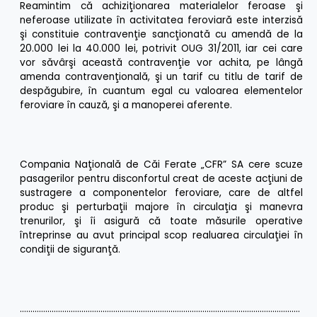
Reamintim că achiziţionarea materialelor feroase şi
neferoase utilizate în activitatea feroviară este interzisă
şi constituie contravenţie sancţionată cu amendă de la
20.000 lei la 40.000 lei, potrivit OUG 31/2011, iar cei care
vor săvârşi această contravenţie vor achita, pe lângă
amenda contravenţională, şi un tarif cu titlu de tarif de
despăgubire, în cuantum egal cu valoarea elementelor
feroviare în cauză, şi a manoperei aferente.
Compania Naţională de Căi Ferate „CFR” SA cere scuze
pasagerilor pentru disconfortul creat de aceste acţiuni de
sustragere a componentelor feroviare, care de altfel
produc şi perturbaţii majore în circulaţia şi manevra
trenurilor, şi îi asigură că toate măsurile operative
întreprinse au avut principal scop realuarea circulaţiei în
condiţii de siguranţă.
……………………………………………………………………………………………………………………