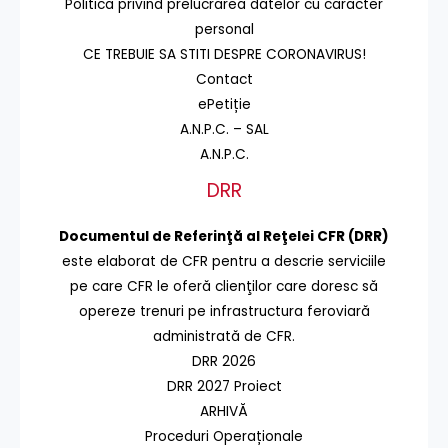
Politica privind prelucrarea datelor cu caracter
personal
CE TREBUIE SA STITI DESPRE CORONAVIRUS!
Contact
ePetiție
A.N.P.C. – SAL
A.N.P.C.
DRR
Documentul de Referinţă al Reţelei CFR (DRR)
este elaborat de CFR pentru a descrie serviciile
pe care CFR le oferă clienţilor care doresc să
opereze trenuri pe infrastructura feroviară
administrată de CFR.
DRR 2026
DRR 2027 Proiect
ARHIVĂ
Proceduri Operaționale