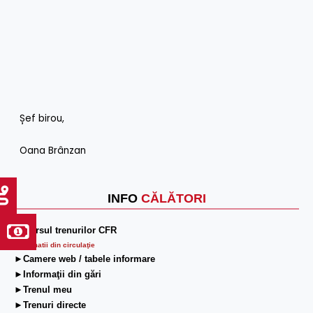
Șef birou,
Oana Brânzan
INFO
CĂLĂTORI
►Mersul trenurilor CFR
Informatii din circulaţie
►Camere web / tabele informare
►Informaţii din gări
►Trenul meu
►Trenuri directe