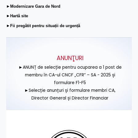
►Modernizare Gara de Nord
►Hartă site
►Fii pregătit pentru situații de urgență
ANUNŢURI
►ANUNȚ de selecție pentru ocuparea a 1 post de
membru în CA-ul CNCF „CFR” – SA - 2025 și
formulare F1-F5
►Selecție anunțuri și formulare membri CA,
Director General și Director Financiar