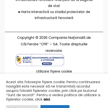
de stat
►Harta interactivă cu stadiul proiectelor de
infrastructură feroviară
Copyright © 2026 Compania Națională de
Căi Ferate ”CFR” – SA. Toate drepturile
rezervate.
Utilizare fișiere cookie
Termeni de utilizare
Acest site folosește fișiere cookie. Pentru continuarea
Contact
navigării este necesar să ne transmiteți acordul
asupra folosirii fișierelor cookie, prin click pe butonul
“Sunt de acord!”. Pentru a vedea politica de utilizare a
fișierelor cookie, click
aici
.
Ultima modificare a paginii 05/03/2010