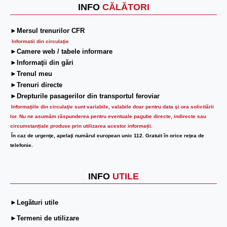
INFO
CĂLĂTORI
►Mersul trenurilor CFR
Informatii din circulaţie
►Camere web / tabele informare
►Informaţii din gări
►Trenul meu
►Trenuri directe
►Drepturile pasagerilor din transportul feroviar
Informaţiile din circulaţie sunt variabile, valabile doar pentru data şi ora solicitării
lor.
Nu ne asumăm răspunderea pentru eventuale pagube directe, indirecte sau
circumstanțiale produse prin utilizarea acestor informații.
În caz de urgenţe, apelaţi numărul european unic 112. Gratuit în orice reţea de
telefonie.
INFO
UTILE
►Legături utile
►Termeni de utilizare