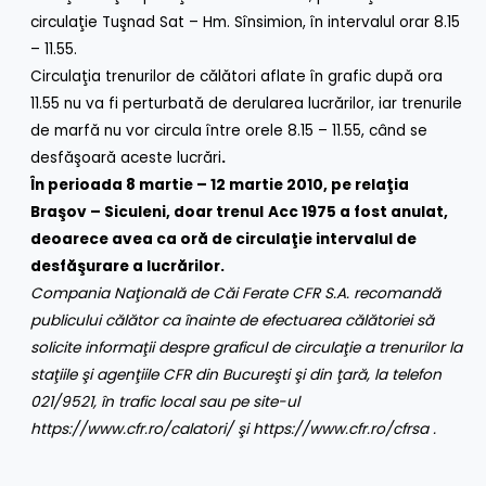
circulaţie Tuşnad Sat – Hm. Sînsimion, în intervalul orar 8.15
– 11.55.
Circulaţia trenurilor de călători aflate în grafic după ora
11.55 nu va fi perturbată de derularea lucrărilor, iar trenurile
de marfă nu vor circula între orele 8.15 – 11.55, când se
desfăşoară aceste lucrări
.
În perioada 8 martie – 12 martie 2010, pe relaţia
Braşov – Siculeni, doar trenul
Acc 1975 a fost anulat,
deoarece avea ca oră de circulaţie intervalul de
desfăşurare a lucrărilor.
Compania Naţională de Căi Ferate CFR S.A.
recomandă
publicului călător ca înainte de efectuarea călătoriei să
solicite informaţii despre graficul de circulaţie a trenurilor la
staţiile şi agenţiile CFR din Bucureşti şi din ţară, la telefon
021/9521,
în trafic local sau pe site-ul
https://www.cfr.ro/calatori/
şi
https://www.cfr.ro/cfrsa
.