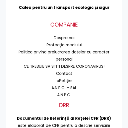
Calea pentru un transport
ecologic și sigur
COMPANIE
Despre noi
Protecţia mediului
Politica privind prelucrarea datelor cu caracter
personal
CE TREBUIE SA STITI DESPRE CORONAVIRUS!
Contact
ePetiție
A.N.P.C. – SAL
A.N.P.C.
DRR
Documentul de Referinţă al Reţelei CFR (DRR)
este elaborat de CFR pentru a descrie serviciile