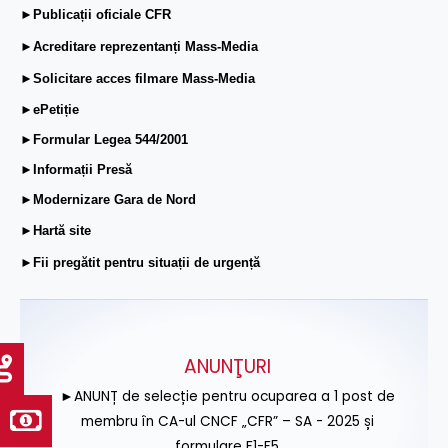
►Publicații oficiale CFR
►Acreditare reprezentanți Mass-Media
►Solicitare acces filmare Mass-Media
►ePetiție
►Formular Legea 544/2001
►Informații Presă
►Modernizare Gara de Nord
►Hartă site
►Fii pregătit pentru situații de urgență
ANUNŢURI
►ANUNȚ de selecție pentru ocuparea a 1 post de
membru în CA-ul CNCF „CFR” – SA - 2025 și
formulare F1-F5