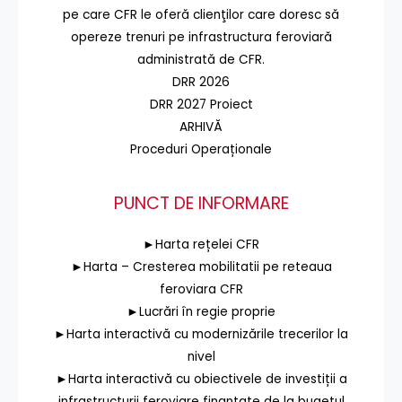
pe care CFR le oferă clienţilor care doresc să
opereze trenuri pe infrastructura feroviară
administrată de CFR.
DRR 2026
DRR 2027 Proiect
ARHIVĂ
Proceduri Operaționale
PUNCT DE INFORMARE
►Harta rețelei CFR
►Harta – Cresterea mobilitatii pe reteaua
feroviara CFR
►Lucrări în regie proprie
►Harta interactivă cu modernizările trecerilor la
nivel
►Harta interactivă cu obiectivele de investiții a
infrastructurii feroviare finanțate de la bugetul