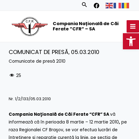
Skip
Search
to
MA
content
Compania Națională de Căi
M
Ferate ”CFR” – SA
Op
COMUNICAT DE PRESĂ‚ 05.03.2010
Comunicate de presă 2010
25
Nr. 1/2/133/05.03.2010
Compania Naţională de Căi Ferate “CFR” SA
vă
informează că în perioada 8 martie – 12 martie 2010
,
pe
raza Regionalei CF Braşov, se vor efectua lucrări de
întreţinere şi reparaţie curentă la linie, pe secţia de