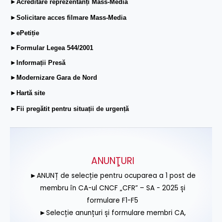
►Acreditare reprezentanți Mass-Media
►Solicitare acces filmare Mass-Media
►ePetiție
►Formular Legea 544/2001
►Informații Presă
►Modernizare Gara de Nord
►Hartă site
►Fii pregătit pentru situații de urgență
ANUNŢURI
►ANUNȚ de selecție pentru ocuparea a 1 post de
membru în CA-ul CNCF „CFR” – SA - 2025 și
formulare F1-F5
►Selecție anunțuri și formulare membri CA,