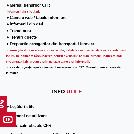
►Mersul trenurilor CFR
Informatii din circulaţie
►Camere web / tabele informare
►Informaţii din gări
►Trenul meu
►Trenuri directe
►Drepturile pasagerilor din transportul feroviar
Informaţiile din circulaţie sunt variabile, valabile doar pentru data şi ora solicitării
lor.
Nu ne asumăm răspunderea pentru eventuale pagube directe, indirecte sau
circumstanțiale produse prin utilizarea acestor informații.
În caz de urgenţe, apelaţi numărul european unic 112. Gratuit în orice reţea de
telefonie.
INFO
UTILE
►Legături utile
►Termeni de utilizare
►Publicații oficiale CFR