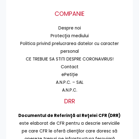
COMPANIE
Despre noi
Protecţia mediului
Politica privind prelucrarea datelor cu caracter
personal
CE TREBUIE SA STITI DESPRE CORONAVIRUS!
Contact
ePetiție
A.N.P.C. – SAL
A.N.P.C.
DRR
Documentul de Referinţă al Reţelei CFR (DRR)
este elaborat de CFR pentru a descrie serviciile
pe care CFR le oferă clienţilor care doresc să
opereze trenuri pe infrastructura feroviară