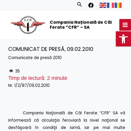
Skip
Search
to
MA
content
Compania Națională de Căi
M
Ferate ”CFR” – SA
Op
COMUNICAT DE PRESĂ‚ 09.02.2010
Comunicate de presă 2010
35
Timp de lectură:
2
minute
Nr. 1/2/87/09.02.2010
Compania Naţională de Căi Ferate “CFR” SA vă
informează că circulaţia feroviară la nivel naţional se
desfăşoară în condiţii de iarnă, iar pe mai multe