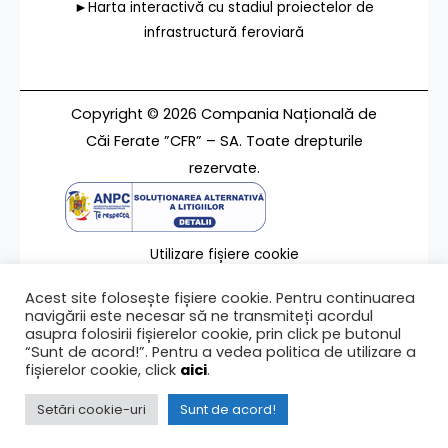
►Harta interactivă cu stadiul proiectelor de
infrastructură feroviară
Copyright © 2026 Compania Națională de
Căi Ferate ”CFR” – SA. Toate drepturile
rezervate.
Utilizare fișiere cookie
Termeni de utilizare
Acest site folosește fișiere cookie. Pentru continuarea
Contact
navigării este necesar să ne transmiteți acordul
asupra folosirii fișierelor cookie, prin click pe butonul
“Sunt de acord!”. Pentru a vedea politica de utilizare a
fișierelor cookie, click
aici
.
Ultima modificare a paginii 09/02/2010
Setări cookie-uri
Sunt de acord!