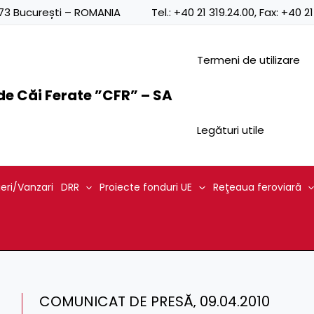
0873 București – ROMANIA
Tel.:
+40 21 319.24.00
, Fax:
+40 21
Termeni de utilizare
e Căi Ferate ”CFR” – SA
Legături utile
ieri/Vanzari
DRR
Proiecte fonduri UE
Reţeaua feroviară
COMUNICAT DE PRESĂ‚ 09.04.2010