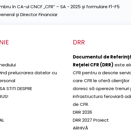
ru în CA-ul CNCF „CFR” – SA - 2025 și formulare F1-F5
neral și Director Financiar
NIE
DRR
Documentul de Referinţă
mediului
Reţelei CFR (DRR)
este el
ivind prelucrarea datelor cu
CFR pentru a descrie servic
ersonal
care CFR le oferă clienţilor
SA STITI DESPRE
doresc să opereze trenuri
RUS!
infrastructura feroviară a
de CFR.
DRR 2026
SAL
DRR 2027 Proiect
ARHIVĂ