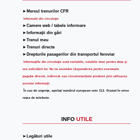
►Mersul trenurilor CFR
Informatii din circulaţie
►Camere web / tabele informare
►Informaţii din gări
►Trenul meu
►Trenuri directe
►Drepturile pasagerilor din transportul feroviar
Informaţiile din circulaţie sunt variabile, valabile doar pentru data şi
ora solicitării lor.
Nu ne asumăm răspunderea pentru eventuale
pagube directe, indirecte sau circumstanțiale produse prin utilizarea
acestor informații.
În caz de urgenţe, apelaţi numărul european unic 112. Gratuit în orice
reţea de telefonie.
INFO
UTILE
►Legături utile