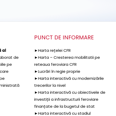
PUNCT DE INFORMARE
 al
►Harta rețelei CFR
aborat de
►Harta – Cresterea mobilitatii pe
iile pe
reteaua feroviara CFR
 care
►Lucrări în regie proprie
 pe
►Harta interactivă cu modernizările
dministrată
trecerilor la nivel
►Harta interactivă cu obiectivele de
investiții a infrastructurii feroviare
finanțate de la bugetul de stat
►Harta interactivă cu stadiul