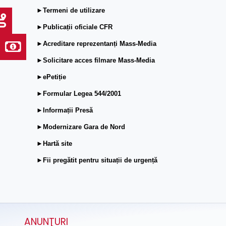
►Termeni de utilizare
►Publicații oficiale CFR
►Acreditare reprezentanți Mass-Media
►Solicitare acces filmare Mass-Media
►ePetiție
►Formular Legea 544/2001
►Informații Presă
►Modernizare Gara de Nord
►Hartă site
►Fii pregătit pentru situații de urgență
ANUNŢURI