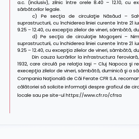
a.c. (inclusiv), zilnic între orele 8.40 – 12.10, cu
sărbătorilor legale.
c) Pe secţia de circulaţie Năsăud – Sal
suprastructurii, cu închiderea liniei curente între 21 iunie
9.25 – 12.40, cu excepţia zilelor de vineri, sâmbătă, du
d) Pe secţia de circulaţie Mogoşeni – Nim
suprastructurii, cu închiderea liniei curente între 21 iunie
9.25 – 12.40, cu excepţia zilelor de vineri, sâmbătă, du
Din cauza lucrărilor la infrastructura feroviară,
1932, care circulă pe relaţia Iaşi – Cluj Napoca şi re
execepţia zilelor de vineri, sâmbătă, duminică şi a săr
Compania Naţională de Căi Ferate CFR S.A. recomand
călătoriei să solicite informaţii despre graficul de circ
locale sau pe site-ul
https://www.cfr.ro/cfrsa