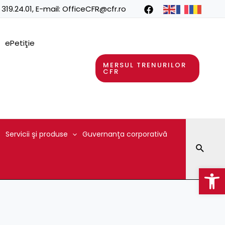
 319.24.01
, E-mail:
OfficeCFR@cfr.ro
ePetiţie
MERSUL TRENURILOR
CFR
Servicii şi produse
Guvernanţa corporativă
Searc
Op