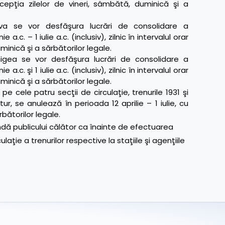
 excepţia zilelor de vineri, sâmbătă, duminică şi a
va se vor desfăşura lucrări de consolidare a
 a.c. – 1 iulie a.c. (inclusiv), zilnic în intervalul orar
minică şi a sărbătorilor legale.
igea se vor desfăşura lucrări de consolidare a
 a.c. şi 1 iulie a.c. (inclusiv), zilnic în intervalul orar
minică şi a sărbătorilor legale.
 pe cele patru secţii de circulaţie, trenurile 1931 şi
tur, se anulează în perioada 12 aprilie – 1 iulie, cu
bătorilor legale.
ă publicului călător ca înainte de efectuarea
ulaţie a trenurilor respective la staţiile şi agenţiile