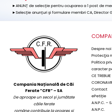
►ANUNȚ de selecție pentru ocuparea a 1 post de memb
►Selecție anunțuri și formulare membri CA, Director Ge
COMPA
Despre noi
Protecţia 
Politica pr
caracter p
CE TREBUIE 
CORONAVI
Compania Națională de Căi
Contact
Ferate ”CFR” – SA
ePetiție
De aproape un secol și jumătate
A.N.P.C. – 
căile ferate
A.N.P.C.
române contribuie la progres și