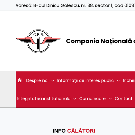
Skip
Adresă:
B-dul Dinicu Golescu, nr. 38, sector 1, cod 01
to
content
Compania Națională d
Despre noi
Informaţii de interes public
Inchir
Integritatea instituțională
Comunicare
Contact
INFO
CĂLĂTORI