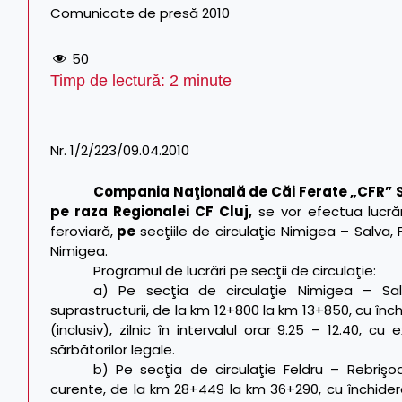
Comunicate de presă 2010
50
Timp de lectură:
2
minute
Nr. 1/2/223/09.04.2010
Compania Naţională de Căi Ferate „CFR” SA 
pe raza Regionalei CF Cluj,
se vor efectua lucrări
feroviară,
pe
secţiile de circulaţie Nimigea – Salva
Nimigea.
Programul de lucrări pe secţii de circulaţie:
a) Pe secţia de circulaţie Nimigea – Sal
suprastructurii, de la km 12+800 la km 13+850, cu închi
(inclusiv), zilnic în intervalul orar 9.25 – 12.40, c
sărbătorilor legale.
b) Pe secţia de circulaţie Feldru – Rebrişoa
curente, de la km 28+449 la km 36+290, cu închiderea 