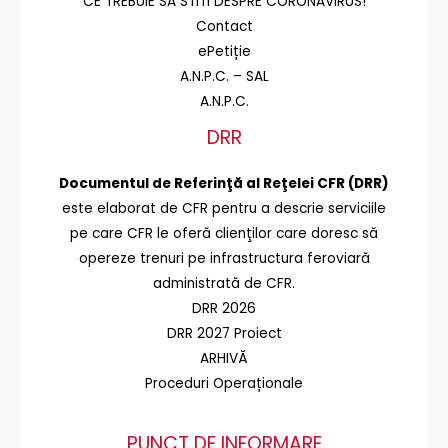
CE TREBUIE SA STITI DESPRE CORONAVIRUS!
Contact
ePetiție
A.N.P.C. – SAL
A.N.P.C.
DRR
Documentul de Referinţă al Reţelei CFR (DRR)
este elaborat de CFR pentru a descrie serviciile
pe care CFR le oferă clienţilor care doresc să
opereze trenuri pe infrastructura feroviară
administrată de CFR.
DRR 2026
DRR 2027 Proiect
ARHIVĂ
Proceduri Operaționale
PUNCT DE INFORMARE