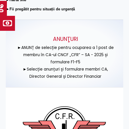
►Fii pregătit pentru situații de urgență
ANUNŢURI
►ANUNȚ de selecție pentru ocuparea a 1 post de
membru în CA-ul CNCF „CFR” – SA - 2025 și
formulare F1-F5
►Selecție anunțuri și formulare membri CA,
Director General și Director Financiar