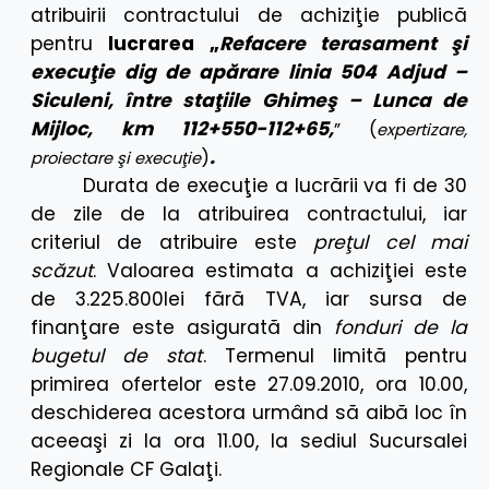
atribuirii contractului de achiziţie publică
pentru
lucrarea „
Refacere terasament şi
execuţie dig de apărare linia 504 Adjud –
Siculeni, între staţiile Ghimeş – Lunca de
Mijloc, km 112+550-112+65,
” (
expertizare,
.
)
proiectare şi execuţie
Durata de execuţie a lucrării va fi de 30
de zile de la atribuirea contractului, iar
criteriul de atribuire este
preţul cel mai
scăzut
. Valoarea estimata a achiziţiei este
de
3.225.800
lei fără TVA, iar sursa de
finanţare este asigurată din
fonduri de la
bugetul de stat
. Termenul limită pentru
primirea ofertelor este 27.09.2010, ora 10.00,
deschiderea acestora urmând să aibă loc în
aceeaşi zi la ora 11.00, la sediul Sucursalei
Regionale CF Galaţi.