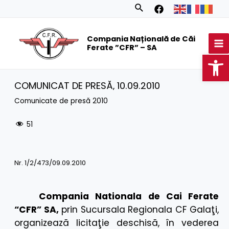
Skip
Search
to
MA
content
Compania Națională de Căi
M
Ferate ”CFR” – SA
Op
COMUNICAT DE PRESĂ‚ 10.09.2010
Comunicate de presă 2010
51
Nr. 1/2/473/09.09.2010
Compania Nationala de Cai Ferate
“CFR” SA,
prin Sucursala Regionala CF Galaţi,
organizează licitaţie deschisă, în vederea