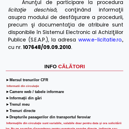
Anunţul de participare la procedura
licitaţie deschisă
, conţinând informaţii
asupra modului de desfăşurare a procedurii,
precum şi documentaţia de atribuire sunt
disponibile în Sistemul Electronic al Achiziţiilor
Publice (S.E.A.P.), la adresa
www.e-licitatie.ro
.,
cu nr.
107648/09.09.2010
.
INFO
CĂLĂTORI
►Mersul trenurilor CFR
Informatii din circulaţie
►Camere web / tabele informare
►Informaţii din gări
►Trenul meu
►Trenuri directe
►Drepturile pasagerilor din transportul feroviar
Informaţiile din circulaţie sunt variabile, valabile doar pentru data şi ora solicitării
lor.
Nu ne asumăm răspunderea pentru eventuale pagube directe, indirecte sau