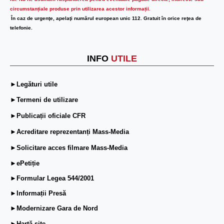
circumstanțiale produse prin utilizarea acestor informații.
În caz de urgenţe, apelaţi numărul european unic 112. Gratuit în orice reţea de
telefonie.
INFO
UTILE
►Legături utile
►Termeni de utilizare
►Publicații oficiale CFR
►Acreditare reprezentanți Mass-Media
►Solicitare acces filmare Mass-Media
►ePetiție
►Formular Legea 544/2001
►Informații Presă
►Modernizare Gara de Nord
►Hartă site