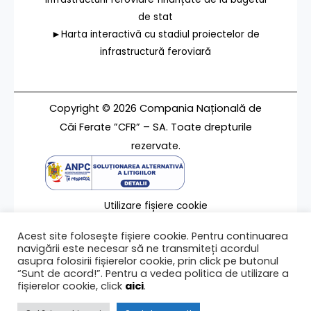
de stat
►Harta interactivă cu stadiul proiectelor de
infrastructură feroviară
Copyright © 2026 Compania Națională de
Căi Ferate ”CFR” – SA. Toate drepturile
rezervate.
Utilizare fișiere cookie
Termeni de utilizare
Acest site folosește fișiere cookie. Pentru continuarea
Contact
navigării este necesar să ne transmiteți acordul
asupra folosirii fișierelor cookie, prin click pe butonul
“Sunt de acord!”. Pentru a vedea politica de utilizare a
fișierelor cookie, click
aici
.
Ultima modificare a paginii 10/12/2010