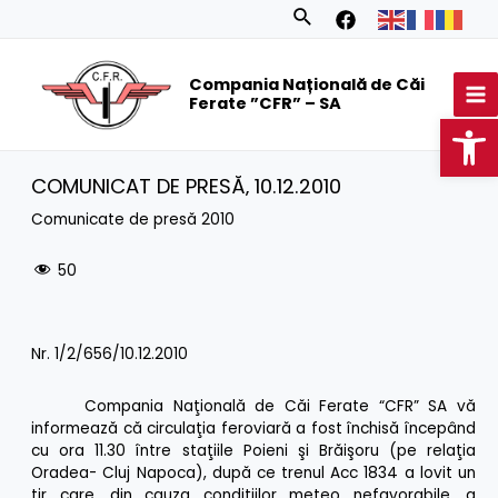
Skip
Search
to
MA
content
Compania Națională de Căi
M
Ferate ”CFR” – SA
Op
COMUNICAT DE PRESĂ‚ 10.12.2010
Comunicate de presă 2010
50
Nr. 1/2/656/10.12.2010
Compania Naţională de Căi Ferate “CFR” SA vă
informează că circulaţia feroviară a fost închisă începând
cu ora 11.30 între staţiile Poieni şi Brăişoru (pe relaţia
Oradea- Cluj Napoca), după ce trenul Acc 1834 a lovit un
tir care, din cauza condiţiilor meteo nefavorabile, a