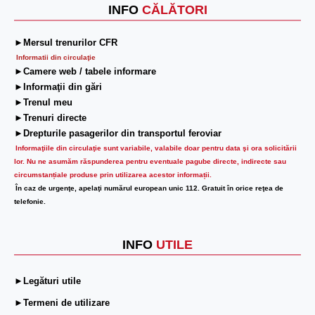
INFO
CĂLĂTORI
►Mersul trenurilor CFR
Informatii din circulaţie
►Camere web / tabele informare
►Informaţii din gări
►Trenul meu
►Trenuri directe
►Drepturile pasagerilor din transportul feroviar
Informaţiile din circulaţie sunt variabile, valabile doar pentru data şi ora solicitării
lor.
Nu ne asumăm răspunderea pentru eventuale pagube directe, indirecte sau
circumstanțiale produse prin utilizarea acestor informații.
În caz de urgenţe, apelaţi numărul european unic 112. Gratuit în orice reţea de
telefonie.
INFO
UTILE
►Legături utile
►Termeni de utilizare