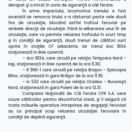
derapat şi a intrat în zona de siguranţă a căii ferate.
În urma impactului, locomotiva trenului a fost
avariată iar remorca tirului s-a răsturnat peste cele două
fire de circulaţie, blocând astfel traficul feroviar pe
ambele direcţii de circulaţie. Până la eliberarea unui fir de
circulaţie, care va permite reluarea traficului în scurt timp
şi în condiţii de siguranţă, două trenuri de călători sunt
oprite în staţiile CF adiacente, iar trenul Acc 1834
staţionează în linie curentă:
– Acc 1834, care circulă pe relaţia Timişoara Nord –
Iaşi, staţionează în linie curentă de la ora 11.30;
– R 366-1 care circulă pe relaţia Braşov – Episcopia
Bihor, staţionează în gara Brăişor de la ora 11.35;
– Ic 532 care circulă pe relaţia Oradea – Bucureşti
Nord, staţionează în gara Poieni de la ora 12.31.
Compania Naţională de Căi Ferate CFR S.A. cere
scuze călătorilor pentru disconfortul creat, şi îi asigură că
toate măsurile operative întreprinse de angajaţii feroviari
au ca principal scop reluarea circulaţiei feroviare în
condiţii de deplină siguranţă.