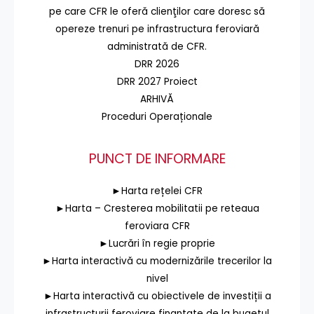
pe care CFR le oferă clienţilor care doresc să
opereze trenuri pe infrastructura feroviară
administrată de CFR.
DRR 2026
DRR 2027 Proiect
ARHIVĂ
Proceduri Operaționale
PUNCT DE INFORMARE
►Harta rețelei CFR
►Harta – Cresterea mobilitatii pe reteaua
feroviara CFR
►Lucrări în regie proprie
►Harta interactivă cu modernizările trecerilor la
nivel
►Harta interactivă cu obiectivele de investiții a
infrastructurii feroviare finanțate de la bugetul