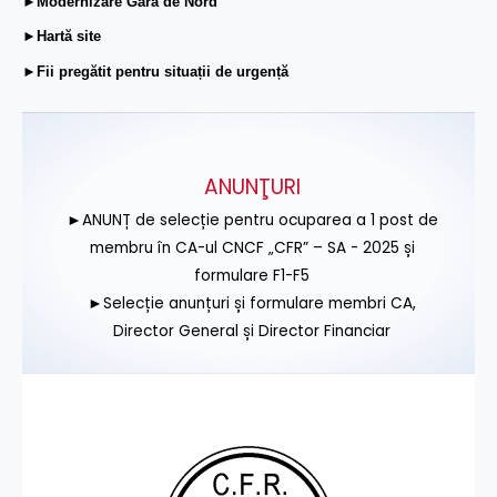
►Modernizare Gara de Nord
►Hartă site
►Fii pregătit pentru situații de urgență
ANUNŢURI
►ANUNȚ de selecție pentru ocuparea a 1 post de
membru în CA-ul CNCF „CFR” – SA - 2025 și
formulare F1-F5
►Selecție anunțuri și formulare membri CA,
Director General și Director Financiar