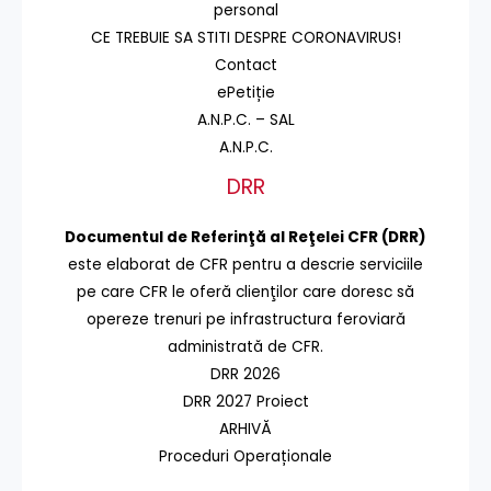
personal
CE TREBUIE SA STITI DESPRE CORONAVIRUS!
Contact
ePetiție
A.N.P.C. – SAL
A.N.P.C.
DRR
Documentul de Referinţă al Reţelei CFR (DRR)
este elaborat de CFR pentru a descrie serviciile
pe care CFR le oferă clienţilor care doresc să
opereze trenuri pe infrastructura feroviară
administrată de CFR.
DRR 2026
DRR 2027 Proiect
ARHIVĂ
Proceduri Operaționale