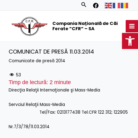
Skip
Search
to
MA
content
Compania Națională de Căi
M
Ferate ”CFR” – SA
Op
COMUNICAT DE PRESĂ 11.03.2014
Comunicate de presă 2014
53
Timp de lectură:
2
minute
Direcţia Relaţii Internaţionale şi Mass-Media
Servciul Relaţii Mass-Media
Tel/Fax: 0213177438 Tel.CFR 122 312; 122905
Nr.7/3/78/11.03.2014