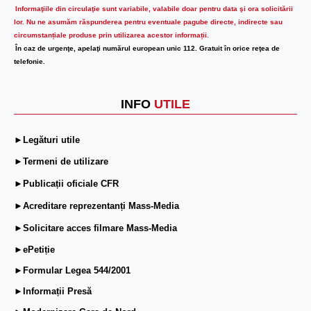
Informaţiile din circulaţie sunt variabile, valabile doar pentru data şi ora solicitării
lor.
Nu ne asumăm răspunderea pentru eventuale pagube directe, indirecte sau
circumstanțiale produse prin utilizarea acestor informații.
În caz de urgenţe, apelaţi numărul european unic 112. Gratuit în orice reţea de
telefonie.
INFO
UTILE
►Legături utile
►Termeni de utilizare
►Publicații oficiale CFR
►Acreditare reprezentanți Mass-Media
►Solicitare acces filmare Mass-Media
►ePetiție
►Formular Legea 544/2001
►Informații Presă