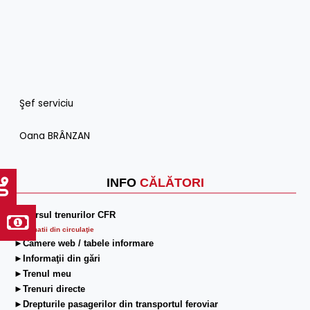
Şef serviciu
Oana BRÂNZAN
INFO
CĂLĂTORI
►Mersul trenurilor CFR
Informatii din circulaţie
►Camere web / tabele informare
►Informaţii din gări
►Trenul meu
►Trenuri directe
►Drepturile pasagerilor din transportul feroviar