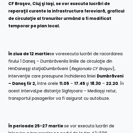
CF Br
aşov, Cluj
şi
Iaşi
,
se vor executa lucrări de
reparaţii curente la infrastructura feroviară,
graficul
de circulaţie al trenurilor
urmând a fi modificat
temporar pe plan local.
În ziua de 12 martie
se vorexecuta lucrări de racordarea
firului 1 Daneş – Dumbrăvenila liniile de circulaţie din
HmDaneşşi staţiaDumbrăveni (
Regionala CF Braşov
),
intervenţie care presupune închiderea liniei
Dumbrăveni
– Daneş fir 2,
între orele
11.05
–
17.45
şi
18.30
–
22.20
. În
acest interval,pe distanţa Sighișoara – Mediașși retur,
transportul pasagerilor va fi asigurat cu autobuze.
În perioada 25-27 martie
se vor executa lucrări de