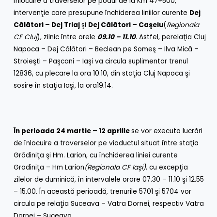
înlocuire a traverselor pe podul de la Km 47+500,
intervenţie care presupune închiderea liniilor curente
Dej
Călători – Dej Triaj
şi
Dej Călători – Caşeiu
(
Regionala
CF Cluj
), zilnic între orele
09.10 – 11.10
. Astfel, perelaţia Cluj
Napoca – Dej Călători – Beclean pe Someş – Ilva Mică –
Stroieşti – Paşcani – Iaşi va circula suplimentar trenul
12836, cu plecare la ora 10.10, din staţia Cluj Napoca şi
sosire în staţia Iaşi, la ora19.14.
În perioada 24 martie – 12 aprilie
se vor executa lucrări
de înlocuire a traverselor pe viaductul situat între staţia
Grădiniţa şi Hm. Larion, cu închiderea liniei curente
Gradiniţa – Hm Larion
(Regionala CF Iaşi)
, cu excepţia
zilelor de duminică, în intervalele orare 07.30 – 11.10 şi 12.55
– 15.00. În această perioadă, trenurile 5701 şi 5704 vor
circula pe relaţia Suceava – Vatra Dornei, respectiv Vatra
Dornei – Suceava.