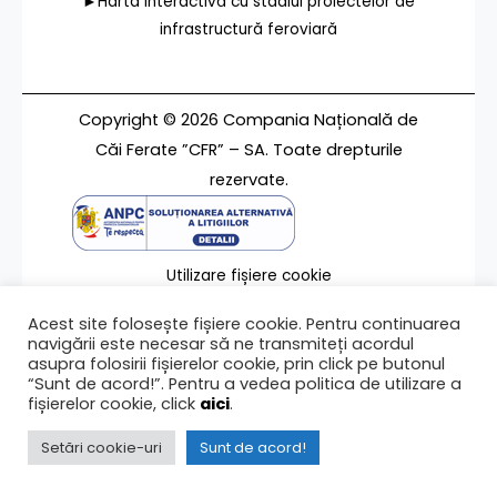
►Harta interactivă cu stadiul proiectelor de
infrastructură feroviară
Copyright © 2026 Compania Națională de
Căi Ferate ”CFR” – SA. Toate drepturile
rezervate.
Utilizare fișiere cookie
Termeni de utilizare
Acest site folosește fișiere cookie. Pentru continuarea
Contact
navigării este necesar să ne transmiteți acordul
asupra folosirii fișierelor cookie, prin click pe butonul
“Sunt de acord!”. Pentru a vedea politica de utilizare a
fișierelor cookie, click
aici
.
Ultima modificare a paginii 13/06/2014
Setări cookie-uri
Sunt de acord!