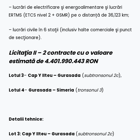
– lucrări de electrificare şi energoalimentare şi lucrări
ERTMS (ETCS nivel 2 + GSMR) pe o distanță de 36,123 km;
– lucrări civile în 6 staţii (inclusiv halte comerciale şi punct
de secţionare).
Licitaţia II – 2 contracte cu o valoare
estimată de 4.401.990.443 RON
Lotul 3
–
Cap Y
Ilteu – Gurasada
(
subtronsonul 2c
),
Lotul 4
–
Gurasada – Simeria
(
tronsonul 3
)
Detalii tehnice:
Lot 3: Cap Y Ilteu – Gurasada
(
subtronsonul 2c
)