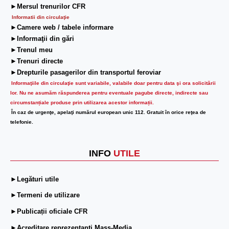
►Mersul trenurilor CFR
Informatii din circulaţie
►Camere web / tabele informare
►Informaţii din gări
►Trenul meu
►Trenuri directe
►Drepturile pasagerilor din transportul feroviar
Informaţiile din circulaţie sunt variabile, valabile doar pentru data şi ora solicitării
lor.
Nu ne asumăm răspunderea pentru eventuale pagube directe, indirecte sau
circumstanțiale produse prin utilizarea acestor informații.
În caz de urgenţe, apelaţi numărul european unic 112. Gratuit în orice reţea de
telefonie.
INFO
UTILE
►Legături utile
►Termeni de utilizare
►Publicații oficiale CFR
►Acreditare reprezentanți Mass-Media