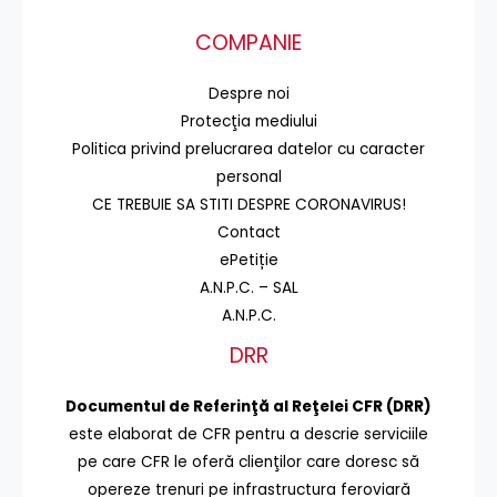
COMPANIE
Despre noi
Protecţia mediului
Politica privind prelucrarea datelor cu caracter
personal
CE TREBUIE SA STITI DESPRE CORONAVIRUS!
Contact
ePetiție
A.N.P.C. – SAL
A.N.P.C.
DRR
Documentul de Referinţă al Reţelei CFR (DRR)
este elaborat de CFR pentru a descrie serviciile
pe care CFR le oferă clienţilor care doresc să
opereze trenuri pe infrastructura feroviară