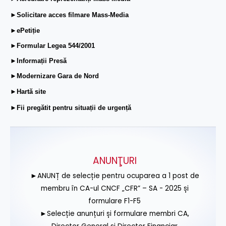
►Solicitare acces filmare Mass-Media
►ePetiție
►Formular Legea 544/2001
►Informații Presă
►Modernizare Gara de Nord
►Hartă site
►Fii pregătit pentru situații de urgență
ANUNŢURI
►ANUNȚ de selecție pentru ocuparea a 1 post de
membru în CA-ul CNCF „CFR” – SA - 2025 și
formulare F1-F5
►Selecție anunțuri și formulare membri CA,