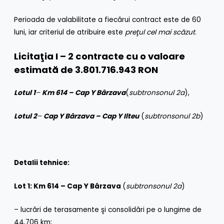
Perioada de valabilitate a fiecărui contract este de 60
luni, iar criteriul de atribuire este
preţul cel mai scăzut
.
Licitaţia I – 2 contracte cu o valoare
estimată de 3.801.716.943 RON
Lotul 1
–
Km 614 – Cap Y Bârzava
(
subtronsonul 2a
),
Lotul 2
–
Cap Y Bârzava – Cap Y Ilteu
(
subtronsonul 2b
)
Detalii tehnice:
Lot 1: Km 614 – Cap Y Bârzava
(
subtronsonul 2a
)
– lucrări de terasamente şi consolidări pe o lungime de
44,706 km;