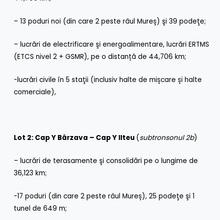
– 13 poduri noi (din care 2 peste râul Mureș) şi 39 podeţe;
– lucrări de electrificare şi energoalimentare, lucrări ERTMS
(ETCS nivel 2 + GSMR), pe o distanță de 44,706 km;
-lucrări civile în 5 staţii (inclusiv halte de mișcare și halte
comerciale),
Lot 2: Cap Y Bârzava – Cap Y Ilteu
(
subtronsonul 2b
)
– lucrări de terasamente şi consolidări pe o lungime de
36,123 km;
-17 poduri (din care 2 peste râul Mureș), 25 podeţe şi 1
tunel de 649 m;