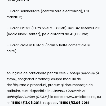
de 40,883 km;
– lucrări semnalizare (centralizare electronică), 170
macazuri;
– lucrări ERTMS (ETCS nivel 2 + GSMR), inclusiv sistemul RBS
(Radio Block Center), pe o distanță de 40,883 km;
– lucrări civile în 8 staţii (inclusiv halte comerciale și
halte).
Anunţurile de participare pentru cele 2
licitaţii deschise (4
loturi)
, conţinând informaţii asupra modului de
desfăşurare a procedurii, precum şi documentaţia de
atribuire, sunt disponibile în
Sistemul Electronic al
Achiziţiilor Publice (S.E.A.P.)
, la adresa
www.e-licitatie.ro
., cu
nr.
151504/13.06.2014
, respectiv
151505/13.06.2014.