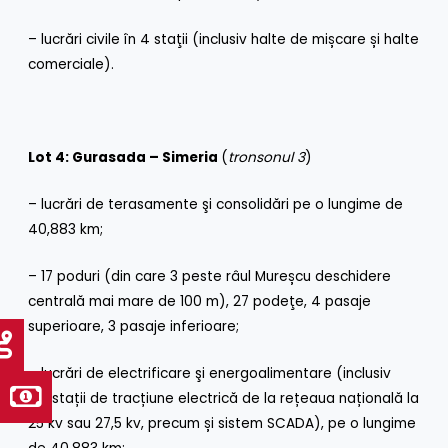
– lucrări civile în 4 staţii (inclusiv halte de mișcare și halte
comerciale).
Lot 4: Gurasada – Simeria
(
tronsonul 3
)
– lucrări de terasamente şi consolidări pe o lungime de
40,883 km;
– 17 poduri (din care 3 peste râul Mureșcu deschidere
centrală mai mare de 100 m), 27 podeţe, 4 pasaje
superioare, 3 pasaje inferioare;
– lucrări de electrificare şi energoalimentare (inclusiv
substații de tracțiune electrică de la rețeaua națională la
25 kv sau 27,5 kv, precum și sistem SCADA), pe o lungime