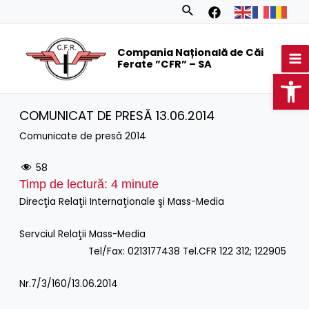
Skip
Search
to
MA
content
Compania Națională de Căi
M
Ferate ”CFR” – SA
Op
COMUNICAT DE PRESĂ 13.06.2014
Comunicate de presă 2014
58
Timp de lectură:
4
minute
Direcţia Relaţii Internaţionale şi Mass-Media
Servciul Relaţii Mass-Media
Tel/Fax: 0213177438 Tel.CFR 122 312; 122905
Nr.7/3/160/13.06.2014