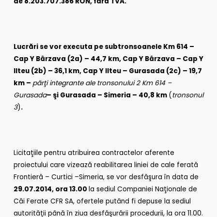
de 8.203.707.386 RON, fără TVA.
Lucrări se vor executa pe subtronsoanele Km 614 –
Cap Y Bârzava (2a) – 44,7 km, Cap Y Bârzava – Cap Y
Ilteu (2b) – 36,1 km, Cap Y Ilteu – Gurasada (2c) – 19,7
km –
părţi integrante ale tronsonului 2 Km 614 –
Gurasada
– şi Gurasada – Simeria – 40,8 km
(
tronsonul
3
)
.
Licitaţiile pentru atribuirea contractelor aferente
proiectului care vizează reabilitarea liniei de cale ferată
Frontieră – Curtici –Simeria, se vor desfăşura în data de
29.07.2014, ora 13.00
la sediul Companiei Naţionale de
Căi Ferate CFR SA, ofertele putând fi depuse la sediul
autorităţii până în ziua desfăşurării procedurii, la ora 11.00.