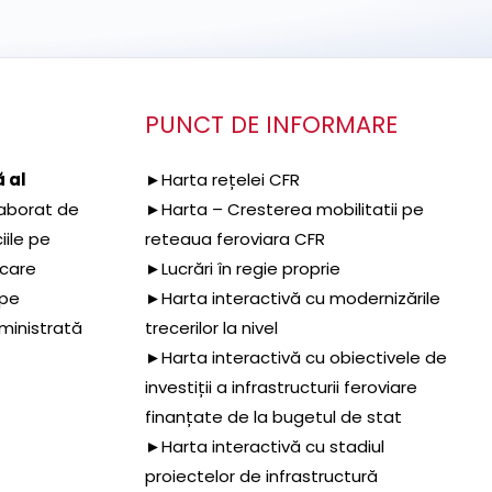
PUNCT DE INFORMARE
 al
►Harta rețelei CFR
aborat de
►Harta – Cresterea mobilitatii pe
iile pe
reteaua feroviara CFR
 care
►Lucrări în regie proprie
 pe
►Harta interactivă cu modernizările
dministrată
trecerilor la nivel
►Harta interactivă cu obiectivele de
investiții a infrastructurii feroviare
finanțate de la bugetul de stat
►Harta interactivă cu stadiul
proiectelor de infrastructură