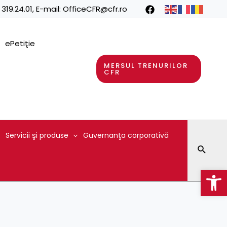
 319.24.01
, E-mail:
OfficeCFR@cfr.ro
ePetiţie
MERSUL TRENURILOR
CFR
Servicii şi produse
Guvernanţa corporativă
Searc
Op