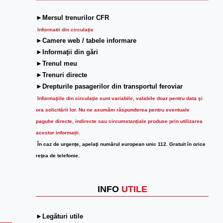
►Mersul trenurilor CFR
Informatii din circulaţie
►Camere web / tabele informare
►Informaţii din gări
►Trenul meu
►Trenuri directe
►Drepturile pasagerilor din transportul feroviar
Informaţiile din circulaţie sunt variabile, valabile doar pentru data şi
ora solicitării lor.
Nu ne asumăm răspunderea pentru eventuale
pagube directe, indirecte sau circumstanțiale produse prin utilizarea
acestor informații.
În caz de urgenţe, apelaţi numărul european unic 112. Gratuit în orice
reţea de telefonie.
INFO
UTILE
►Legături utile