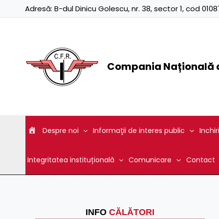
Skip
Adresă:
B-dul Dinicu Golescu, nr. 38, sector 1, cod 01
to
content
Compania Națională d
Despre noi
Informaţii de interes public
Inchir
Integritatea instituțională
Comunicare
Contact
INFO
CĂLĂTORI