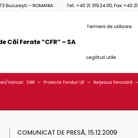
0873 București – ROMANIA
Tel.:
+40 21 319.24.00
, Fax:
+40 21
Termeni de utilizare
e Căi Ferate ”CFR” – SA
Legături utile
ieri/Vanzari
DRR
Proiecte fonduri UE
Reţeaua feroviară
COMUNICAT DE PRESĂ‚ 15.12.2009