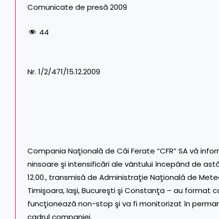
Comunicate de presă 2009
44
Nr. 1/2/471/15.12.2009
Compania Naţională de Căi Ferate “CFR” SA vă infor
ninsoare şi intensificări ale vântului începând de ast
12.00., transmisă de Administraţie Naţională de Meteo
Timişoara, Iaşi, Bucureşti şi Constanţa – au format
funcţionează non-stop şi va fi monitorizat în perm
cadrul companiei.