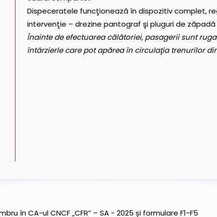
Dispeceratele funcţionează în dispozitiv complet, reg
intervenţie – drezine pantograf şi pluguri de zăpadă
Înainte de efectuarea călătoriei, pasagerii sunt rugaţi
întârzierle care pot apărea în circulaţia trenurilor d
ru în CA-ul CNCF „CFR” – SA - 2025 și formulare F1-F5