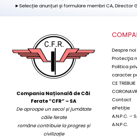
►Selecție anunțuri și formulare membri CA, Director Ge
COMPA
Despre noi
Protecţia 
Politica pr
caracter p
CE TREBUIE 
CORONAVI
Compania Națională de Căi
Contact
Ferate ”CFR” – SA
ePetiție
De aproape un secol și jumătate
A.N.P.C. – 
căile ferate
A.N.P.C.
române contribuie la progres și
civilizație