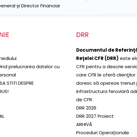
neral și Director Financiar
NIE
DRR
Documentul de Referinţă
mediului
Reţelei CFR (DRR)
este el
ivind prelucrarea datelor cu
CFR pentru a descrie servic
ersonal
care CFR le oferă clienţilor
SA STITI DESPRE
doresc să opereze trenuri
RUS!
infrastructura feroviară a
de CFR.
DRR 2026
SAL
DRR 2027 Proiect
ARHIVĂ
Proceduri Operaționale