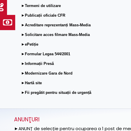
►Termeni de utilizare
►Publicații oficiale CFR
►Acreditare reprezentanți Mass-Media
►Solicitare acces filmare Mass-Media
►ePetiție
►Formular Legea 544/2001
►Informații Presă
►Modernizare Gara de Nord
►Hartă site
►Fii pregătit pentru situații de urgență
ANUNŢURI
►ANUNȚ de selecție pentru ocuparea a 1 post de memb