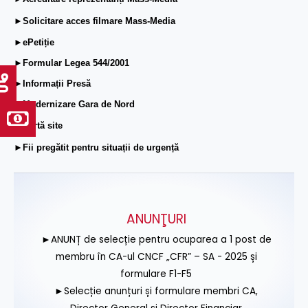
►Solicitare acces filmare Mass-Media
►ePetiție
►Formular Legea 544/2001
►Informații Presă
►Modernizare Gara de Nord
►Hartă site
►Fii pregătit pentru situații de urgență
ANUNŢURI
►ANUNȚ de selecție pentru ocuparea a 1 post de
membru în CA-ul CNCF „CFR” – SA - 2025 și
formulare F1-F5
►Selecție anunțuri și formulare membri CA,