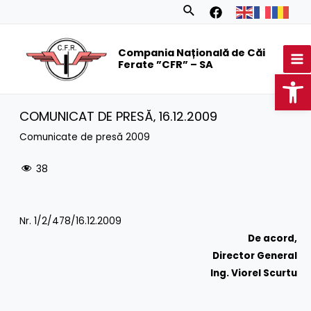
Skip
Search
to
MA
content
Compania Națională de Căi
M
Ferate ”CFR” – SA
Op
COMUNICAT DE PRESĂ‚ 16.12.2009
Comunicate de presă 2009
38
Nr. 1/2/478/16.12.2009
De acord,
Director General
Ing. Viorel Scurtu