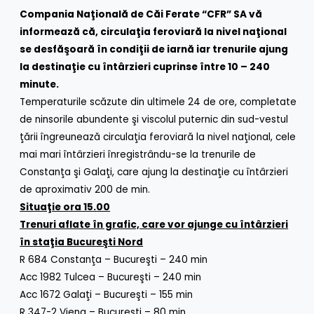
Compania Naţională de Căi Ferate “CFR” SA vă
informează că, circulaţia feroviară la nivel naţional
se desfăşoară în condiţii de iarnă iar trenurile ajung
la destinaţie cu întârzieri cuprinse între 10 – 240
minute.
Temperaturile scăzute din ultimele 24 de ore, completate
de ninsorile abundente şi viscolul puternic din sud-vestul
ţării îngreunează circulaţia feroviară la nivel naţional, cele
mai mari întârzieri înregistrându-se la trenurile de
Constanţa şi Galaţi, care ajung la destinaţie cu întârzieri
de aproximativ 200 de min.
Situaţie ora 15.00
Trenuri aflate în grafic, care vor ajunge cu întârzieri
în staţia Bucureşti Nord
R 684 Constanţa – Bucureşti – 240 min
Acc 1982 Tulcea – Bucureşti – 240 min
Acc 1672 Galaţi – Bucureşti – 155 min
R 347-2 Viena – Bucureşti – 80 min