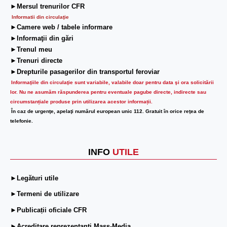
►Mersul trenurilor CFR
Informatii din circulaţie
►Camere web / tabele informare
►Informaţii din gări
►Trenul meu
►Trenuri directe
►Drepturile pasagerilor din transportul feroviar
Informaţiile din circulaţie sunt variabile, valabile doar pentru data şi ora solicitării
lor.
Nu ne asumăm răspunderea pentru eventuale pagube directe, indirecte sau
circumstanțiale produse prin utilizarea acestor informații.
În caz de urgenţe, apelaţi numărul european unic 112. Gratuit în orice reţea de
telefonie.
INFO
UTILE
►Legături utile
►Termeni de utilizare
►Publicații oficiale CFR
►Acreditare reprezentanți Mass-Media