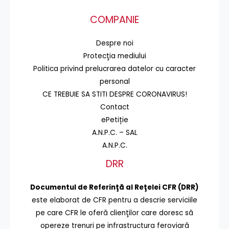
COMPANIE
Despre noi
Protecţia mediului
Politica privind prelucrarea datelor cu caracter
personal
CE TREBUIE SA STITI DESPRE CORONAVIRUS!
Contact
ePetiție
A.N.P.C. – SAL
A.N.P.C.
DRR
Documentul de Referinţă al Reţelei CFR (DRR)
este elaborat de CFR pentru a descrie serviciile
pe care CFR le oferă clienţilor care doresc să
opereze trenuri pe infrastructura feroviară