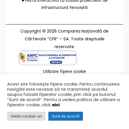
►Harta interactivă cu stadiul proiectelor de
infrastructură feroviară
Copyright © 2026 Compania Națională de
Căi Ferate ”CFR” – SA. Toate drepturile
rezervate.
Utilizare fișiere cookie
Termeni de utilizare
Acest site folosește fișiere cookie. Pentru continuarea
Contact
navigării este necesar să ne transmiteți acordul
asupra folosirii fișierelor cookie, prin click pe butonul
“Sunt de acord!”. Pentru a vedea politica de utilizare a
fișierelor cookie, click
aici
.
Ultima modificare a paginii 16/12/2009
Setări cookie-uri
Sunt de acord!