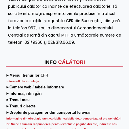
publicului călător ca înainte de efectuarea călătoriei să
solicite informaţii despre întârzierile produse în traficul
feroviar la staţiile şi agenţiile CFR din Bucureşti şi din ţară,
la telefon 9521, sau la dispeceratul Comandamentului
Central de Iarnă din cadrul MTI, la următoarele numere de
telefon: 021/9360 şi 021/318.66.09.
INFO
CĂLĂTORI
►Mersul trenurilor CFR
Informatii din circulaţie
►Camere web / tabele informare
►Informaţii din gări
►Trenul meu
►Trenuri directe
►Drepturile pasagerilor din transportul feroviar
Informaţiile din circulaţie sunt variabile, valabile doar pentru data şi ora solicitării
lor.
Nu ne asumăm răspunderea pentru eventuale pagube directe, indirecte sau