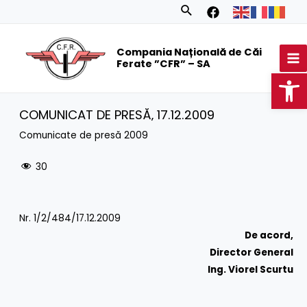
Skip
Search
to
MA
content
Compania Națională de Căi
M
Ferate ”CFR” – SA
Op
COMUNICAT DE PRESĂ‚ 17.12.2009
Comunicate de presă 2009
30
Nr. 1/2/484/17.12.2009
De acord,
Director General
Ing. Viorel Scurtu