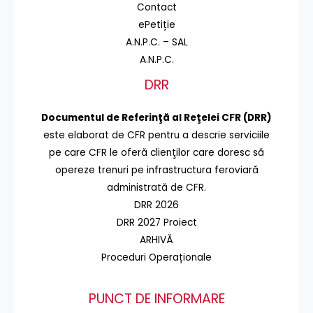
Contact
ePetiție
A.N.P.C. – SAL
A.N.P.C.
DRR
Documentul de Referinţă al Reţelei CFR (DRR)
este elaborat de CFR pentru a descrie serviciile
pe care CFR le oferă clienţilor care doresc să
opereze trenuri pe infrastructura feroviară
administrată de CFR.
DRR 2026
DRR 2027 Proiect
ARHIVĂ
Proceduri Operaționale
PUNCT DE INFORMARE