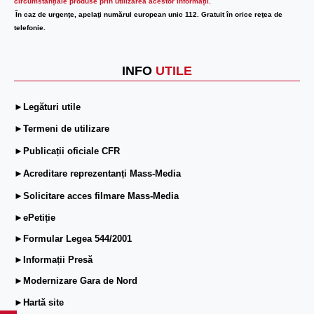
circumstanțiale produse prin utilizarea acestor informații.
În caz de urgenţe, apelaţi numărul european unic 112. Gratuit în orice reţea de
telefonie.
INFO
UTILE
►Legături utile
►Termeni de utilizare
►Publicații oficiale CFR
►Acreditare reprezentanți Mass-Media
►Solicitare acces filmare Mass-Media
►ePetiție
►Formular Legea 544/2001
►Informații Presă
►Modernizare Gara de Nord
►Hartă site