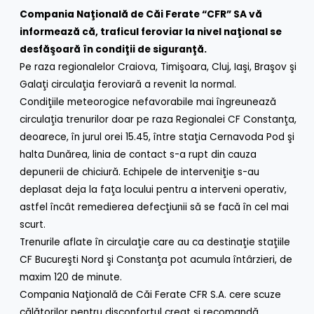
Compania Naţională de Căi Ferate “CFR” SA vă
informează că, traficul feroviar la nivel naţional se
desfăşoară în condiţii de siguranţă.
Pe raza regionalelor Craiova, Timişoara, Cluj, Iaşi, Braşov şi
Galaţi circulaţia feroviară a revenit la normal.
Condiţiile meteorogice nefavorabile mai îngreunează
circulaţia trenurilor doar pe raza Regionalei CF Constanţa,
deoarece, în jurul orei 15.45, între staţia Cernavoda Pod şi
halta Dunărea, linia de contact s-a rupt din cauza
depunerii de chiciură. Echipele de interveniţie s-au
deplasat deja la faţa locului pentru a interveni operativ,
astfel încât remedierea defecţiunii să se facă în cel mai
scurt.
Trenurile aflate în circulaţie care au ca destinaţie staţiile
CF Bucureşti Nord şi Constanţa pot acumula întârzieri, de
maxim 120 de minute.
Compania Naţională de Căi Ferate CFR S.A. cere scuze
călătorilor pentru disconfortul creat şi recomandă