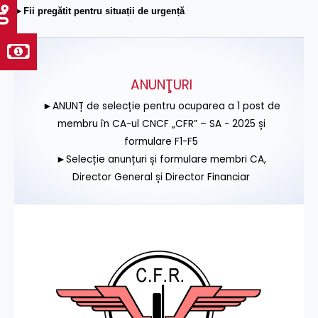
►Fii pregătit pentru situații de urgență
ANUNŢURI
►ANUNȚ de selecție pentru ocuparea a 1 post de
membru în CA-ul CNCF „CFR” – SA - 2025 și
formulare F1-F5
►Selecție anunțuri și formulare membri CA,
Director General și Director Financiar