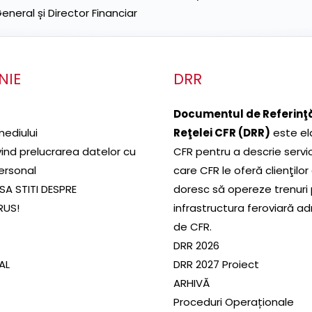
neral și Director Financiar
NIE
DRR
Documentul de Referinţă
mediului
Reţelei CFR (DRR)
este el
ivind prelucrarea datelor cu
CFR pentru a descrie servic
ersonal
care CFR le oferă clienţilor
SA STITI DESPRE
doresc să opereze trenuri
RUS!
infrastructura feroviară a
de CFR.
DRR 2026
SAL
DRR 2027 Proiect
ARHIVĂ
Proceduri Operaționale