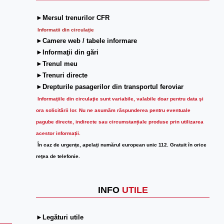
►Mersul trenurilor CFR
Informatii din circulaţie
►Camere web / tabele informare
►Informaţii din gări
►Trenul meu
►Trenuri directe
►Drepturile pasagerilor din transportul feroviar
Informaţiile din circulaţie sunt variabile, valabile doar pentru data şi
ora solicitării lor.
Nu ne asumăm răspunderea pentru eventuale
pagube directe, indirecte sau circumstanțiale produse prin utilizarea
acestor informații.
În caz de urgenţe, apelaţi numărul european unic 112. Gratuit în orice
reţea de telefonie.
INFO
UTILE
►Legături utile