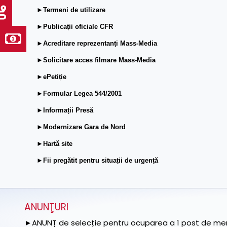
►Termeni de utilizare
►Publicații oficiale CFR
►Acreditare reprezentanți Mass-Media
►Solicitare acces filmare Mass-Media
►ePetiție
►Formular Legea 544/2001
►Informații Presă
►Modernizare Gara de Nord
►Hartă site
►Fii pregătit pentru situații de urgență
ANUNŢURI
►ANUNȚ de selecție pentru ocuparea a 1 post de memb