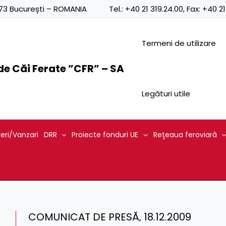
0873 București – ROMANIA
Tel.:
+40 21 319.24.00
, Fax:
+40 21
Termeni de utilizare
e Căi Ferate ”CFR” – SA
Legături utile
ieri/Vanzari
DRR
Proiecte fonduri UE
Reţeaua feroviară
COMUNICAT DE PRESĂ‚ 18.12.2009