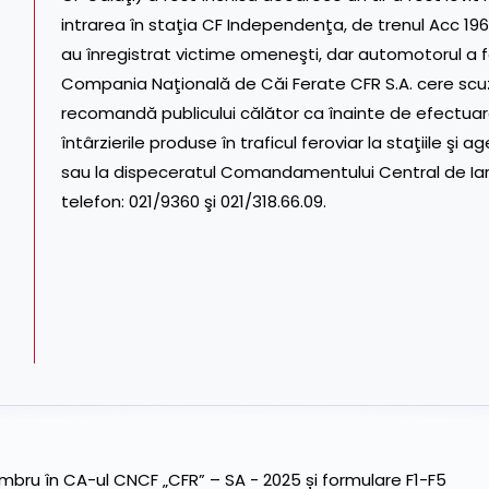
intrarea în staţia CF Independenţa, de trenul Acc 196
au înregistrat victime omeneşti, dar automotorul a f
Compania Naţională de Căi Ferate CFR S.A. cere scuze
recomandă publicului călător ca înainte de efectuare
întârzierile produse în traficul feroviar la staţiile şi a
sau la dispeceratul Comandamentului Central de Iar
telefon: 021/9360 şi 021/318.66.09.
ru în CA-ul CNCF „CFR” – SA - 2025 și formulare F1-F5