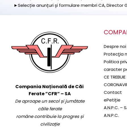
►Selecție anunțuri și formulare membri CA, Director Ge
COMPA
Despre noi
Protecţia 
Politica pr
caracter p
CE TREBUIE 
CORONAVI
Compania Națională de Căi
Contact
Ferate ”CFR” – SA
ePetiție
De aproape un secol și jumătate
A.N.P.C. – 
căile ferate
A.N.P.C.
române contribuie la progres și
civilizație