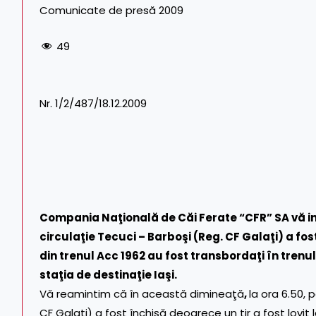
Comunicate de presă 2009
49
Nr. 1/2/487/18.12.2009
Compania Naţională de Căi Ferate “CFR” SA vă in
circulaţie Tecuci – Barboşi (Reg. CF Galaţi) a fos
din trenul Acc 1962 au fost transbordaţi în trenu
staţia de destinaţie Iaşi.
Vă reamintim că în această dimineaţă
,
la ora 6.50, 
CF Galaţi) a fost închisă deoarece un tir a fost lovit