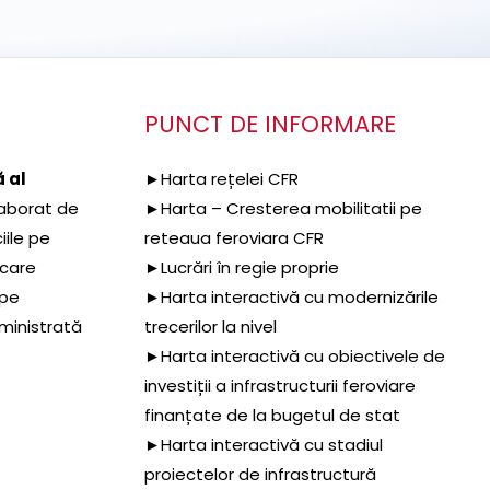
PUNCT DE INFORMARE
 al
►Harta rețelei CFR
aborat de
►Harta – Cresterea mobilitatii pe
iile pe
reteaua feroviara CFR
 care
►Lucrări în regie proprie
 pe
►Harta interactivă cu modernizările
dministrată
trecerilor la nivel
►Harta interactivă cu obiectivele de
investiții a infrastructurii feroviare
finanțate de la bugetul de stat
►Harta interactivă cu stadiul
proiectelor de infrastructură