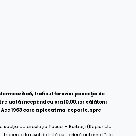
formează că, traficul feroviar pe secţia de
t reluată începând cu ora 10.00, iar călătorii
l Acc 1963 care a plecat mai departe, spre
pe secţia de circulaţie Tecuci – Barboşi (Regionala
 la trecerea la nivel dotată cu barieră automată, la