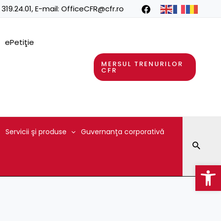
 319.24.01
, E-mail:
OfficeCFR@cfr.ro
ePetiţie
MERSUL TRENURILOR
CFR
Servicii şi produse
Guvernanţa corporativă
Searc
Op