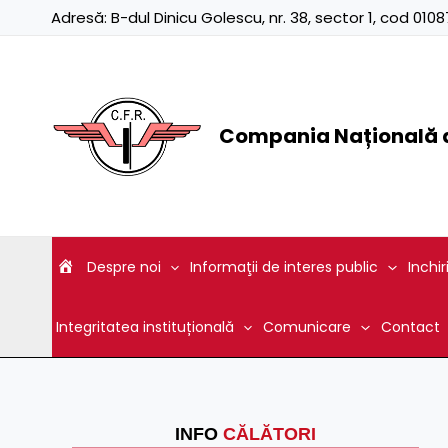
Skip
Adresă:
B-dul Dinicu Golescu, nr. 38, sector 1, cod 01
to
content
Compania Națională d
Despre noi
Informaţii de interes public
Inchir
Integritatea instituțională
Comunicare
Contact
INFO
CĂLĂTORI