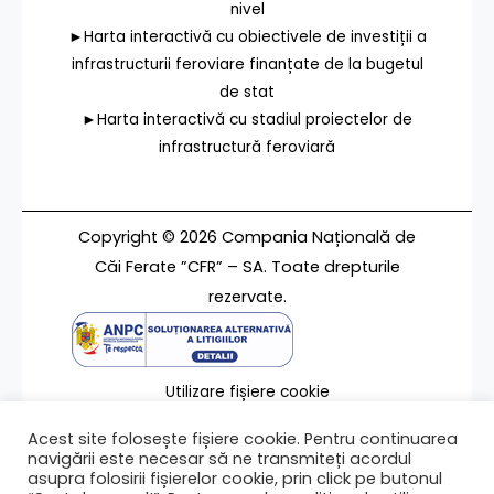
nivel
►Harta interactivă cu obiectivele de investiții a
infrastructurii feroviare finanțate de la bugetul
de stat
►Harta interactivă cu stadiul proiectelor de
infrastructură feroviară
Copyright © 2026 Compania Națională de
Căi Ferate ”CFR” – SA. Toate drepturile
rezervate.
Utilizare fișiere cookie
Termeni de utilizare
Acest site folosește fișiere cookie. Pentru continuarea
Contact
navigării este necesar să ne transmiteți acordul
asupra folosirii fișierelor cookie, prin click pe butonul