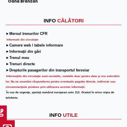
Oana Brânzan
INFO
CĂLĂTORI
►Mersul trenurilor CFR
Informatii din circulaţie
►Camere web / tabele informare
►Informaţii din gări
►Trenul meu
►Trenuri directe
►Drepturile pasagerilor din transportul feroviar
Informaţiile din circulaţie sunt variabile, valabile doar pentru data şi ora solicitării
lor.
Nu ne asumăm răspunderea pentru eventuale pagube directe, indirecte sau
circumstanțiale produse prin utilizarea acestor informații.
În caz de urgenţe, apelaţi numărul european unic 112. Gratuit în orice reţea de
telefonie.
INFO
UTILE