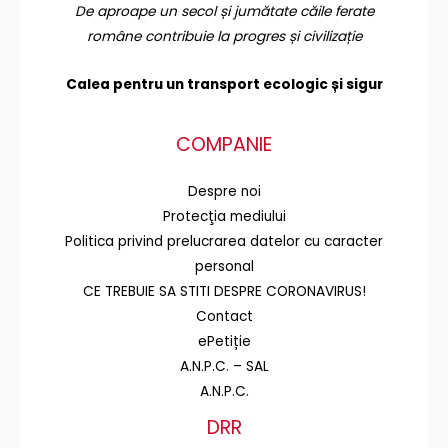
De aproape un secol și jumătate căile ferate
române contribuie la progres și civilizație
Calea pentru un transport
ecologic și sigur
COMPANIE
Despre noi
Protecţia mediului
Politica privind prelucrarea datelor cu caracter
personal
CE TREBUIE SA STITI DESPRE CORONAVIRUS!
Contact
ePetiție
A.N.P.C. – SAL
A.N.P.C.
DRR