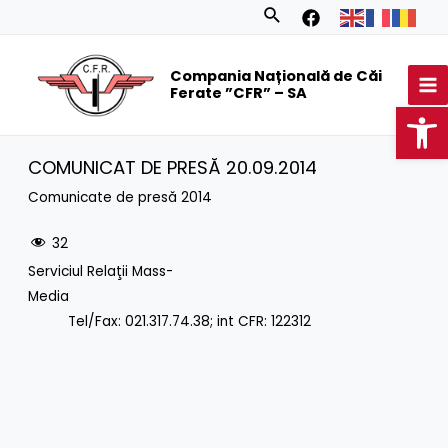
Skip
Search
to
MA
content
Compania Națională de Căi
M
Ferate ”CFR” – SA
Op
COMUNICAT DE PRESĂ 20.09.2014
Comunicate de presă 2014
32
Serviciul Relaţii Mass-
Media
Tel/Fax: 021.317.74.38; int CFR: 122312