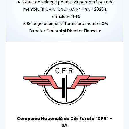
►ANUNȚ de selecție pentru ocuparea a 1 post de
membru în CA-ul CNCF „CFR” – SA - 2025 și
formulare F1-F5
►Selecție anunțuri și formulare membri CA,
Director General și Director Financiar
Compania Națională de Căi Ferate ”CFR” –
SA