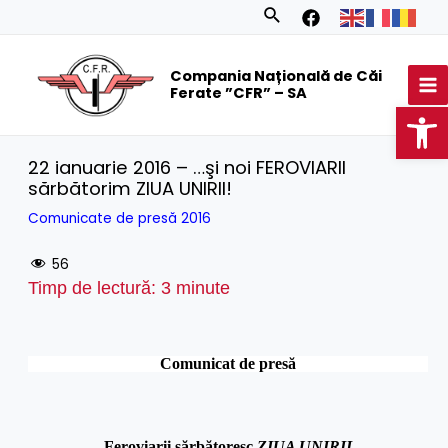
Skip
Search
to
MA
content
Compania Națională de Căi
M
Ferate ”CFR” – SA
Op
22 ianuarie 2016 – …şi noi FEROVIARII
sărbătorim ZIUA UNIRII!
Comunicate de presă 2016
56
Timp de lectură:
3
minute
Comunicat de pres
ă
Feroviarii sărbătoresc
ZIUA UNIRII