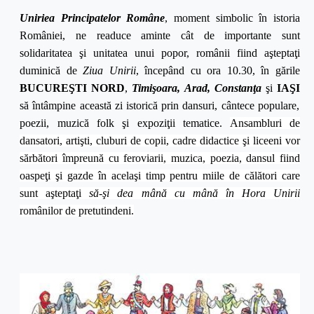
Uniriea Principatelor Române
, moment simbolic în istoria
României, ne readuce aminte cât de importante sunt
solidaritatea şi unitatea unui popor, românii fiind aşteptaţi
duminică de
Ziua Unirii
, începând cu ora 10.30, în gările
BUCUREŞTI NORD
,
Timişoara, Arad, Constanţa
şi
IAŞI
să întâmpine această zi istorică prin dansuri, cântece populare,
poezii, muzică folk şi expoziţii tematice.
Ansambluri de
dansatori, artişti, cluburi de copii, cadre didactice şi liceeni vor
sărbători împreună cu feroviarii, muzica, poezia, dansul fiind
oaspeţi şi gazde în acelaşi timp pentru miile de călători care
sunt aşteptaţi
să-şi dea mână cu mână în Hora Unirii
românilor de pretutindeni.