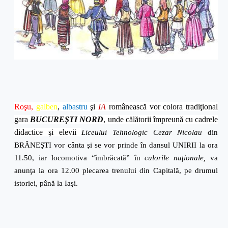
Roşu,
galben
,
albastru
şi
IA
românească vor colora tradiţional
gara
BUCUREŞTI N
ORD
, unde călătorii împreună cu cadrele
didactice şi elevii
Liceului Tehnologic
Cezar Nicolau
din
BRĂNEŞTI vor cânta şi se vor prinde în dansul UNIRII la ora
11.50, iar locomotiva “îmbrăcat
ă
” în
culorile na
ţ
ionale,
va
anunţa la ora 12.00 plecarea trenului din Capitală, pe drumul
istoriei, până la Iaşi.