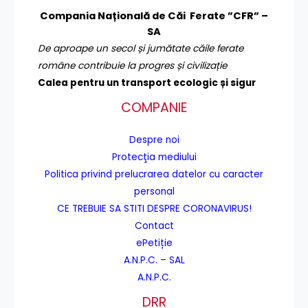
Compania Națională de Căi Ferate ”CFR” –
SA
De aproape un secol și jumătate căile ferate
române contribuie la progres și civilizație
Calea pentru un transport
ecologic și sigur
COMPANIE
Despre noi
Protecţia mediului
Politica privind prelucrarea datelor cu caracter
personal
CE TREBUIE SA STITI DESPRE CORONAVIRUS!
Contact
ePetiție
A.N.P.C. – SAL
A.N.P.C.
DRR