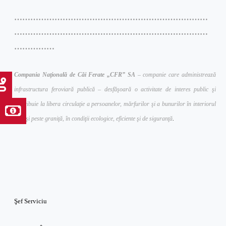
………………………………………………………………
………………………………………………………………
……………
Compania Naţională de Căi Ferate „CFR” SA
– companie care administrează
infrastructura feroviară publică – desfăşoară o activitate de interes public şi
contribuie la libera circulaţie a persoanelor, mărfurilor şi a bunurilor în interiorul
ţării şi peste graniţă, în condiţii ecologice, eficiente şi de siguranţă
.
Şef Serviciu