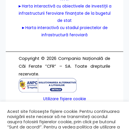
►Harta interactivă cu obiectivele de investiții a
infrastructurii feroviare finanțate de la bugetul
de stat
►Harta interactivă cu stadiul proiectelor de
infrastructură feroviară
Copyright © 2026 Compania Națională de
Căi Ferate ”CFR” – SA. Toate drepturile
rezervate.
Utilizare fișiere cookie
Termeni de utilizare
Acest site folosește fișiere cookie. Pentru continuarea
Contact
navigării este necesar să ne transmiteți acordul
asupra folosirii fișierelor cookie, prin click pe butonul
“Sunt de acord!”. Pentru a vedea politica de utilizare a