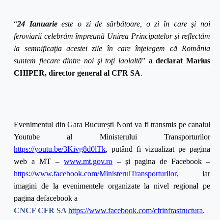
“
24 Ianuarie
este o zi de sărbătoare, o zi în care şi noi
feroviarii celebrăm împreună Unirea Principatelor şi reflectăm
la semnificaţia acestei zile în care înţelegem că România
suntem fiecare dintre noi şi toţi laolaltă
”
a declarat Marius
CHIPER, director general al CFR SA
.
Evenimentul din Gara Bucure
ș
ti Nord va fi transmis pe canalul
Youtube al Ministerului Transporturilor
https://youtu.be/3Kivg8d0lTk
, putând fi vizualizat pe pagina
web a MT –
www.mt.gov.ro
– şi pagina de Facebook –
https://www.facebook.com/MinisterulTransporturilor
, iar
imagini de la evenimentele organizate la nivel regional pe
pagina defacebook a
CNCF CFR SA
https://www.facebook.com/cfrinfrastructura
.