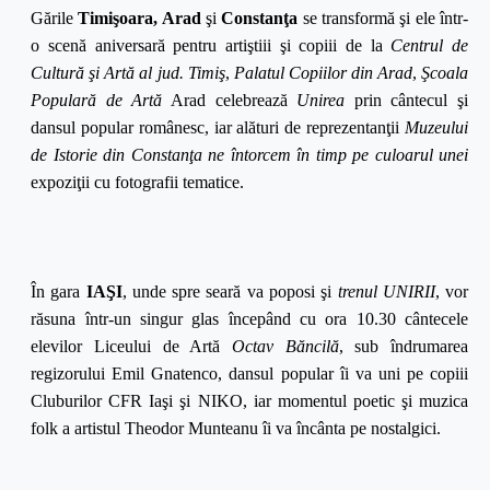
Gările
Timişoara, Arad
şi
Constanţa
se transformă şi ele într-
o scenă aniversară pentru artiştiii şi copiii de la
Centrul de
Cultură şi Artă
al jud. Timiş
,
Palatul Copiilor din Arad
,
Şcoala
Populară de Artă
Arad celebrează
Unirea
prin cântecul şi
dansul popular românesc, iar alături de reprezentanţii
Muzeului
de Istorie din Constanţa ne întorcem în timp pe culoarul unei
expoziţii cu fotografii tematice.
În gara
IAŞI
, unde spre seară va poposi şi
trenul UNIRII
,
vor
răsuna într-un singur glas începând cu ora 10.30 cântecele
elevilor Liceului de Artă
Octav Băncilă
, sub îndrumarea
regizorului Emil Gnatenco, dansul popular îi va uni pe copiii
Cluburilor CFR Iaşi şi NIKO, iar momentul poetic şi muzica
folk a artistul Theodor Munteanu îi va încânta pe nostalgici.