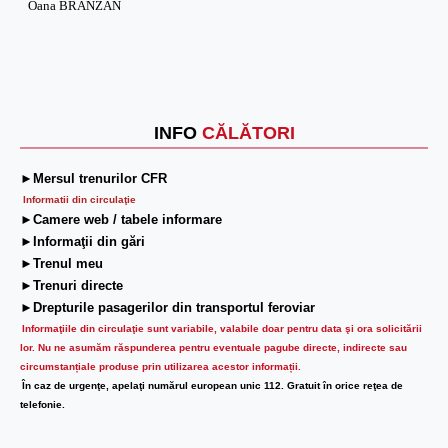
Oana BRÂNZAN
INFO
CĂLĂTORI
►Mersul trenurilor CFR
Informatii din circulaţie
►Camere web / tabele informare
►Informaţii din gări
►Trenul meu
►Trenuri directe
►Drepturile pasagerilor din transportul feroviar
Informaţiile din circulaţie sunt variabile, valabile doar pentru data şi ora solicitării
lor.
Nu ne asumăm răspunderea pentru eventuale pagube directe, indirecte sau
circumstanțiale produse prin utilizarea acestor informații.
În caz de urgenţe, apelaţi numărul european unic 112. Gratuit în orice reţea de
telefonie.