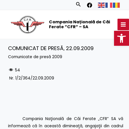
Skip
Search
to
MA
content
Compania Națională de Căi
M
Ferate ”CFR” – SA
Op
COMUNICAT DE PRESĂ‚ 22.09.2009
Comunicate de presă 2009
54
Nr. 1/2/364/22.09.2009
Compania Naţională de Căi Ferate „CFR” SA vă
informează că în această dimineaţă, angajaţii din cadrul