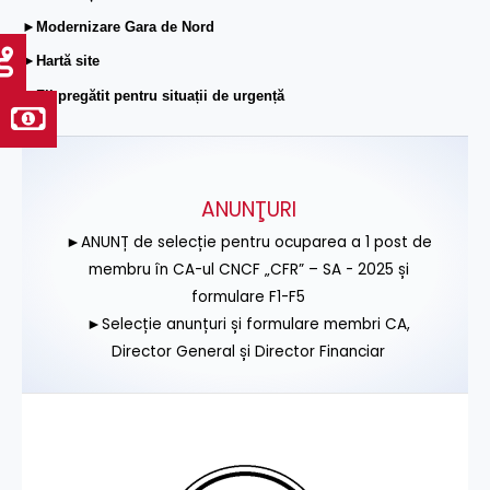
►Modernizare Gara de Nord
►Hartă site
►Fii pregătit pentru situații de urgență
ANUNŢURI
►ANUNȚ de selecție pentru ocuparea a 1 post de
membru în CA-ul CNCF „CFR” – SA - 2025 și
formulare F1-F5
►Selecție anunțuri și formulare membri CA,
Director General și Director Financiar