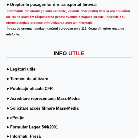
►Drepturile pasagerilor din transportul feroviar
Informaţiile din circulaţie sunt variabile, valabile doar pentru data şi ora solicitării
lor.
Nu ne asumăm răspunderea pentru eventuale pagube directe, indirecte sau
circumstanțiale produse prin utilizarea acestor informații.
În caz de urgenţe, apelaţi numărul european unic 112. Gratuit în orice reţea de
telefonie.
INFO
UTILE
►Legături utile
►Termeni de utilizare
►Publicații oficiale CFR
►Acreditare reprezentanți Mass-Media
►Solicitare acces filmare Mass-Media
►ePetiție
►Formular Legea 544/2001
►Informații Presă