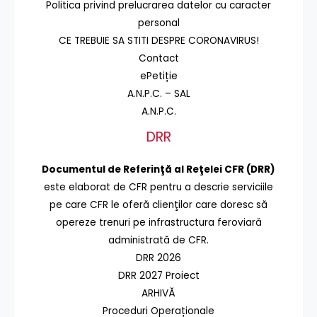
Politica privind prelucrarea datelor cu caracter
personal
CE TREBUIE SA STITI DESPRE CORONAVIRUS!
Contact
ePetiție
A.N.P.C. – SAL
A.N.P.C.
DRR
Documentul de Referinţă al Reţelei CFR (DRR)
este elaborat de CFR pentru a descrie serviciile
pe care CFR le oferă clienţilor care doresc să
opereze trenuri pe infrastructura feroviară
administrată de CFR.
DRR 2026
DRR 2027 Proiect
ARHIVĂ
Proceduri Operaționale