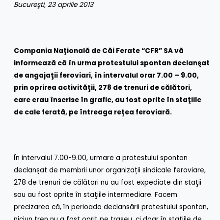
Bucureşti, 23 aprilie 2013
Compania Naţională de Căi Ferate “CFR” SA vă
informează că în urma protestului spontan declanşat
de angajaţii feroviari,
î
n intervalul orar 7.00 – 9.00,
prin oprirea activităţii, 278 de trenuri de călători,
care erau înscrise în grafic, au fost oprite în staţiile
de cale ferată, pe întreaga reţea feroviară.
În intervalul 7.00-9.00, urmare a protestului spontan
declanșat de membrii unor organizații sindicale feroviare,
278 de trenuri de călători nu au fost expediate din staţii
sau au fost oprite în staţiile intermediare. Facem
precizarea că, în perioada declansării protestului spontan,
niciun tren nu a fost oprit pe traseu, ci doar în staţiile de