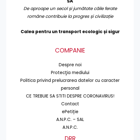
SA
De aproape un secol și jumătate căile ferate
române contribuie la progres și civilizație
Calea pentru un transport
ecologic și sigur
COMPANIE
Despre noi
Protecţia mediului
Politica privind prelucrarea datelor cu caracter
personal
CE TREBUIE SA STITI DESPRE CORONAVIRUS!
Contact
ePetiție
A.N.P.C. – SAL
A.N.P.C.
DRR