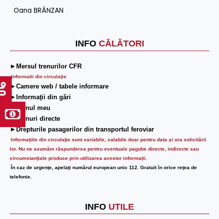
Oana BRÂNZAN
INFO
CĂLĂTORI
►Mersul trenurilor CFR
Informatii din circulaţie
►Camere web / tabele informare
►Informaţii din gări
►Trenul meu
►Trenuri directe
►Drepturile pasagerilor din transportul feroviar
Informaţiile din circulaţie sunt variabile, valabile doar pentru data şi ora solicitării
lor.
Nu ne asumăm răspunderea pentru eventuale pagube directe, indirecte sau
circumstanțiale produse prin utilizarea acestor informații.
În caz de urgenţe, apelaţi numărul european unic 112. Gratuit în orice reţea de
telefonie.
INFO
UTILE