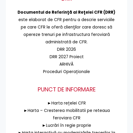
Documentul de Referinţă al Reţelei CFR (DRR)
este elaborat de CFR pentru a descrie serviciile
pe care CFR le oferă clienţilor care doresc să
opereze trenuri pe infrastructura feroviară
administrată de CFR.
DRR 2026
DRR 2027 Proiect
ARHIVĂ
Proceduri Operaționale
PUNCT DE INFORMARE
►Harta rețelei CFR
►Harta – Cresterea mobilitatii pe reteaua
feroviara CFR
►Lucrări în regie proprie
►Harta interactivă cu modernizările trecerilor la