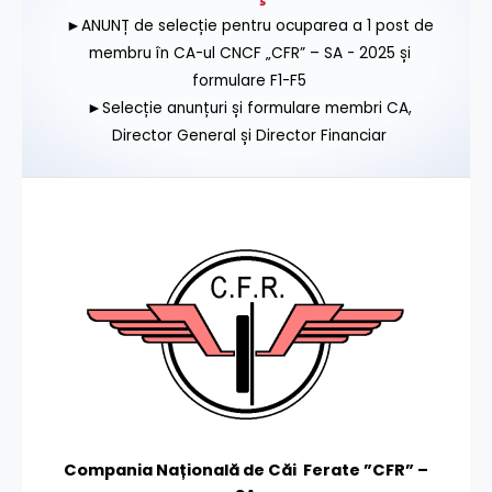
►ANUNȚ de selecție pentru ocuparea a 1 post de
membru în CA-ul CNCF „CFR” – SA - 2025 și
formulare F1-F5
►Selecție anunțuri și formulare membri CA,
Director General și Director Financiar
Compania Națională de Căi Ferate ”CFR” –