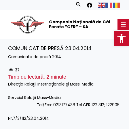
Skip
Search
to
MA
content
Compania Națională de Căi
M
Ferate ”CFR” – SA
Op
COMUNICAT DE PRESĂ 23.04.2014
Comunicate de presă 2014
37
Timp de lectură:
2
minute
Direcţia Relaţii Internaţionale şi Mass-Media
Servciul Relaţii Mass-Media
Tel/Fax: 0213177438 Tel.CFR 122 312; 122905
Nr.7/3/112/23.04.2014