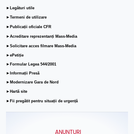
►Legături utile
►Termeni de utilizare
►Publicații oficiale CFR
►Acreditare reprezentanți Mass-Media
►Solicitare acces filmare Mass-Media
►ePetiție
►Formular Legea 544/2001
►Informații Presă
►Modernizare Gara de Nord
►Hartă site
►Fii pregătit pentru situații de urgență
ANUNŢURI