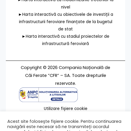
nivel
►Harta interactivă cu obiectivele de investiții a
infrastructurii feroviare finanțate de la bugetul
de stat
►Harta interactivă cu stadiul proiectelor de
infrastructură feroviară
Copyright © 2026 Compania Națională de
Căi Ferate ”CFR” – SA. Toate drepturile
rezervate.
Utilizare fișiere cookie
Termeni de utilizare
Acest site folosește fișiere cookie. Pentru continuarea
Contact
navigării este necesar să ne transmiteți acordul