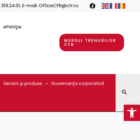
 319.24.01
, E-mail:
OfficeCFR@cfr.ro
ePetiţie
MERSUL TRENURILOR
CFR
Servicii şi produse
Guvernanţa corporativă
Searc
Op