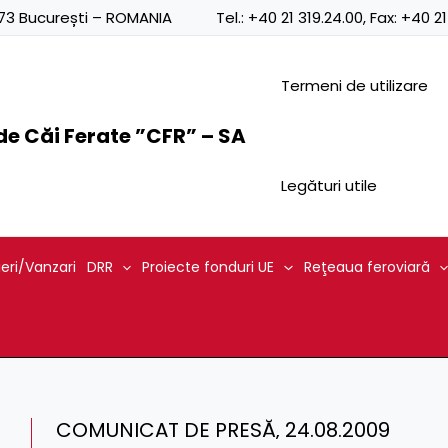
0873 București – ROMANIA
Tel.:
+40 21 319.24.00
, Fax:
+40 21
Termeni de utilizare
e Căi Ferate ”CFR” – SA
Legături utile
ieri/Vanzari
DRR
Proiecte fonduri UE
Reţeaua feroviară
COMUNICAT DE PRESĂ‚ 24.08.2009