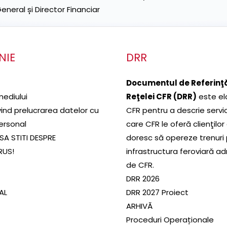
neral și Director Financiar
NIE
DRR
Documentul de Referinţă
mediului
Reţelei CFR (DRR)
este el
ivind prelucrarea datelor cu
CFR pentru a descrie servic
ersonal
care CFR le oferă clienţilor
SA STITI DESPRE
doresc să opereze trenuri
RUS!
infrastructura feroviară a
de CFR.
DRR 2026
SAL
DRR 2027 Proiect
ARHIVĂ
Proceduri Operaționale