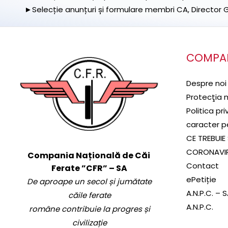
►Selecție anunțuri și formulare membri CA, Director Ge
COMPA
Despre noi
Protecţia 
Politica pr
caracter p
CE TREBUIE 
CORONAVI
Compania Națională de Căi
Contact
Ferate ”CFR” – SA
ePetiție
De aproape un secol și jumătate
A.N.P.C. – 
căile ferate
A.N.P.C.
române contribuie la progres și
civilizație