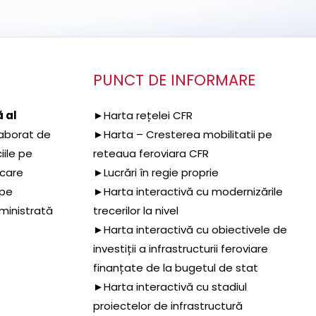
PUNCT DE INFORMARE
 al
►Harta rețelei CFR
aborat de
►Harta – Cresterea mobilitatii pe
iile pe
reteaua feroviara CFR
 care
►Lucrări în regie proprie
 pe
►Harta interactivă cu modernizările
dministrată
trecerilor la nivel
►Harta interactivă cu obiectivele de
investiții a infrastructurii feroviare
finanțate de la bugetul de stat
►Harta interactivă cu stadiul
proiectelor de infrastructură