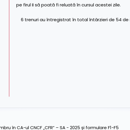
pe firul II să poată fi reluată în cursul acestei zile.
6 trenuri au întregistrat în total întârzieri de 54 d
ru în CA-ul CNCF „CFR” – SA - 2025 și formulare F1-F5