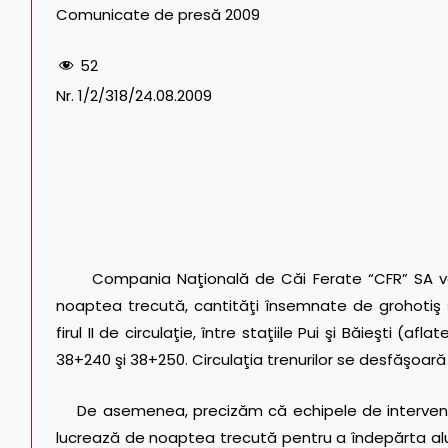
Comunicate de presă 2009
52
Nr. 1/2/318/24.08.2009
Compania Naţională de Căi Ferate “CFR” SA vă 
noaptea trecută, cantităţi însemnate de grohotiş ş
firul II de circulaţie, între staţiile Pui şi Băieşti (a
38+240 şi 38+250. Circulaţia trenurilor se desfăşoară ş
De asemenea, precizăm că echipele de intervenţii di
lucrează de noaptea trecută pentru a îndepărta aluviu