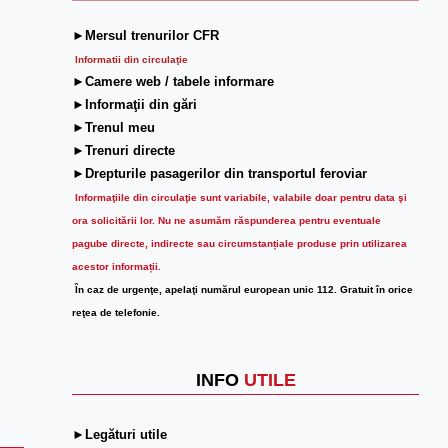
►Mersul trenurilor CFR
Informatii din circulaţie
►Camere web / tabele informare
►Informaţii din gări
►Trenul meu
►Trenuri directe
►Drepturile pasagerilor din transportul feroviar
Informaţiile din circulaţie sunt variabile, valabile doar pentru data şi
ora solicitării lor.
Nu ne asumăm răspunderea pentru eventuale
pagube directe, indirecte sau circumstanțiale produse prin utilizarea
acestor informații.
În caz de urgenţe, apelaţi numărul european unic 112. Gratuit în orice
reţea de telefonie.
INFO
UTILE
►Legături utile