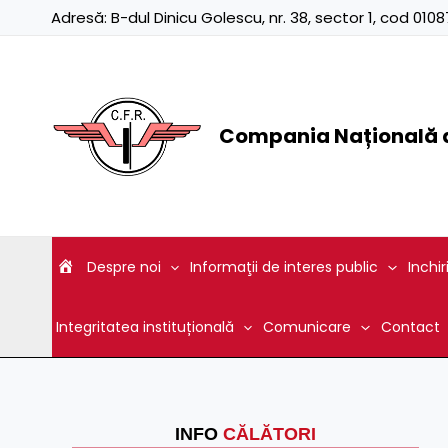
Skip
Adresă:
B-dul Dinicu Golescu, nr. 38, sector 1, cod 01
to
content
Compania Națională d
Despre noi
Informaţii de interes public
Inchir
Integritatea instituțională
Comunicare
Contact
INFO
CĂLĂTORI