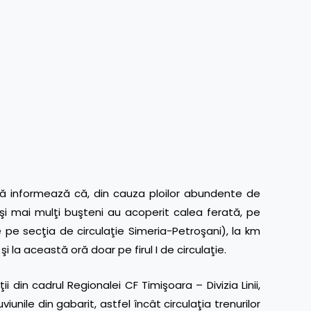
informează că, din cauza ploilor abundente de
i mai mulţi buşteni au acoperit calea ferată, pe
flate pe secţia de circulaţie Simeria-Petroşani), la km
i la această oră doar pe firul I de circulaţie.
n cadrul Regionalei CF Timişoara – Divizia Linii,
nile din gabarit, astfel încât circulaţia trenurilor