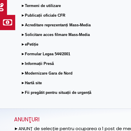
►Termeni de utilizare
►Publicații oficiale CFR
►Acreditare reprezentanți Mass-Media
►Solicitare acces filmare Mass-Media
►ePetiție
►Formular Legea 544/2001
►Informații Presă
►Modernizare Gara de Nord
►Hartă site
►Fii pregătit pentru situații de urgență
ANUNŢURI
►ANUNȚ de selecție pentru ocuparea a 1 post de memb