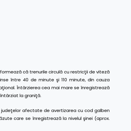
ează că trenurile circulă cu restricţii de viteză
prinse între 40 de minute şi 110 minute, din cauza
naţional. Întârzierea cea mai mare se înregistrează
întârziat la graniţă.
a judeţelor afectate de avertizarea cu cod galben
ute care se înregistrează la nivelul şinei (aprox.