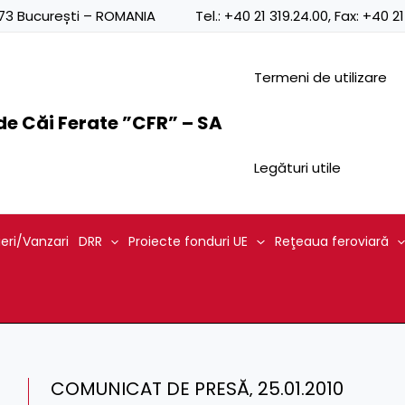
0873 București – ROMANIA
Tel.:
+40 21 319.24.00
, Fax:
+40 21
Termeni de utilizare
e Căi Ferate ”CFR” – SA
Legături utile
ieri/Vanzari
DRR
Proiecte fonduri UE
Reţeaua feroviară
COMUNICAT DE PRESĂ‚ 25.01.2010