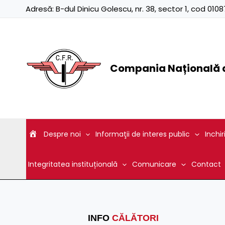
Skip
Adresă:
B-dul Dinicu Golescu, nr. 38, sector 1, cod 01
to
content
Compania Națională d
Despre noi
Informaţii de interes public
Inchir
Integritatea instituțională
Comunicare
Contact
INFO
CĂLĂTORI