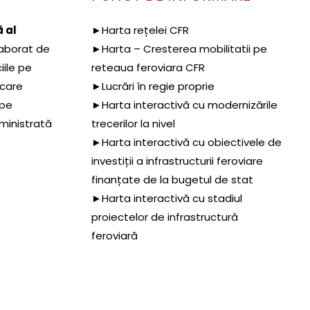
 al
►Harta rețelei CFR
aborat de
►Harta – Cresterea mobilitatii pe
iile pe
reteaua feroviara CFR
 care
►Lucrări în regie proprie
 pe
►Harta interactivă cu modernizările
dministrată
trecerilor la nivel
►Harta interactivă cu obiectivele de
investiții a infrastructurii feroviare
finanțate de la bugetul de stat
►Harta interactivă cu stadiul
proiectelor de infrastructură
feroviară