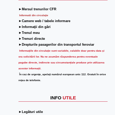
►Mersul trenurilor CFR
Informatii din circulaţie
►Camere web / tabele informare
►Informaţii din gări
►Trenul meu
►Trenuri directe
►Drepturile pasagerilor din transportul feroviar
Informaţiile din circulaţie sunt variabile, valabile doar pentru data şi
ora solicitării lor.
Nu ne asumăm răspunderea pentru eventuale
pagube directe, indirecte sau circumstanțiale produse prin utilizarea
acestor informații.
În caz de urgenţe, apelaţi numărul european unic 112. Gratuit în orice
reţea de telefonie.
INFO
UTILE
►Legături utile