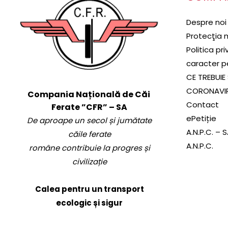
Despre noi
Protecţia 
Politica pr
caracter p
CE TREBUIE 
CORONAVI
Compania Națională de Căi
Contact
Ferate ”CFR” – SA
ePetiție
De aproape un secol și jumătate
A.N.P.C. – 
căile ferate
A.N.P.C.
române contribuie la progres și
civilizație
Calea pentru un transport
ecologic și sigur