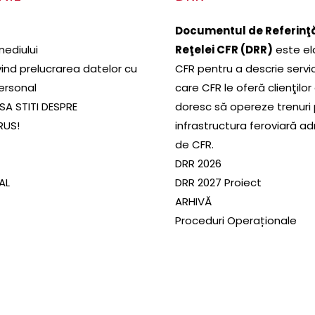
Documentul de Referinţă
mediului
Reţelei CFR (DRR)
este el
ivind prelucrarea datelor cu
CFR pentru a descrie servic
ersonal
care CFR le oferă clienţilor
SA STITI DESPRE
doresc să opereze trenuri
RUS!
infrastructura feroviară a
de CFR.
DRR 2026
SAL
DRR 2027 Proiect
ARHIVĂ
Proceduri Operaționale