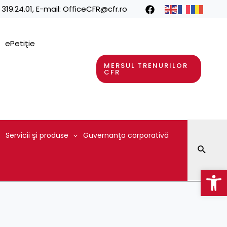
 319.24.01
, E-mail:
OfficeCFR@cfr.ro
ePetiţie
MERSUL TRENURILOR
CFR
Servicii şi produse
Guvernanţa corporativă
Searc
Op