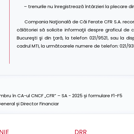
– trenurile nu înregistrează întârzieri la plecare d
Compania Naţională de Căi Ferate CFR S.A. recoma
călătoriei să solicite informaţii despre graficul de ci
Bucureşti şi din ţară, la telefon 021/9521, sau la 
cadrul MTI, la următoarele numere de telefon: 021/936
ru în CA-ul CNCF „CFR” – SA - 2025 și formulare F1-F5
neral și Director Financiar
NIE
DRR