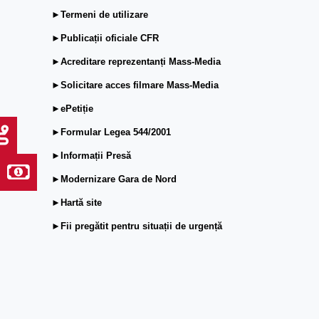
►Termeni de utilizare
►Publicații oficiale CFR
►Acreditare reprezentanți Mass-Media
►Solicitare acces filmare Mass-Media
►ePetiție
►Formular Legea 544/2001
►Informații Presă
►Modernizare Gara de Nord
►Hartă site
►Fii pregătit pentru situații de urgență