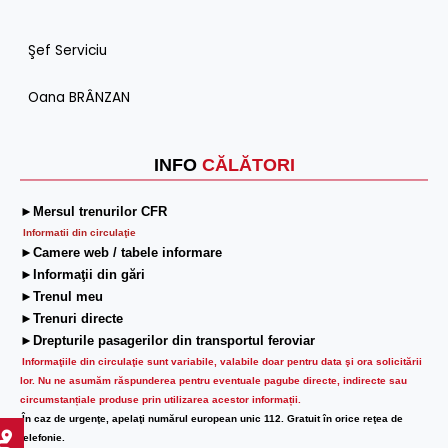
Şef Serviciu
Oana BRÂNZAN
INFO
CĂLĂTORI
►Mersul trenurilor CFR
Informatii din circulaţie
►Camere web / tabele informare
►Informaţii din gări
►Trenul meu
►Trenuri directe
►Drepturile pasagerilor din transportul feroviar
Informaţiile din circulaţie sunt variabile, valabile doar pentru data şi ora solicitării
lor.
Nu ne asumăm răspunderea pentru eventuale pagube directe, indirecte sau
circumstanțiale produse prin utilizarea acestor informații.
În caz de urgenţe, apelaţi numărul european unic 112. Gratuit în orice reţea de
telefonie.