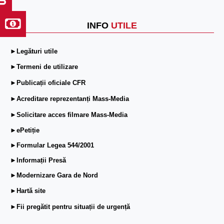
INFO
UTILE
►Legături utile
►Termeni de utilizare
►Publicații oficiale CFR
►Acreditare reprezentanți Mass-Media
►Solicitare acces filmare Mass-Media
►ePetiție
►Formular Legea 544/2001
►Informații Presă
►Modernizare Gara de Nord
►Hartă site
►Fii pregătit pentru situații de urgență