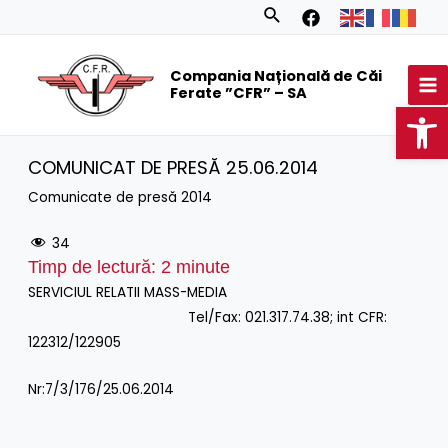
Skip
Search
to
MA
content
Compania Națională de Căi
M
Ferate ”CFR” – SA
Op
COMUNICAT DE PRESĂ 25.06.2014
Comunicate de presă 2014
34
Timp de lectură:
2
minute
SERVICIUL RELATII MASS-MEDIA
Tel/Fax: 021.317.74.38; int CFR:
122312/122905
Nr:7/3/176/25.06.2014