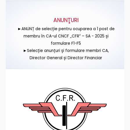
ANUNŢURI
►ANUNȚ de selecție pentru ocuparea a 1 post de
membru în CA-ul CNCF „CFR” – SA - 2025 și
formulare F1-F5
►Selecție anunțuri și formulare membri CA,
Director General și Director Financiar