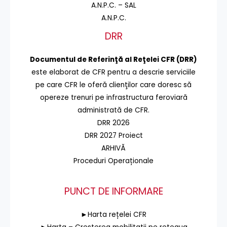
A.N.P.C. – SAL
A.N.P.C.
DRR
Documentul de Referinţă al Reţelei CFR (DRR)
este elaborat de CFR pentru a descrie serviciile
pe care CFR le oferă clienţilor care doresc să
opereze trenuri pe infrastructura feroviară
administrată de CFR.
DRR 2026
DRR 2027 Proiect
ARHIVĂ
Proceduri Operaționale
PUNCT DE INFORMARE
►Harta rețelei CFR