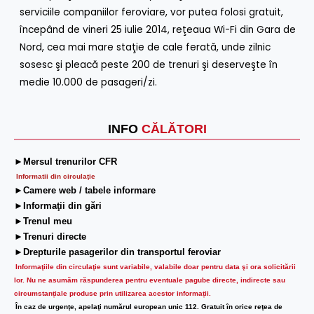
serviciile companiilor feroviare, vor putea folosi gratuit,
începând de vineri 25 iulie 2014, reţeaua Wi-Fi din Gara de
Nord, cea mai mare staţie de cale ferată, unde zilnic
sosesc şi pleacă peste 200 de trenuri şi deserveşte în
medie 10.000 de pasageri/zi.
INFO
CĂLĂTORI
►Mersul trenurilor CFR
Informatii din circulaţie
►Camere web / tabele informare
►Informaţii din gări
►Trenul meu
►Trenuri directe
►Drepturile pasagerilor din transportul feroviar
Informaţiile din circulaţie sunt variabile, valabile doar pentru data şi ora solicitării
lor.
Nu ne asumăm răspunderea pentru eventuale pagube directe, indirecte sau
circumstanțiale produse prin utilizarea acestor informații.
În caz de urgenţe, apelaţi numărul european unic 112. Gratuit în orice reţea de