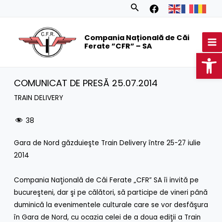
Skip
Search
to
MA
content
Compania Națională de Căi
M
Ferate ”CFR” – SA
Op
COMUNICAT DE PRESĂ 25.07.2014
TRAIN DELIVERY
38
Gara de Nord găzduieşte Train Delivery între 25-27 iulie
2014
Compania Naţională de Căi Ferate „CFR” SA îi invită pe
bucureşteni, dar şi pe călători, să participe de vineri până
duminică la evenimentele culturale care se vor desfăşura
în Gara de Nord, cu ocazia celei de a doua ediţii a Train