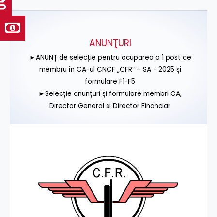
ANUNŢURI
►ANUNȚ de selecție pentru ocuparea a 1 post de
membru în CA-ul CNCF „CFR” – SA - 2025 și
formulare F1-F5
►Selecție anunțuri și formulare membri CA,
Director General și Director Financiar