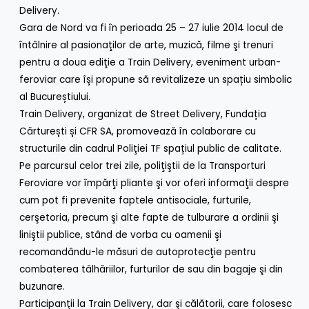
Delivery.
Gara de Nord va fi în perioada 25 – 27 iulie 2014 locul de
întâlnire al pasionaţilor de arte, muzică, filme şi trenuri
pentru a doua ediţie a Train Delivery, eveniment urban-
feroviar care își propune să revitalizeze un spațiu simbolic
al Bucureștiului.
Train Delivery, organizat de Street Delivery, Fundația
Cărturești și CFR SA, promovează în colaborare cu
structurile din cadrul Poliţiei TF spațiul public de calitate.
Pe parcursul celor trei zile, poliţiştii de la Transporturi
Feroviare vor împărţi pliante şi vor oferi informaţii despre
cum pot fi prevenite faptele antisociale, furturile,
cerşetoria, precum şi alte fapte de tulburare a ordinii şi
liniştii publice, stând de vorba cu oamenii şi
recomandându-le măsuri de autoprotecţie pentru
combaterea tâlhăriilor, furturilor de sau din bagaje şi din
buzunare.
Participanţii la Train Delivery, dar şi călătorii, care folosesc