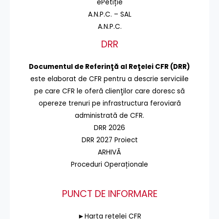
ePetiție
A.N.P.C. – SAL
A.N.P.C.
DRR
Documentul de Referinţă al Reţelei CFR (DRR)
este elaborat de CFR pentru a descrie serviciile
pe care CFR le oferă clienţilor care doresc să
opereze trenuri pe infrastructura feroviară
administrată de CFR.
DRR 2026
DRR 2027 Proiect
ARHIVĂ
Proceduri Operaționale
PUNCT DE INFORMARE
►Harta rețelei CFR