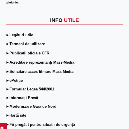
telefonie.
INFO
UTILE
►Legături utile
►Termeni de utilizare
►Publicații oficiale CFR
►Acreditare reprezentanți Mass-Media
►Solicitare acces filmare Mass-Media
►ePetiție
►Formular Legea 544/2001
►Informații Presă
►Modernizare Gara de Nord
►Hartă site
►Fii pregătit pentru situații de urgență