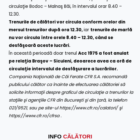
circulaţie Bodoc – Malnaş Băi, în intervalul orar 8.40 –
12.30.
Trenurile de călători vor circula conform orelor din
mersul trenurilor după ora 12.30,
iar
trenurile de marfă
nu vor circula între orele 8.40 – 12.30, când se
desfăşoară aceste lucrări.
În această perioadă doar trenul
Acc 1975 a fost anulat
pe relaţia Braşov – Siculeni, deoarece avea ca oră de
circulaţie intervalul de desfăşurare a lucrărilor.
Compania Naţională de Căi Ferate CFR S.A.
recomandă
publicului călător ca înainte de efectuarea călătoriei să
solicite informaţii despre graficul de circulaţie a trenurilor la
staţiile şi agenţiile CFR din Bucureşti şi din ţară, la telefon
021/9521,
sau pe site-ul
https://www.cfr.ro/calatori/
şi
https://www.cfr.ro/cfrsa
.
INFO
CĂLĂTORI