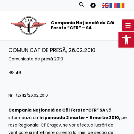
Skip
Search
to
MA
content
Compania Națională de Căi
M
Ferate ”CFR” – SA
Op
COMUNICAT DE PRESĂ‚ 26.02.2010
Comunicate de presă 2010
46
Nr. 1/2/112/26.02.2010
Compania Naţională de Căi Ferate “CFR” SA
vă
informează că
în perioada 2 martie – 5 martie 2010,
pe
raza Regionalei CF Braşov, se vor efectua lucrări de
verificare şi întreţinere curentă la linie, pe secţia de