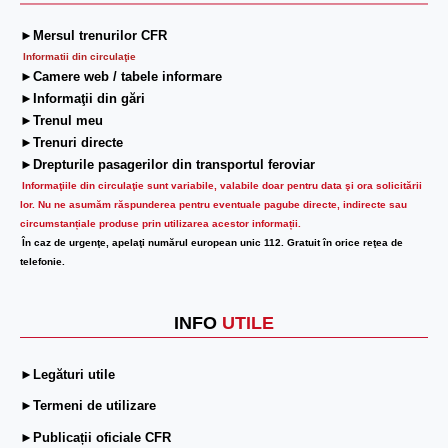
►Mersul trenurilor CFR
Informatii din circulaţie
►Camere web / tabele informare
►Informaţii din gări
►Trenul meu
►Trenuri directe
►Drepturile pasagerilor din transportul feroviar
Informaţiile din circulaţie sunt variabile, valabile doar pentru data şi ora solicitării
lor.
Nu ne asumăm răspunderea pentru eventuale pagube directe, indirecte sau
circumstanțiale produse prin utilizarea acestor informații.
În caz de urgenţe, apelaţi numărul european unic 112. Gratuit în orice reţea de
telefonie.
INFO
UTILE
►Legături utile
►Termeni de utilizare
►Publicații oficiale CFR