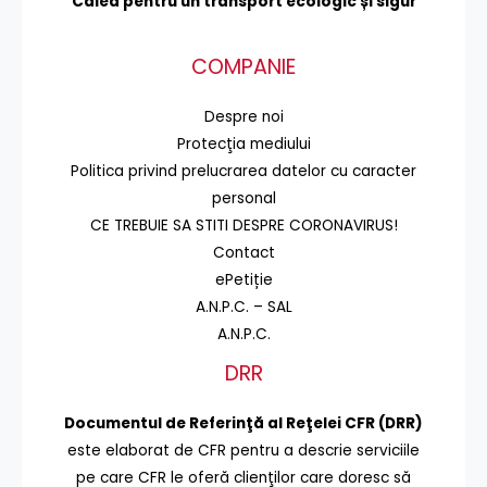
Calea pentru un transport
ecologic și sigur
COMPANIE
Despre noi
Protecţia mediului
Politica privind prelucrarea datelor cu caracter
personal
CE TREBUIE SA STITI DESPRE CORONAVIRUS!
Contact
ePetiție
A.N.P.C. – SAL
A.N.P.C.
DRR
Documentul de Referinţă al Reţelei CFR (DRR)
este elaborat de CFR pentru a descrie serviciile
pe care CFR le oferă clienţilor care doresc să