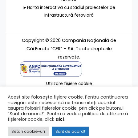
►Harta interactivă cu stadiul proiectelor de
infrastructură feroviară
Copyright © 2026 Compania Națională de
Căi Ferate ”CFR” – SA. Toate drepturile
rezervate.
Utilizare fișiere cookie
Termeni de utilizare
Acest site folosește fișiere cookie. Pentru continuarea
Contact
navigării este necesar să ne transmiteți acordul
asupra folosirii fișierelor cookie, prin click pe butonul
“Sunt de acord!”. Pentru a vedea politica de utilizare a
fișierelor cookie, click
aici
.
Ultima modificare a paginii 26/02/2010
Setări cookie-uri
Sunt de acord!