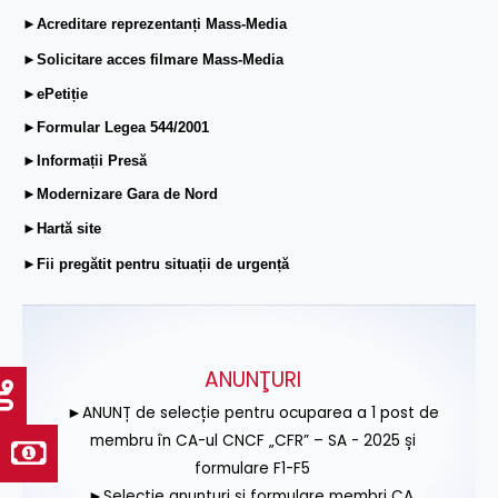
►Acreditare reprezentanți Mass-Media
►Solicitare acces filmare Mass-Media
►ePetiție
►Formular Legea 544/2001
►Informații Presă
►Modernizare Gara de Nord
►Hartă site
►Fii pregătit pentru situații de urgență
ANUNŢURI
►ANUNȚ de selecție pentru ocuparea a 1 post de
membru în CA-ul CNCF „CFR” – SA - 2025 și
formulare F1-F5
►Selecție anunțuri și formulare membri CA,