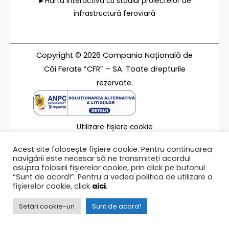
►Harta interactivă cu stadiul proiectelor de
infrastructură feroviară
Copyright © 2026 Compania Națională de
Căi Ferate ”CFR” – SA. Toate drepturile
rezervate.
Utilizare fișiere cookie
Termeni de utilizare
Acest site folosește fișiere cookie. Pentru continuarea
Contact
navigării este necesar să ne transmiteți acordul
asupra folosirii fișierelor cookie, prin click pe butonul
“Sunt de acord!”. Pentru a vedea politica de utilizare a
fișierelor cookie, click
aici
.
Ultima modificare a paginii 26/06/2012
Setări cookie-uri
Sunt de acord!