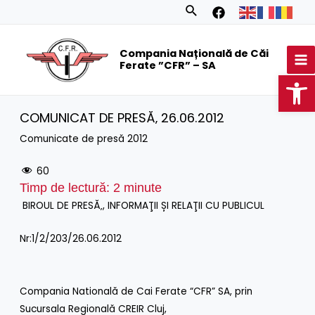
Skip
Search
to
MA
content
Compania Națională de Căi
M
Ferate ”CFR” – SA
Op
COMUNICAT DE PRESĂ‚ 26.06.2012
Comunicate de presă 2012
60
Timp de lectură:
2
minute
BIROUL DE PRESĂ‚, INFORMAŢII ȘI RELAŢII CU PUBLICUL
Nr:1/2/203/26.06.2012
Compania Natională de Cai Ferate “CFR” SA, prin
Sucursala Regională CREIR Cluj,