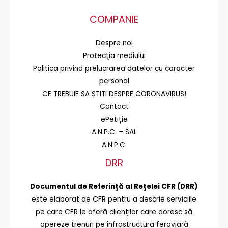
COMPANIE
Despre noi
Protecţia mediului
Politica privind prelucrarea datelor cu caracter
personal
CE TREBUIE SA STITI DESPRE CORONAVIRUS!
Contact
ePetiție
A.N.P.C. – SAL
A.N.P.C.
DRR
Documentul de Referinţă al Reţelei CFR (DRR)
este elaborat de CFR pentru a descrie serviciile
pe care CFR le oferă clienţilor care doresc să
opereze trenuri pe infrastructura feroviară