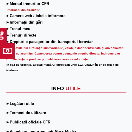
►Mersul trenurilor CFR
Informatii din circulaţie
►Camere web / tabele informare
►Informaţii din gări
►Trenul meu
►Trenuri directe
►Drepturile pasagerilor din transportul feroviar
Informaţiile din circulaţie sunt variabile, valabile doar pentru data şi ora solicitării
lor.
Nu ne asumăm răspunderea pentru eventuale pagube directe, indirecte sau
circumstanțiale produse prin utilizarea acestor informații.
În caz de urgenţe, apelaţi numărul european unic 112. Gratuit în orice reţea de
telefonie.
INFO
UTILE
►Legături utile
►Termeni de utilizare
►Publicații oficiale CFR
►Acreditare reprezentanți Mass-Media