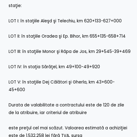
staţie:
LOT I: în staţiile Aleşd şi Telechiu, km 620+133-627+000
LOT II: în staţiile Oradea şi Ep. Bihor, km 655+135-658+714
LOT III: în staţiile Monor şi Râpa de Jos, km 29+545-39+469
LOT IV: în staţia Sărăţel, km 49+100-49+920
LOT V: în staţiile Dej Călători şi Gherla, km 43+600-
45+600
Durata de valabilitate a contractului este de 120 de zile
de la atribuire, iar criteriul de atribuire
este preţul cel mai scăzut. Valoarea estimată a achiziţiei
este de 1.532.258 lei fără TVA, sursa