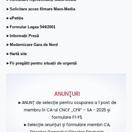
►Solicitare acces filmare Mass-Media
►ePetiție
►Formular Legea 544/2001
►Informații Presă
►Modernizare Gara de Nord
►Hartă site
►Fii pregătit pentru situații de urgență
ANUNŢURI
►ANUNȚ de selecție pentru ocuparea a 1 post de
membru în CA-ul CNCF „CFR” – SA - 2025 și
formulare F1-F5
►Selecție anunțuri și formulare membri CA,