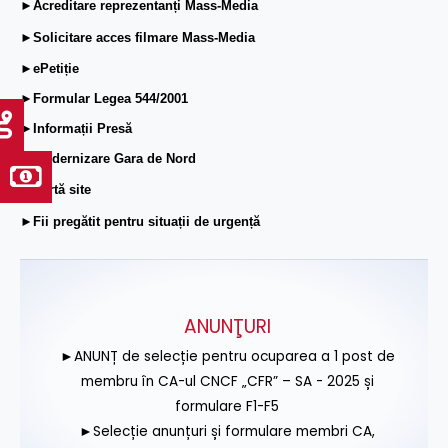
►Acreditare reprezentanți Mass-Media
►Solicitare acces filmare Mass-Media
►ePetiție
►Formular Legea 544/2001
►Informații Presă
►Modernizare Gara de Nord
►Hartă site
►Fii pregătit pentru situații de urgență
ANUNŢURI
►ANUNȚ de selecție pentru ocuparea a 1 post de
membru în CA-ul CNCF „CFR” – SA - 2025 și
formulare F1-F5
►Selecție anunțuri și formulare membri CA,