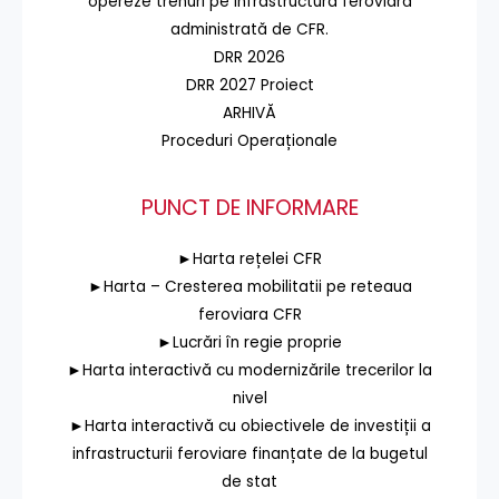
opereze trenuri pe infrastructura feroviară
administrată de CFR.
DRR 2026
DRR 2027 Proiect
ARHIVĂ
Proceduri Operaționale
PUNCT DE INFORMARE
►Harta rețelei CFR
►Harta – Cresterea mobilitatii pe reteaua
feroviara CFR
►Lucrări în regie proprie
►Harta interactivă cu modernizările trecerilor la
nivel
►Harta interactivă cu obiectivele de investiții a
infrastructurii feroviare finanțate de la bugetul
de stat