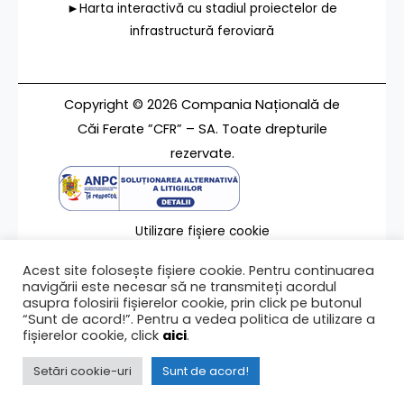
►Harta interactivă cu stadiul proiectelor de
infrastructură feroviară
Copyright © 2026 Compania Națională de
Căi Ferate ”CFR” – SA. Toate drepturile
rezervate.
Utilizare fișiere cookie
Termeni de utilizare
Acest site folosește fișiere cookie. Pentru continuarea
Contact
navigării este necesar să ne transmiteți acordul
asupra folosirii fișierelor cookie, prin click pe butonul
“Sunt de acord!”. Pentru a vedea politica de utilizare a
fișierelor cookie, click
aici
.
Ultima modificare a paginii 27/04/2009
Setări cookie-uri
Sunt de acord!