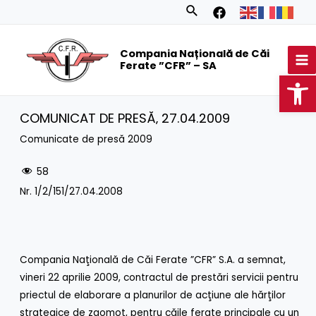
Skip
Search
to
MA
content
Compania Națională de Căi
M
Ferate ”CFR” – SA
Op
COMUNICAT DE PRESĂ‚ 27.04.2009
Comunicate de presă 2009
58
Nr. 1/2/151/27.04.2008
Compania Naţională de Căi Ferate ”CFR” S.A. a semnat,
vineri 22 aprilie 2009, contractul de prestări servicii pentru
priectul de elaborare a planurilor de acţiune ale hărţilor
strategice de zgomot, pentru căile ferate principale cu un