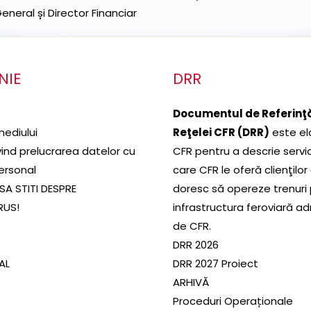
neral și Director Financiar
NIE
DRR
Documentul de Referinţă
mediului
Reţelei CFR (DRR)
este el
ivind prelucrarea datelor cu
CFR pentru a descrie servic
ersonal
care CFR le oferă clienţilor
SA STITI DESPRE
doresc să opereze trenuri
RUS!
infrastructura feroviară a
de CFR.
DRR 2026
SAL
DRR 2027 Proiect
ARHIVĂ
Proceduri Operaționale