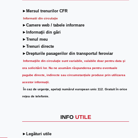
►Mersul trenurilor CFR
Informatii din circulaţie
►Camere web / tabele informare
►Informaţii din gări
►Trenul meu
►Trenuri directe
►Drepturile pasagerilor din transportul feroviar
Informaţiile din circulaţie sunt variabile, valabile doar pentru data şi
ora solicitării lor.
Nu ne asumăm răspunderea pentru eventuale
pagube directe, indirecte sau circumstanțiale produse prin utilizarea
acestor informații.
În caz de urgenţe, apelaţi numărul european unic 112. Gratuit în orice
reţea de telefonie.
INFO
UTILE
►Legături utile