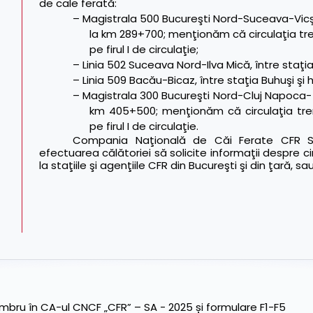
de cale ferată:
– Magistrala 500 Bucureşti Nord-Suceava-Vicşani
la km 289+700; menţionăm că circulaţia tr
pe firul I de circulaţie;
– Linia 502 Suceava Nord-Ilva Mică, între staţia
– Linia 509 Bacău-Bicaz, între staţia Buhuşi şi
– Magistrala 300 Bucureşti Nord-Cluj Napoca- Epis
km 405+500; menţionăm că circulaţia tre
pe firul I de circulaţie.
Compania Naţională de Căi Ferate CFR SA
efectuarea călătoriei să solicite informaţii despre cir
la staţiile şi agenţiile CFR din Bucureşti şi din ţară, sa
ru în CA-ul CNCF „CFR” – SA - 2025 și formulare F1-F5