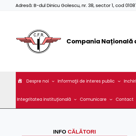
Skip
Adresă:
B-dul Dinicu Golescu, nr. 38, sector 1, cod 01
to
content
Compania Națională d
Despre noi
Informaţii de interes public
Inchir
Integritatea instituțională
Comunicare
Contact
INFO
CĂLĂTORI