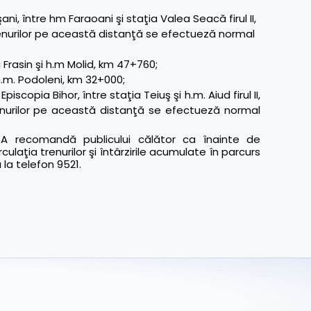
, între hm Faraoani şi staţia Valea Seacă firul II,
enurilor pe această distanţă se efectueză normal
 Frasin şi h.m Molid, km 47+760;
 h.m. Podoleni, km 32+000;
copia Bihor, între staţia Teiuş şi h.m. Aiud firul II,
nurilor pe această distanţă se efectueză normal
 recomandă publicului călător ca înainte de
culaţia trenurilor şi întârzirile acumulate în parcurs
u la telefon 9521.