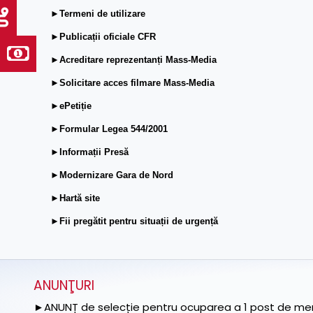
►Termeni de utilizare
►Publicații oficiale CFR
►Acreditare reprezentanți Mass-Media
►Solicitare acces filmare Mass-Media
►ePetiție
►Formular Legea 544/2001
►Informații Presă
►Modernizare Gara de Nord
►Hartă site
►Fii pregătit pentru situații de urgență
ANUNŢURI
►ANUNȚ de selecție pentru ocuparea a 1 post de memb