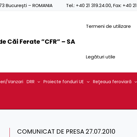
0873 București – ROMANIA
Tel.:
+40 21 319.24.00
, Fax:
+40 21
Termeni de utilizare
e Căi Ferate ”CFR” – SA
Legături utile
ieri/Vanzari
DRR
Proiecte fonduri UE
Reţeaua feroviară
COMUNICAT DE PRESA 27.07.2010