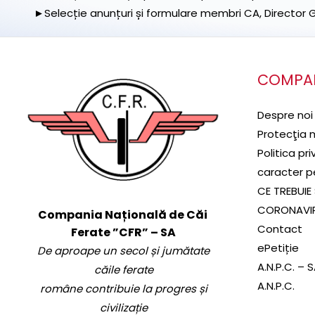
►Selecție anunțuri și formulare membri CA, Director Ge
COMPA
Despre noi
Protecţia 
Politica pr
caracter p
CE TREBUIE 
CORONAVI
Compania Națională de Căi
Contact
Ferate ”CFR” – SA
ePetiție
De aproape un secol și jumătate
A.N.P.C. – 
căile ferate
A.N.P.C.
române contribuie la progres și
civilizație