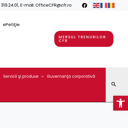
 319.24.01
, E-mail:
OfficeCFR@cfr.ro
ePetiţie
MERSUL TRENURILOR
CFR
Servicii şi produse
Guvernanţa corporativă
Searc
Op