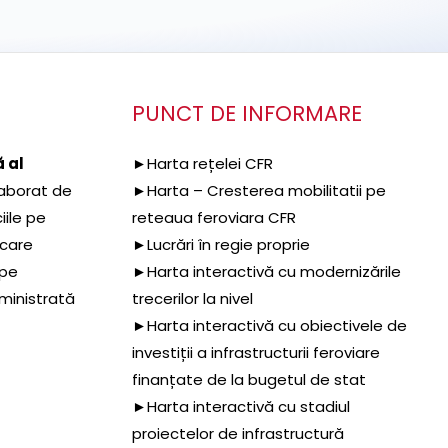
PUNCT DE INFORMARE
 al
►Harta rețelei CFR
aborat de
►Harta – Cresterea mobilitatii pe
iile pe
reteaua feroviara CFR
 care
►Lucrări în regie proprie
 pe
►Harta interactivă cu modernizările
dministrată
trecerilor la nivel
►Harta interactivă cu obiectivele de
investiții a infrastructurii feroviare
finanțate de la bugetul de stat
►Harta interactivă cu stadiul
proiectelor de infrastructură