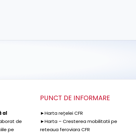
PUNCT DE INFORMARE
 al
►Harta rețelei CFR
aborat de
►Harta – Cresterea mobilitatii pe
iile pe
reteaua feroviara CFR