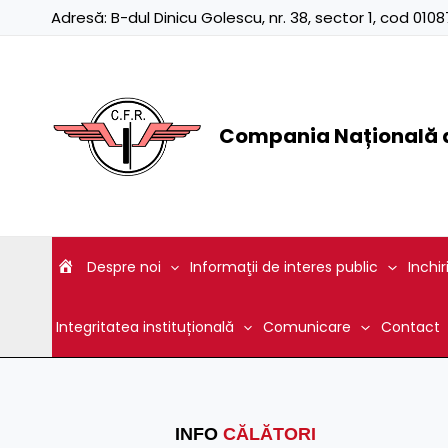
Skip
Adresă:
B-dul Dinicu Golescu, nr. 38, sector 1, cod 01
to
content
Compania Națională d
Despre noi
Informaţii de interes public
Inchir
Integritatea instituțională
Comunicare
Contact
INFO
CĂLĂTORI