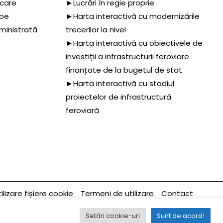
 care
►Lucrări în regie proprie
 pe
►Harta interactivă cu modernizările
dministrată
trecerilor la nivel
►Harta interactivă cu obiectivele de
investiții a infrastructurii feroviare
finanțate de la bugetul de stat
►Harta interactivă cu stadiul
proiectelor de infrastructură
feroviară
ilizare fișiere cookie
Termeni de utilizare
Contact
Ultima modificare a paginii 28/08/2014
Setări cookie-uri
Sunt de acord!