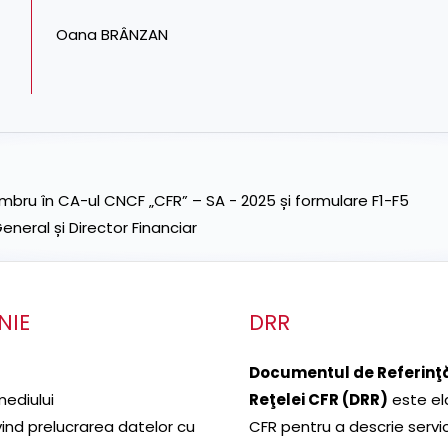
Oana BRÂNZAN
ru în CA-ul CNCF „CFR” – SA - 2025 și formulare F1-F5
neral și Director Financiar
NIE
DRR
Documentul de Referinţă
mediului
Reţelei CFR (DRR)
este el
ivind prelucrarea datelor cu
CFR pentru a descrie servic