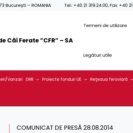
0873 București – ROMANIA
Tel.:
+40 21 319.24.00
, Fax:
+40 21
Termeni de utilizare
e Căi Ferate ”CFR” – SA
Legături utile
ieri/Vanzari
DRR
Proiecte fonduri UE
Reţeaua feroviară
COMUNICAT DE PRESĂ 28.08.2014