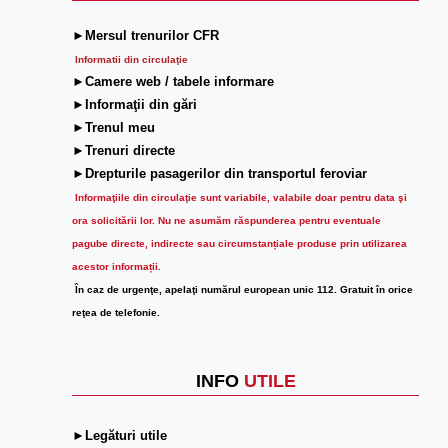
►Mersul trenurilor CFR
Informatii din circulaţie
►Camere web / tabele informare
►Informaţii din gări
►Trenul meu
►Trenuri directe
►Drepturile pasagerilor din transportul feroviar
Informaţiile din circulaţie sunt variabile, valabile doar pentru data şi
ora solicitării lor.
Nu ne asumăm răspunderea pentru eventuale
pagube directe, indirecte sau circumstanțiale produse prin utilizarea
acestor informații.
În caz de urgenţe, apelaţi numărul european unic 112. Gratuit în orice
reţea de telefonie.
INFO
UTILE
►Legături utile