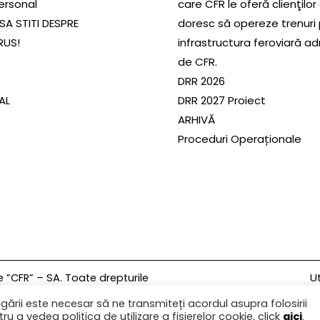
ersonal
care CFR le oferă clienţilor
SA STITI DESPRE
doresc să opereze trenuri
RUS!
infrastructura feroviară a
de CFR.
DRR 2026
SAL
DRR 2027 Proiect
ARHIVĂ
Proceduri Operaționale
Ut
”CFR” – SA. Toate drepturile
gării este necesar să ne transmiteți acordul asupra folosirii
ru a vedea politica de utilizare a fișierelor cookie, click
aici
.