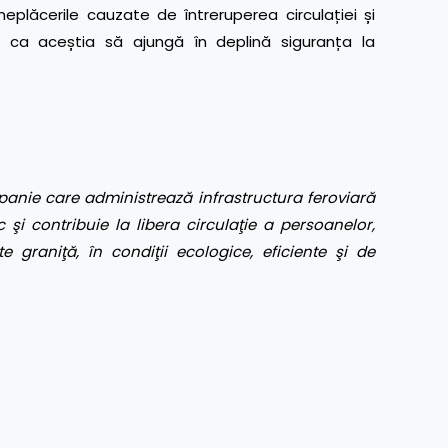
eplăcerile cauzate de întreruperea circulației și
 ca aceștia să ajungă în deplină siguranța la
anie care administrează infrastructura feroviară
 şi contribuie la libera circulaţie a persoanelor,
te graniţă, în condiţii ecologice, eficiente şi de