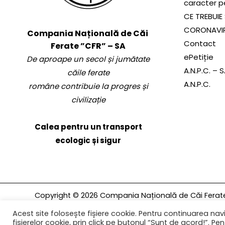
caracter p
CE TREBUIE 
CORONAVI
Compania Națională de Căi
Contact
Ferate ”CFR” – SA
ePetiție
De aproape un secol și jumătate
A.N.P.C. – 
căile ferate
A.N.P.C.
române contribuie la progres și
civilizație
Calea pentru un transport
ecologic și sigur
Copyright © 2026 Compania Națională de Căi Ferate 
rezervate.
Acest site folosește fișiere cookie. Pentru continuarea navi
fișierelor cookie, prin click pe butonul “Sunt de acord!”. Pent