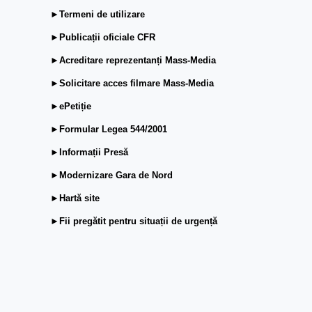
►Termeni de utilizare
►Publicații oficiale CFR
►Acreditare reprezentanți Mass-Media
►Solicitare acces filmare Mass-Media
►ePetiție
►Formular Legea 544/2001
►Informații Presă
►Modernizare Gara de Nord
►Hartă site
►Fii pregătit pentru situații de urgență