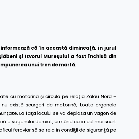
informează că în această dimineaţă, în jurul
oşlăbeni şi Izvorul Mureşului a fost închisă din
compunerea unui tren de marfă.
e cu motorină şi circula pe relaţia Zalău Nord –
 nu există scurgeri de motorină, toate organele
a anunţate. La faţa locului se va deplasa un vagon de
ină a vagonului deraiat, urmând ca în cel mai scurt
aficul feroviar să se reia în condiţii de siguranţă pe