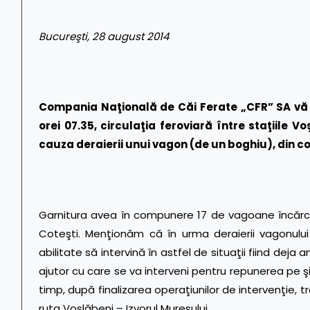
Bucureşti, 28 august 2014
Compania Naţională de Căi Ferate „CFR” SA vă 
orei 07.35,
circulaţia feroviară între staţiile V
cauza deraierii unui vagon (de un boghiu), din 
Garnitura avea în compunere 17 de vagoane încărcat
Coteşti. Menţionăm că în urma deraierii vagonului
abilitate să intervină în astfel de situaţii fiind dej
ajutor cu care se va interveni pentru repunerea pe ş
timp, după finalizarea operaţiunilor de intervenţie, tr
ruta Voşlăbeni – Izvorul Mureşului.