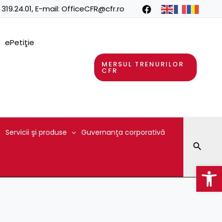
 319.24.01
, E-mail:
OfficeCFR@cfr.ro
ePetiţie
MERSUL TRENURILOR
CFR
Servicii şi produse
Guvernanţa corporativă
Searc
Op