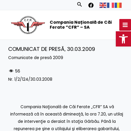
Skip
Search
to
MA
content
Compania Națională de Căi
M
Ferate ”CFR” – SA
Op
COMUNICAT DE PRESĂ‚ 30.03.2009
Comunicate de presă 2009
56
Nr. 1/2/124/30.03.2008
Compania Naţională de Căi Ferate „CFR” SA vă
informează că în această dimineaţă, la ora 7.20, un utilaj
de intervenţie a deraiat în staţia Gârbău. Până la
repunerea pe şine a utilajului şi eliberarea gabaritului,