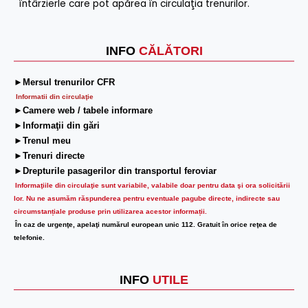
întârzierle care pot apărea în circulaţia trenurilor.
INFO
CĂLĂTORI
►Mersul trenurilor CFR
Informatii din circulaţie
►Camere web / tabele informare
►Informaţii din gări
►Trenul meu
►Trenuri directe
►Drepturile pasagerilor din transportul feroviar
Informaţiile din circulaţie sunt variabile, valabile doar pentru data şi ora solicitării
lor.
Nu ne asumăm răspunderea pentru eventuale pagube directe, indirecte sau
circumstanțiale produse prin utilizarea acestor informații.
În caz de urgenţe, apelaţi numărul european unic 112. Gratuit în orice reţea de
telefonie.
INFO
UTILE