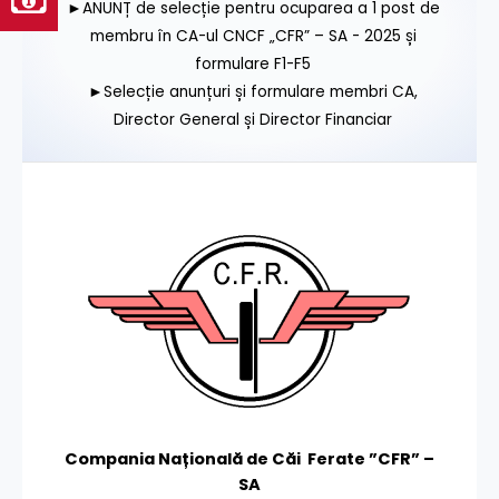
►ANUNȚ de selecție pentru ocuparea a 1 post de
membru în CA-ul CNCF „CFR” – SA - 2025 și
formulare F1-F5
►Selecție anunțuri și formulare membri CA,
Director General și Director Financiar
Compania Națională de Căi Ferate ”CFR” –
SA