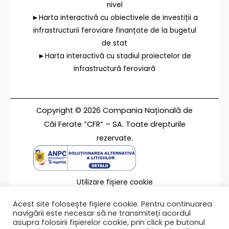
nivel
►Harta interactivă cu obiectivele de investiții a
infrastructurii feroviare finanțate de la bugetul
de stat
►Harta interactivă cu stadiul proiectelor de
infrastructură feroviară
Copyright © 2026 Compania Națională de
Căi Ferate ”CFR” – SA. Toate drepturile
rezervate.
Utilizare fișiere cookie
Termeni de utilizare
Acest site folosește fișiere cookie. Pentru continuarea
Contact
navigării este necesar să ne transmiteți acordul
asupra folosirii fișierelor cookie, prin click pe butonul