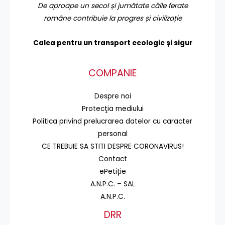
De aproape un secol și jumătate căile ferate
române contribuie la progres și civilizație
Calea pentru un transport
ecologic și sigur
COMPANIE
Despre noi
Protecţia mediului
Politica privind prelucrarea datelor cu caracter
personal
CE TREBUIE SA STITI DESPRE CORONAVIRUS!
Contact
ePetiție
A.N.P.C. – SAL
A.N.P.C.
DRR