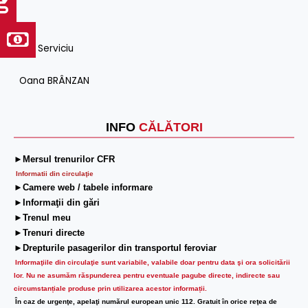
Şef Serviciu
Oana BRÂNZAN
INFO
CĂLĂTORI
►Mersul trenurilor CFR
Informatii din circulaţie
►Camere web / tabele informare
►Informaţii din gări
►Trenul meu
►Trenuri directe
►Drepturile pasagerilor din transportul feroviar
Informaţiile din circulaţie sunt variabile, valabile doar pentru data şi ora solicitării
lor.
Nu ne asumăm răspunderea pentru eventuale pagube directe, indirecte sau
circumstanțiale produse prin utilizarea acestor informații.
În caz de urgenţe, apelaţi numărul european unic 112. Gratuit în orice reţea de