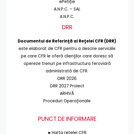
ePetiție
A.N.P.C. – SAL
A.N.P.C.
DRR
Documentul de Referinţă al Reţelei CFR (DRR)
este elaborat de CFR pentru a descrie serviciile
pe care CFR le oferă clienţilor care doresc să
opereze trenuri pe infrastructura feroviară
administrată de CFR.
DRR 2026
DRR 2027 Proiect
ARHIVĂ
Proceduri Operaționale
PUNCT DE INFORMARE
►Harta rețelei CFR