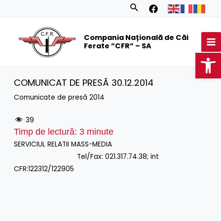
Skip
Search
to
MA
content
Compania Națională de Căi
M
Ferate ”CFR” – SA
Op
COMUNICAT DE PRESĂ 30.12.2014
Comunicate de presă 2014
39
Timp de lectură:
3
minute
SERVICIUL RELATII MASS-MEDIA
Tel/Fax: 021.317.74.38; int
CFR:122312/122905