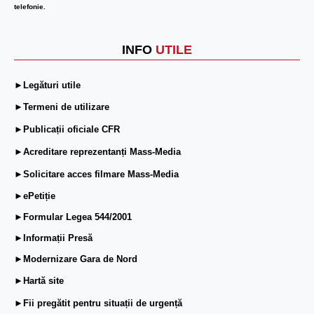
telefonie.
INFO
UTILE
►Legături utile
►Termeni de utilizare
►Publicații oficiale CFR
►Acreditare reprezentanți Mass-Media
►Solicitare acces filmare Mass-Media
►ePetiție
►Formular Legea 544/2001
►Informații Presă
►Modernizare Gara de Nord
►Hartă site
►Fii pregătit pentru situații de urgență