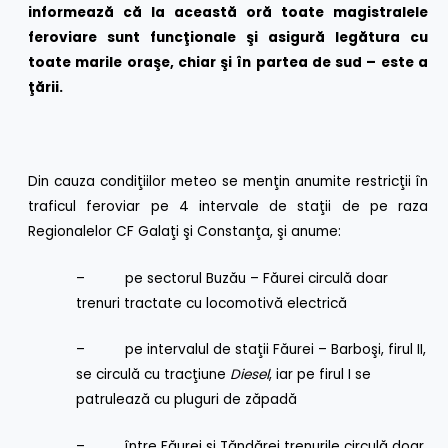
informează că la această oră toate magistralele
feroviare sunt funcţionale şi asigură legătura cu
toate marile oraşe, chiar şi în partea de sud – este a
ţării.
Din cauza condiţiilor meteo se menţin anumite restricţii în
traficul feroviar pe 4 intervale de staţii de pe raza
Regionalelor CF Galaţi şi Constanţa, şi anume:
– pe sectorul Buzău – Făurei circulă doar
trenuri tractate cu locomotivă electrică
– pe intervalul de staţii Făurei – Barboşi, firul II,
se circulă cu tracţiune
Diesel
, iar pe firul I se
patrulează cu pluguri de zăpadă
– între Făurei şi Ţăndărei trenurile circulă doar