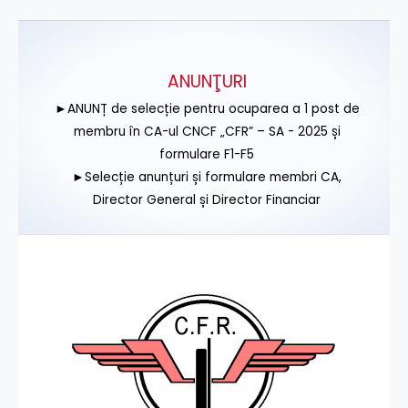
ANUNŢURI
►ANUNȚ de selecție pentru ocuparea a 1 post de
membru în CA-ul CNCF „CFR” – SA - 2025 și
formulare F1-F5
►Selecție anunțuri și formulare membri CA,
Director General și Director Financiar