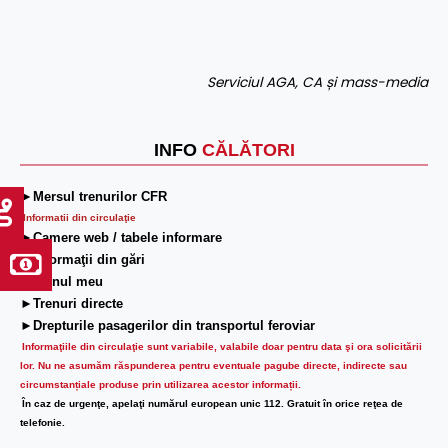
Serviciul AGA, CA și mass-media
INFO
CĂLĂTORI
►Mersul trenurilor CFR
Informatii din circulaţie
►Camere web / tabele informare
►Informaţii din gări
►Trenul meu
►Trenuri directe
►Drepturile pasagerilor din transportul feroviar
Informaţiile din circulaţie sunt variabile, valabile doar pentru data şi ora solicitării
lor.
Nu ne asumăm răspunderea pentru eventuale pagube directe, indirecte sau
circumstanțiale produse prin utilizarea acestor informații.
În caz de urgenţe, apelaţi numărul european unic 112. Gratuit în orice reţea de
telefonie.