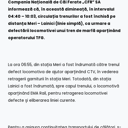
Compania Națională de Căi Ferate „CFR” SA
informează că, în această dimineață, în intervalul
04:40 – 10:03, circulația trenurilor a fost închisă pe
distanța Meri – Lainici (linie simplă), ca urmare a
defectării locomotivei unui tren de marfă aparținând
operatorului TFG.
La ora 06:55, din stația Meri a fost îndrumată către trenul
defect locomotiva de ajutor aparținând CTV, în vederea
retragerii garniturii în stația Meri. Totodată, din stația
Lainici a fost îndrumată, spre capul trenului, o locomotivă
aparținând EMA Rail, pentru retragerea locomotivei
defecte și eliberarea liniei curente.
Pentru a asigura continuitatea transportului de călători, s-