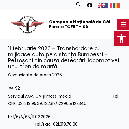
Skip
Search
to
MA
content
Compania Națională de Căi
M
Ferate ”CFR” – SA
Op
11 februarie 2026 – Transbordare cu
mijloace auto pe distanța Bumbești –
Petroșani din cauza defectării locomotivei
unui tren de marfă
Comunicate de presa 2026
92
Serviciul AGA, CA și mass-media Tel.
CFR: 021.319.95.39/122312/122905/122340
Nr.1/6/S/65/11.02.2026
Tel./Fax: 021.319.70.80