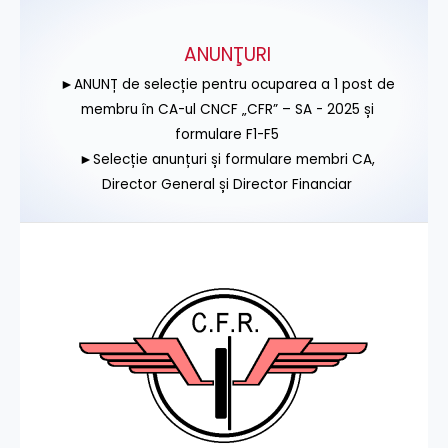
ANUNŢURI
►ANUNȚ de selecție pentru ocuparea a 1 post de
membru în CA-ul CNCF „CFR” – SA - 2025 și
formulare F1-F5
►Selecție anunțuri și formulare membri CA,
Director General și Director Financiar