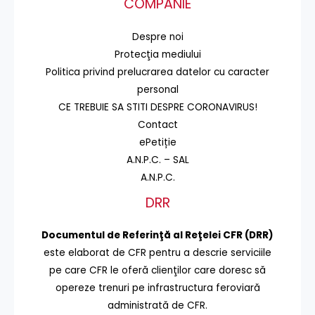
COMPANIE
Despre noi
Protecţia mediului
Politica privind prelucrarea datelor cu caracter
personal
CE TREBUIE SA STITI DESPRE CORONAVIRUS!
Contact
ePetiție
A.N.P.C. – SAL
A.N.P.C.
DRR
Documentul de Referinţă al Reţelei CFR (DRR)
este elaborat de CFR pentru a descrie serviciile
pe care CFR le oferă clienţilor care doresc să
opereze trenuri pe infrastructura feroviară
administrată de CFR.