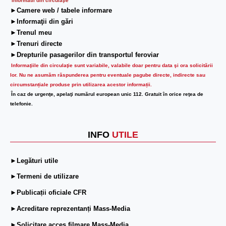
Informatii din circulaţie
►Camere web / tabele informare
►Informaţii din gări
►Trenul meu
►Trenuri directe
►Drepturile pasagerilor din transportul feroviar
Informaţiile din circulaţie sunt variabile, valabile doar pentru data şi ora solicitării
lor.
Nu ne asumăm răspunderea pentru eventuale pagube directe, indirecte sau
circumstanțiale produse prin utilizarea acestor informații.
În caz de urgenţe, apelaţi numărul european unic 112. Gratuit în orice reţea de
telefonie.
INFO
UTILE
►Legături utile
►Termeni de utilizare
►Publicații oficiale CFR
►Acreditare reprezentanți Mass-Media
►Solicitare acces filmare Mass-Media