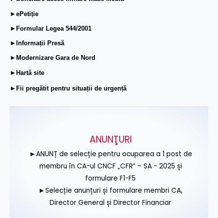
►ePetiție
►Formular Legea 544/2001
►Informații Presă
►Modernizare Gara de Nord
►Hartă site
►Fii pregătit pentru situații de urgență
ANUNŢURI
►ANUNȚ de selecție pentru ocuparea a 1 post de
membru în CA-ul CNCF „CFR” – SA - 2025 și
formulare F1-F5
►Selecție anunțuri și formulare membri CA,
Director General și Director Financiar