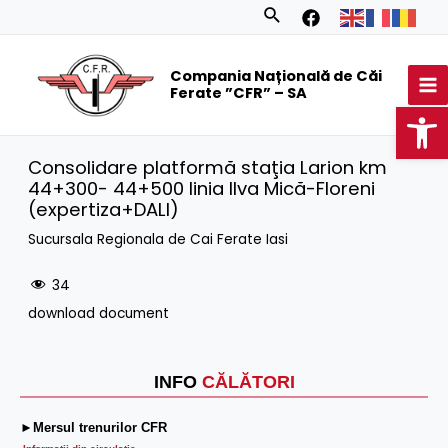
Skip
Search
to
MA
content
Compania Națională de Căi
M
Ferate ”CFR” – SA
Op
Consolidare platformă staţia Larion km
44+300- 44+500 linia Ilva Mică-Floreni
(expertiza+DALI)
Sucursala Regionala de Cai Ferate Iasi
34
download document
INFO
CĂLĂTORI
►Mersul trenurilor CFR