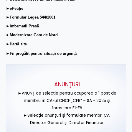
►ePetiție
►Formular Legea 544/2001
►Informații Presă
►Modernizare Gara de Nord
►Hartă site
►Fii pregătit pentru situații de urgență
ANUNŢURI
►ANUNȚ de selecție pentru ocuparea a 1 post de
membru în CA-ul CNCF „CFR” – SA - 2025 și
formulare F1-F5
►Selecție anunțuri și formulare membri CA,
Director General și Director Financiar