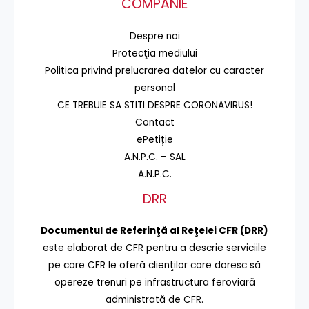
COMPANIE
Despre noi
Protecţia mediului
Politica privind prelucrarea datelor cu caracter
personal
CE TREBUIE SA STITI DESPRE CORONAVIRUS!
Contact
ePetiție
A.N.P.C. – SAL
A.N.P.C.
DRR
Documentul de Referinţă al Reţelei CFR (DRR)
este elaborat de CFR pentru a descrie serviciile
pe care CFR le oferă clienţilor care doresc să
opereze trenuri pe infrastructura feroviară
administrată de CFR.