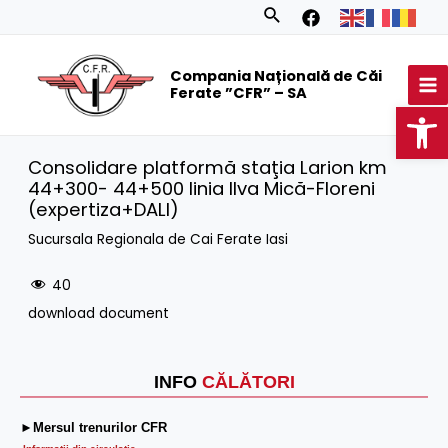
Skip
Search
to
MA
content
Compania Națională de Căi
M
Ferate ”CFR” – SA
Op
Consolidare platformă staţia Larion km
44+300- 44+500 linia Ilva Mică-Floreni
(expertiza+DALI)
Sucursala Regionala de Cai Ferate Iasi
40
download document
INFO
CĂLĂTORI
►Mersul trenurilor CFR