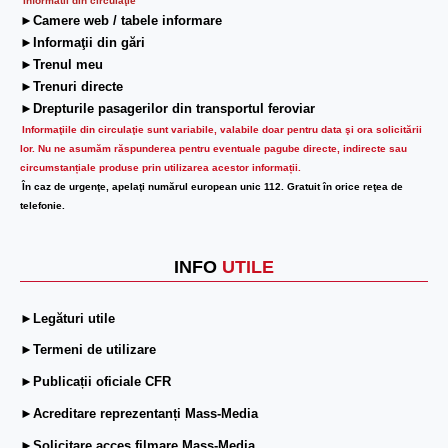
Informatii din circulaţie
►Camere web / tabele informare
►Informaţii din gări
►Trenul meu
►Trenuri directe
►Drepturile pasagerilor din transportul feroviar
Informaţiile din circulaţie sunt variabile, valabile doar pentru data şi ora solicitării
lor.
Nu ne asumăm răspunderea pentru eventuale pagube directe, indirecte sau
circumstanțiale produse prin utilizarea acestor informații.
În caz de urgenţe, apelaţi numărul european unic 112. Gratuit în orice reţea de
telefonie.
INFO
UTILE
►Legături utile
►Termeni de utilizare
►Publicații oficiale CFR
►Acreditare reprezentanți Mass-Media
►Solicitare acces filmare Mass-Media