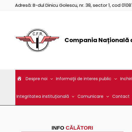
Skip
Adresă:
B-dul Dinicu Golescu, nr. 38, sector 1, cod 01
to
content
Compania Națională d
Despre noi
Informaţii de interes public
Inchir
Integritatea instituțională
Comunicare
Contact
INFO
CĂLĂTORI