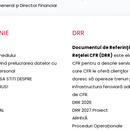
neral și Director Financiar
NIE
DRR
Documentul de Referinţă
mediului
Reţelei CFR (DRR)
este el
ivind prelucrarea datelor cu
CFR pentru a descrie servic
ersonal
care CFR le oferă clienţilor
SA STITI DESPRE
doresc să opereze trenuri
RUS!
infrastructura feroviară a
de CFR.
DRR 2026
SAL
DRR 2027 Proiect
ARHIVĂ
Proceduri Operaționale