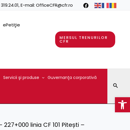
 319.24.01
, E-mail:
OfficeCFR@cfr.ro
ePetiţie
MERSUL TRENURILOR
CFR
Servicii şi produse
Guvernanţa corporativă
Searc
Op
27+000 linia CF 101 Pitești –