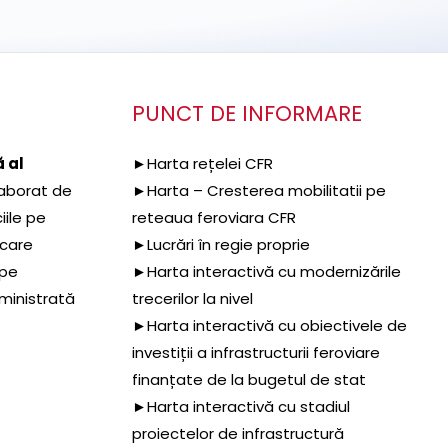
PUNCT DE INFORMARE
 al
►Harta rețelei CFR
aborat de
►Harta – Cresterea mobilitatii pe
iile pe
reteaua feroviara CFR
 care
►Lucrări în regie proprie
 pe
►Harta interactivă cu modernizările
dministrată
trecerilor la nivel
►Harta interactivă cu obiectivele de
investiții a infrastructurii feroviare
finanțate de la bugetul de stat
►Harta interactivă cu stadiul
proiectelor de infrastructură