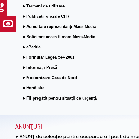
►Termeni de utilizare
►Publicații oficiale CFR
►Acreditare reprezentanți Mass-Media
►Solicitare acces filmare Mass-Media
►ePetiție
►Formular Legea 544/2001
►Informații Presă
►Modernizare Gara de Nord
►Hartă site
►Fii pregătit pentru situații de urgență
ANUNŢURI
►ANUNȚ de selecție pentru ocuparea a 1 post de memb