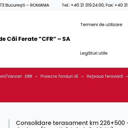
0873 București – ROMANIA
Tel.:
+40 21 319.24.00
, Fax:
+40 21
Termeni de utilizare
e Căi Ferate ”CFR” – SA
Legături utile
ieri/Vanzari
DRR
Proiecte fonduri UE
Reţeaua feroviară
Consolidare terasament km 226+500 – 2