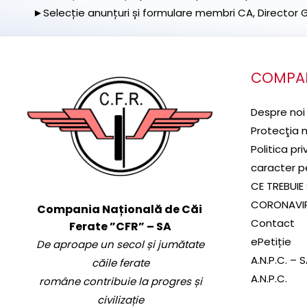
►Selecție anunțuri și formulare membri CA, Director Ge
COMPA
Despre noi
Protecţia 
Politica pr
caracter p
CE TREBUIE 
CORONAVI
Compania Națională de Căi
Contact
Ferate ”CFR” – SA
ePetiție
De aproape un secol și jumătate
A.N.P.C. – 
căile ferate
A.N.P.C.
române contribuie la progres și
civilizație