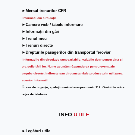
►Mersul trenurilor CFR
Informatii din circulaţie
►Camere web / tabele informare
►Informaţii din gări
►Trenul meu
►Trenuri directe
►Drepturile pasagerilor din transportul feroviar
Informaţiile din circulaţie sunt variabile, valabile doar pentru data şi
ora solicitării lor.
Nu ne asumăm răspunderea pentru eventuale
pagube directe, indirecte sau circumstanțiale produse prin utilizarea
acestor informații.
În caz de urgenţe, apelaţi numărul european unic 112. Gratuit în orice
reţea de telefonie.
INFO
UTILE
►Legături utile