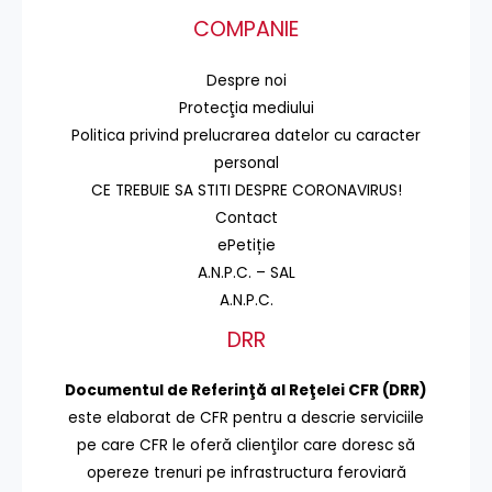
COMPANIE
Despre noi
Protecţia mediului
Politica privind prelucrarea datelor cu caracter
personal
CE TREBUIE SA STITI DESPRE CORONAVIRUS!
Contact
ePetiție
A.N.P.C. – SAL
A.N.P.C.
DRR
Documentul de Referinţă al Reţelei CFR (DRR)
este elaborat de CFR pentru a descrie serviciile
pe care CFR le oferă clienţilor care doresc să
opereze trenuri pe infrastructura feroviară