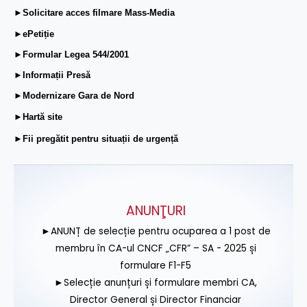
►Solicitare acces filmare Mass-Media
►ePetiție
►Formular Legea 544/2001
►Informații Presă
►Modernizare Gara de Nord
►Hartă site
►Fii pregătit pentru situații de urgență
ANUNŢURI
►ANUNȚ de selecție pentru ocuparea a 1 post de
membru în CA-ul CNCF „CFR” – SA - 2025 și
formulare F1-F5
►Selecție anunțuri și formulare membri CA,
Director General și Director Financiar