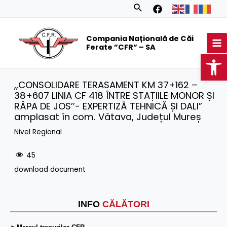
Skip
Search
to
MA
content
Compania Națională de Căi
M
Ferate ”CFR” – SA
Op
,,CONSOLIDARE TERASAMENT KM 37+162 –
38+607 LINIA CF 418 ÎNTRE STAȚIILE MONOR ȘI
RÂPA DE JOS’’- EXPERTIZĂ TEHNICĂ ȘI DALI”
amplasat în com. Vătava, Județul Mureș
Nivel Regional
45
download document
INFO
CĂLĂTORI