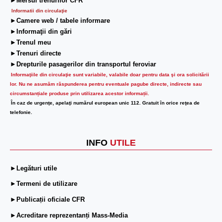
►Mersul trenurilor CFR
Informatii din circulaţie
►Camere web / tabele informare
►Informaţii din gări
►Trenul meu
►Trenuri directe
►Drepturile pasagerilor din transportul feroviar
Informaţiile din circulaţie sunt variabile, valabile doar pentru data şi ora solicitării
lor.
Nu ne asumăm răspunderea pentru eventuale pagube directe, indirecte sau
circumstanțiale produse prin utilizarea acestor informații.
În caz de urgenţe, apelaţi numărul european unic 112. Gratuit în orice reţea de
telefonie.
INFO
UTILE
►Legături utile
►Termeni de utilizare
►Publicații oficiale CFR
►Acreditare reprezentanți Mass-Media